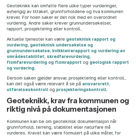
Geoteknikk kan omfatte flere ulike typer vurderinger,
avhengig av tiltaket, grunnforholdene og hva kommunen
krever. For noen saker er det nok med en overordnet
vurdering. Andre saker krever grunnundersøkelser,
rapport, prosjektering eller kontroll.
Aktuelle tjenester kan være
geoteknisk rapport og
vurdering
,
geoteknisk undersøkelse og
grunnundersøkelse
,
kvikkleirerapport og vurdering av
områdestabilitet
,
skredfarevurdering
,
flomfarevurdering og flomrapport
og
geologisk rapport
og vurdering
.
Dersom saken gjelder ansvar, prosjektering eller kontroll,
kan det også være relevant å se på
ansvarsrett
,
utførelseskontroll
og
prosjekteringskontroll
.
Geoteknikk, krav fra kommunen og
riktig nivå på dokumentasjonen
Kommunen kan be om geoteknisk dokumentasjon når
grunnforhold, terreng, stabilitet eller naturfare må
vurderes. Kravet kan være formulert på ulike måter, for