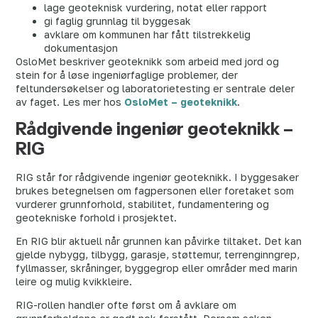
lage geoteknisk vurdering, notat eller rapport
gi faglig grunnlag til byggesak
avklare om kommunen har fått tilstrekkelig
dokumentasjon
OsloMet beskriver geoteknikk som arbeid med jord og
stein for å løse ingeniørfaglige problemer, der
feltundersøkelser og laboratorietesting er sentrale deler
av faget. Les mer hos
OsloMet – geoteknikk
.
Rådgivende ingeniør geoteknikk –
RIG
RIG står for rådgivende ingeniør geoteknikk. I byggesaker
brukes betegnelsen om fagpersonen eller foretaket som
vurderer grunnforhold, stabilitet, fundamentering og
geotekniske forhold i prosjektet.
En RIG blir aktuell når grunnen kan påvirke tiltaket. Det kan
gjelde nybygg, tilbygg, garasje, støttemur, terrenginngrep,
fyllmasser, skråninger, byggegrop eller områder med marin
leire og mulig kvikkleire.
RIG-rollen handler ofte først om å avklare om