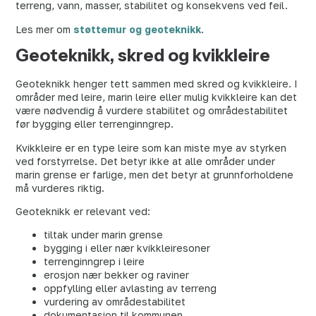
terreng, vann, masser, stabilitet og konsekvens ved feil.
Les mer om
støttemur og geoteknikk
.
Geoteknikk, skred og kvikkleire
Geoteknikk henger tett sammen med skred og kvikkleire. I
områder med leire, marin leire eller mulig kvikkleire kan det
være nødvendig å vurdere stabilitet og områdestabilitet
før bygging eller terrenginngrep.
Kvikkleire er en type leire som kan miste mye av styrken
ved forstyrrelse. Det betyr ikke at alle områder under
marin grense er farlige, men det betyr at grunnforholdene
må vurderes riktig.
Geoteknikk er relevant ved:
tiltak under marin grense
bygging i eller nær kvikkleiresoner
terrenginngrep i leire
erosjon nær bekker og raviner
oppfylling eller avlasting av terreng
vurdering av områdestabilitet
dokumentasjon til kommunen