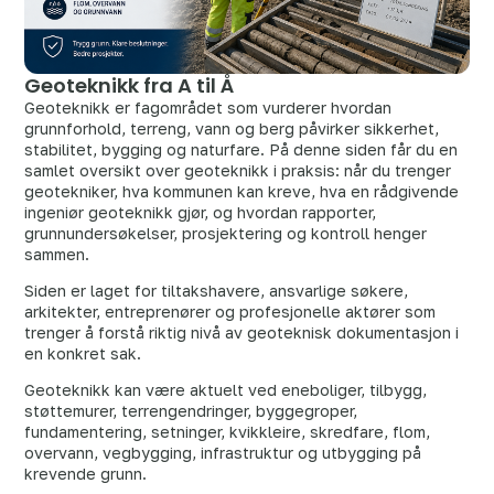
Geoteknikk fra A til Å
Geoteknikk er fagområdet som vurderer hvordan
grunnforhold, terreng, vann og berg påvirker sikkerhet,
stabilitet, bygging og naturfare. På denne siden får du en
samlet oversikt over geoteknikk i praksis: når du trenger
geotekniker, hva kommunen kan kreve, hva en rådgivende
ingeniør geoteknikk gjør, og hvordan rapporter,
grunnundersøkelser, prosjektering og kontroll henger
sammen.
Siden er laget for tiltakshavere, ansvarlige søkere,
arkitekter, entreprenører og profesjonelle aktører som
trenger å forstå riktig nivå av geoteknisk dokumentasjon i
en konkret sak.
Geoteknikk kan være aktuelt ved eneboliger, tilbygg,
støttemurer, terrengendringer, byggegroper,
fundamentering, setninger, kvikkleire, skredfare, flom,
overvann, vegbygging, infrastruktur og utbygging på
krevende grunn.