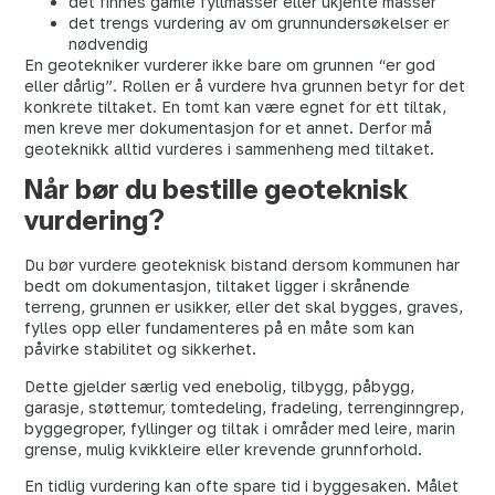
det finnes gamle fyllmasser eller ukjente masser
det trengs vurdering av om grunnundersøkelser er
nødvendig
En geotekniker vurderer ikke bare om grunnen “er god
eller dårlig”. Rollen er å vurdere hva grunnen betyr for det
konkrete tiltaket. En tomt kan være egnet for ett tiltak,
men kreve mer dokumentasjon for et annet. Derfor må
geoteknikk alltid vurderes i sammenheng med tiltaket.
Når bør du bestille geoteknisk
vurdering?
Du bør vurdere geoteknisk bistand dersom kommunen har
bedt om dokumentasjon, tiltaket ligger i skrånende
terreng, grunnen er usikker, eller det skal bygges, graves,
fylles opp eller fundamenteres på en måte som kan
påvirke stabilitet og sikkerhet.
Dette gjelder særlig ved enebolig, tilbygg, påbygg,
garasje, støttemur, tomtedeling, fradeling, terrenginngrep,
byggegroper, fyllinger og tiltak i områder med leire, marin
grense, mulig kvikkleire eller krevende grunnforhold.
En tidlig vurdering kan ofte spare tid i byggesaken. Målet