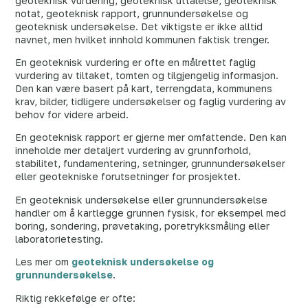
geoteknisk vurdering, geoteknisk uttalelse, geoteknisk
notat, geoteknisk rapport, grunnundersøkelse og
geoteknisk undersøkelse. Det viktigste er ikke alltid
navnet, men hvilket innhold kommunen faktisk trenger.
En geoteknisk vurdering er ofte en målrettet faglig
vurdering av tiltaket, tomten og tilgjengelig informasjon.
Den kan være basert på kart, terrengdata, kommunens
krav, bilder, tidligere undersøkelser og faglig vurdering av
behov for videre arbeid.
En geoteknisk rapport er gjerne mer omfattende. Den kan
inneholde mer detaljert vurdering av grunnforhold,
stabilitet, fundamentering, setninger, grunnundersøkelser
eller geotekniske forutsetninger for prosjektet.
En geoteknisk undersøkelse eller grunnundersøkelse
handler om å kartlegge grunnen fysisk, for eksempel med
boring, sondering, prøvetaking, poretrykksmåling eller
laboratorietesting.
Les mer om
geoteknisk undersøkelse og
grunnundersøkelse
.
Riktig rekkefølge er ofte: