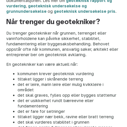
dokumentasjonen. Les mer om
geoteknisk rapport og
vurdering
,
geoteknisk undersøkelse og
grunnundersøkelse
og
geoteknisk undersøkelse pris
.
Når trenger du geotekniker?
Du trenger geotekniker når grunnen, terrenget eller
vannforholdene kan påvirke sikkerhet, stabilitet,
fundamentering eller byggesaksbehandling. Behovet
oppstår ofte når kommunen, ansvarlig søker, arkitekt eller
entreprenør ber om geoteknisk avklaring.
En geotekniker kan være aktuell når:
kommunen krever geoteknisk vurdering
tiltaket ligger i skrånende terreng
det er leire, marin leire eller mulig kvikkleire i
området
det skal graves, fylles opp eller bygges støttemur
det er usikkerhet rundt bæreevne eller
fundamentering
det er fare for setninger
tiltaket ligger nær bekk, ravine eller bratt terreng
det skal vurderes stabilitet i grunnen