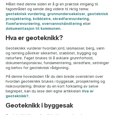
Målet med denne siden er å gi en praktisk inngang til
fagområdet og sende deg videre til riktig tema:
geoteknisk vurdering
,
grunnundersøkelser
,
geoteknisk
prosjektering
,
kvikkleire
,
skredfarevurdering
,
flomfarevurdering
,
overvannshåndtering
eller
dokumentasjon til kommunen
.
Hva er geoteknikk?
Geoteknikk vurderer hvordan jord, løsmasser, berg, vann
og terreng påvirker sikkerhet, stabilitet, bygging og
naturfare. Faget brukes til å avklare grunnforhold,
dokumentasjonskrav, fundamentering, skredfare, setninger
og behov for geoteknisk rådgivning.
På denne hovedsiden får du den brede oversikten over
hvordan geoteknikk brukes i byggesak, prosjektering og
risikovurdering. Ønsker du en kort forklaring av selve
begrepet, kan du lese den egne artikkelen
Hva er
geoteknikk?
.
Geoteknikk i byggesak