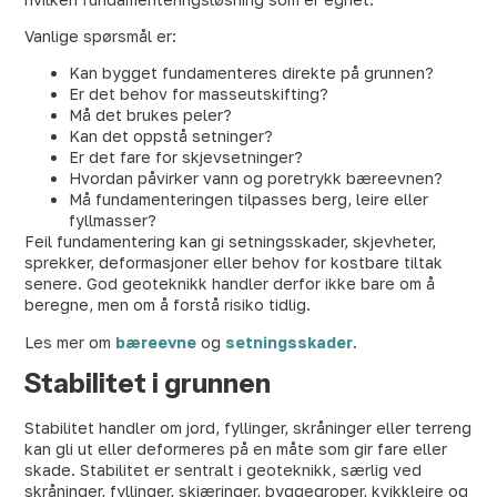
Vanlige spørsmål er:
Kan bygget fundamenteres direkte på grunnen?
Er det behov for masseutskifting?
Må det brukes peler?
Kan det oppstå setninger?
Er det fare for skjevsetninger?
Hvordan påvirker vann og poretrykk bæreevnen?
Må fundamenteringen tilpasses berg, leire eller
fyllmasser?
Feil fundamentering kan gi setningsskader, skjevheter,
sprekker, deformasjoner eller behov for kostbare tiltak
senere. God geoteknikk handler derfor ikke bare om å
beregne, men om å forstå risiko tidlig.
Les mer om
bæreevne
og
setningsskader
.
Stabilitet i grunnen
Stabilitet handler om jord, fyllinger, skråninger eller terreng
kan gli ut eller deformeres på en måte som gir fare eller
skade. Stabilitet er sentralt i geoteknikk, særlig ved
skråninger, fyllinger, skjæringer, byggegroper, kvikkleire og