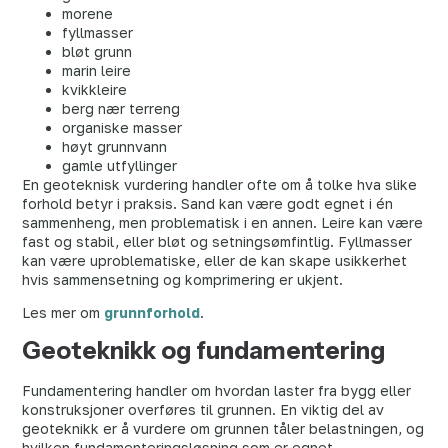
morene
fyllmasser
bløt grunn
marin leire
kvikkleire
berg nær terreng
organiske masser
høyt grunnvann
gamle utfyllinger
En geoteknisk vurdering handler ofte om å tolke hva slike
forhold betyr i praksis. Sand kan være godt egnet i én
sammenheng, men problematisk i en annen. Leire kan være
fast og stabil, eller bløt og setningsømfintlig. Fyllmasser
kan være uproblematiske, eller de kan skape usikkerhet
hvis sammensetning og komprimering er ukjent.
Les mer om
grunnforhold
.
Geoteknikk og fundamentering
Fundamentering handler om hvordan laster fra bygg eller
konstruksjoner overføres til grunnen. En viktig del av
geoteknikk er å vurdere om grunnen tåler belastningen, og
hvilken fundamenteringsløsning som er egnet.