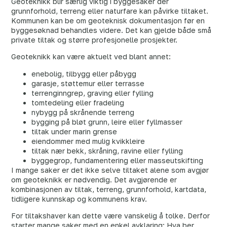
Geoteknikk blir særlig viktig i byggesaker der
grunnforhold, terreng eller naturfare kan påvirke tiltaket.
Kommunen kan be om geoteknisk dokumentasjon før en
byggesøknad behandles videre. Det kan gjelde både små
private tiltak og større profesjonelle prosjekter.
Geoteknikk kan være aktuelt ved blant annet:
enebolig, tilbygg eller påbygg
garasje, støttemur eller terrasse
terrenginngrep, graving eller fylling
tomtedeling eller fradeling
nybygg på skrånende terreng
bygging på bløt grunn, leire eller fyllmasser
tiltak under marin grense
eiendommer med mulig kvikkleire
tiltak nær bekk, skråning, ravine eller fylling
byggegrop, fundamentering eller masseutskifting
I mange saker er det ikke selve tiltaket alene som avgjør
om geoteknikk er nødvendig. Det avgjørende er
kombinasjonen av tiltak, terreng, grunnforhold, kartdata,
tidligere kunnskap og kommunens krav.
For tiltakshaver kan dette være vanskelig å tolke. Derfor
starter mange saker med en enkel avklaring: Hva ber