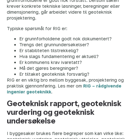
grunnforholdene er godt nok forstått. Dersom saken
krever konkrete tekniske løsninger, beregninger eller
dimensjonering, går arbeidet videre til geoteknisk
prosjektering.
Typiske spørsmål for RIG er:
Er grunnforholdene godt nok dokumentert?
Trengs det grunnundersøkelser?
Er stabiliteten tilstrekkelig?
Hva slags fundamentering er aktuell?
Er kommunens krav ivaretatt?
Må det gjøres beregninger?
Er tiltaket geoteknisk forsvarlig?
RIG er en viktig bro mellom byggesak, prosjektering og
praktisk gjennomføring. Les mer om
RIG – rådgivende
ingeniør geoteknikk
.
Geoteknisk rapport, geoteknisk
vurdering og geoteknisk
undersøkelse
I byggesaker brukes flere begreper som kan virke like: