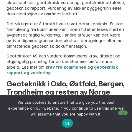
eksempel som geoteknisk vurdering, geoteknisk uttalelse,
geoteknisk rapport, vurdering av sikker byggegrunn eller
dokumentasjon av områdestabilitet.
Det viktigste er å forstå hva kravet betyr i praksis. En kort
formulering fra kommunen kan i noen tilfeller løses med en
avgrenset faglig vurdering. I andre tilfeller kan det være
nødvendig med grunnundersøkelser, beregninger eller mer
omfattende geoteknisk dokumentasjon.
Geotekniker AS kan vurdere kommunens krav, tiltaket og
tilgjengelig grunnlag før du bestiller mer omfattende
arbeid. Les mer om
krav fra kommunen
og
geoteknisk
rapport og vurdering
.
Geoteknikk i Oslo, Østfold, Bergen,
Trondheim og resten av Norge
We use cookies to ensure that we give you the best
Geoteknikk er lokalt, fordi grunnforhold, terreng, bergnivå,
experience on our website. If you continue to use this site we
fyllmasser, marin leire, raviner og kommunale krav varierer
will assume that you are happy with it.
fra sted til sted. I Oslo handler mange saker om
dokumentasjon av sikker byggegrunn, kjellerutgraving,
Ok
byggegrop, støttemur, grunnvann, fyllmasser og mulig
kvikkleire. Les mer om
geoteknikk i Oslo
.