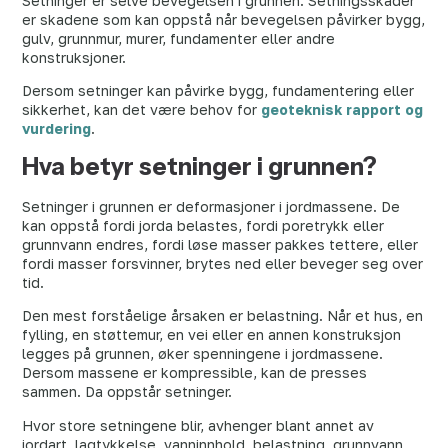
Setninger er selve bevegelsen i grunnen. Setningsskader
er skadene som kan oppstå når bevegelsen påvirker bygg,
gulv, grunnmur, murer, fundamenter eller andre
konstruksjoner.
Dersom setninger kan påvirke bygg, fundamentering eller
sikkerhet, kan det være behov for
geoteknisk rapport og
vurdering
.
Hva betyr setninger i grunnen?
Setninger i grunnen er deformasjoner i jordmassene. De
kan oppstå fordi jorda belastes, fordi poretrykk eller
grunnvann endres, fordi løse masser pakkes tettere, eller
fordi masser forsvinner, brytes ned eller beveger seg over
tid.
Den mest forståelige årsaken er belastning. Når et hus, en
fylling, en støttemur, en vei eller en annen konstruksjon
legges på grunnen, øker spenningene i jordmassene.
Dersom massene er kompressible, kan de presses
sammen. Da oppstår setninger.
Hvor store setningene blir, avhenger blant annet av
jordart, lagtykkelse, vanninnhold, belastning, grunnvann,