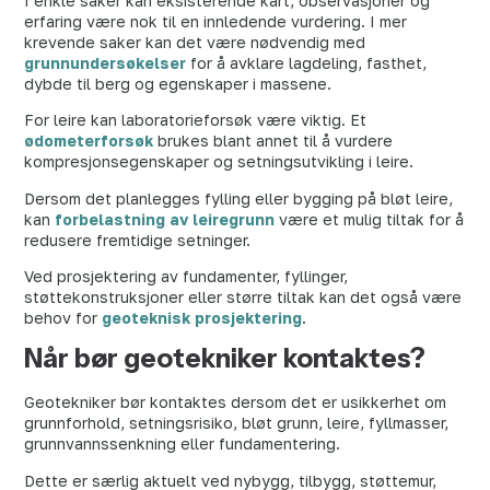
I enkle saker kan eksisterende kart, observasjoner og
erfaring være nok til en innledende vurdering. I mer
krevende saker kan det være nødvendig med
grunnundersøkelser
for å avklare lagdeling, fasthet,
dybde til berg og egenskaper i massene.
For leire kan laboratorieforsøk være viktig. Et
ødometerforsøk
brukes blant annet til å vurdere
kompresjonsegenskaper og setningsutvikling i leire.
Dersom det planlegges fylling eller bygging på bløt leire,
kan
forbelastning av leiregrunn
være et mulig tiltak for å
redusere fremtidige setninger.
Ved prosjektering av fundamenter, fyllinger,
støttekonstruksjoner eller større tiltak kan det også være
behov for
geoteknisk prosjektering
.
Når bør geotekniker kontaktes?
Geotekniker bør kontaktes dersom det er usikkerhet om
grunnforhold, setningsrisiko, bløt grunn, leire, fyllmasser,
grunnvannssenkning eller fundamentering.
Dette er særlig aktuelt ved nybygg, tilbygg, støttemur,