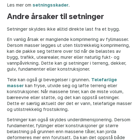
Les mer om
setningsskader
.
Andre årsaker til setninger
Setninger skyldes ikke alltid direkte last fra et bygg.
En vanlig årsak er manglende komprimering av fyllmasser.
Dersom masser legges ut uten tilstrekkelig komprimering,
kan de pakke seg tettere over tid når de belastes av
bygg, trafikk, utearealer, murer eller naturlig fukt- og
vannpåvirkning. Dette kan gi setninger i terreng, dekker,
gulv, fundamenter eller konstruksjoner.
Tele kan også gi bevegelser i grunnen.
Telefarlige
masser
kan fryse, utvide seg og løfte terreng eller
konstruksjoner. Når massene tiner, kan de miste volum,
bæreevne eller støtte, og det kan oppstå setninger.
Dette er særlig aktuelt der det er vann, telefarlige masser
og utilstrekkelig frostsikring.
Setninger kan også skyldes underdimensjonering. Dersom
fundamenter, fyllinger eller konstruksjoner gir større
belastning på grunnen enn massene tåler, kan jorda
deformeres mer enn forutsatt. Da kan det oppstå både