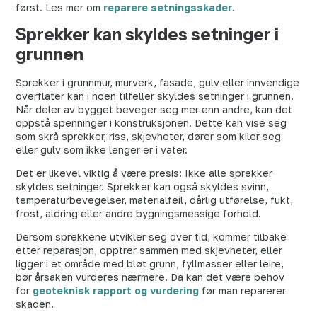
først. Les mer om
reparere setningsskader
.
Sprekker kan skyldes setninger i
grunnen
Sprekker i grunnmur, murverk, fasade, gulv eller innvendige
overflater kan i noen tilfeller skyldes setninger i grunnen.
Når deler av bygget beveger seg mer enn andre, kan det
oppstå spenninger i konstruksjonen. Dette kan vise seg
som skrå sprekker, riss, skjevheter, dører som kiler seg
eller gulv som ikke lenger er i vater.
Det er likevel viktig å være presis: Ikke alle sprekker
skyldes setninger. Sprekker kan også skyldes svinn,
temperaturbevegelser, materialfeil, dårlig utførelse, fukt,
frost, aldring eller andre bygningsmessige forhold.
Dersom sprekkene utvikler seg over tid, kommer tilbake
etter reparasjon, opptrer sammen med skjevheter, eller
ligger i et område med bløt grunn, fyllmasser eller leire,
bør årsaken vurderes nærmere. Da kan det være behov
for
geoteknisk rapport og vurdering
før man reparerer
skaden.