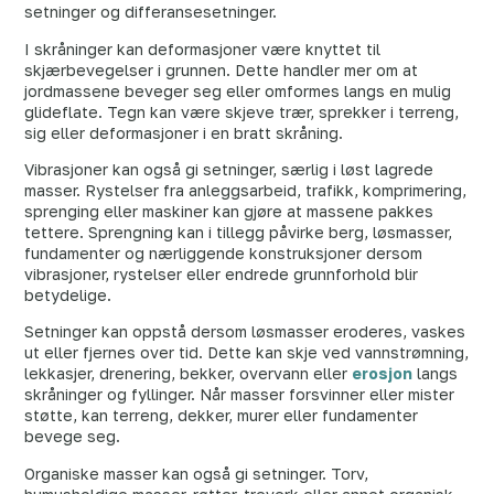
setninger og differansesetninger.
I skråninger kan deformasjoner være knyttet til
skjærbevegelser i grunnen. Dette handler mer om at
jordmassene beveger seg eller omformes langs en mulig
glideflate. Tegn kan være skjeve trær, sprekker i terreng,
sig eller deformasjoner i en bratt skråning.
Vibrasjoner kan også gi setninger, særlig i løst lagrede
masser. Rystelser fra anleggsarbeid, trafikk, komprimering,
sprenging eller maskiner kan gjøre at massene pakkes
tettere. Sprengning kan i tillegg påvirke berg, løsmasser,
fundamenter og nærliggende konstruksjoner dersom
vibrasjoner, rystelser eller endrede grunnforhold blir
betydelige.
Setninger kan oppstå dersom løsmasser eroderes, vaskes
ut eller fjernes over tid. Dette kan skje ved vannstrømning,
lekkasjer, drenering, bekker, overvann eller
erosjon
langs
skråninger og fyllinger. Når masser forsvinner eller mister
støtte, kan terreng, dekker, murer eller fundamenter
bevege seg.
Organiske masser kan også gi setninger. Torv,