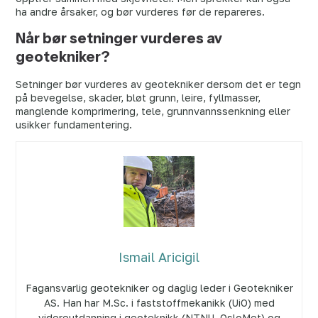
ha andre årsaker, og bør vurderes før de repareres.
Når bør setninger vurderes av
geotekniker?
Setninger bør vurderes av geotekniker dersom det er tegn
på bevegelse, skader, bløt grunn, leire, fyllmasser,
manglende komprimering, tele, grunnvannssenkning eller
usikker fundamentering.
Ismail Aricigil
Fagansvarlig geotekniker og daglig leder i Geotekniker
AS. Han har M.Sc. i faststoffmekanikk (UiO) med
videreutdanning i geoteknikk (NTNU, OsloMet) og