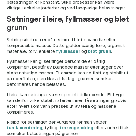
belastningen er konstant. Slike prosesser kan være
viktige i enkelte jordarter og ved langvarige belastninger.
Setninger i leire, fyllmasser og bløt
grunn
Setningsrisikoen er ofte større i bløte, vannrike eller
kompressible masser. Dette gjelder særlig leire, organisk
materiale, torv, enkelte
fyllmasser
og
bløt grunn
.
Fyllmasser kan gi setninger dersom de er dårlig
komprimert, består av blandede masser eller ligger over
bløte naturlige masser. Et område kan se flatt og stabilt ut
på overflaten, men likevel ha lag i grunnen som kan
deformeres når de belastes.
I leire kan setninger være spesielt tidkrevende. Et bygg
kan derfor virke stabilt i starten, men få setninger gradvis
etter hvert som vann presses ut av leira og massene
komprimeres.
Risiko for setninger bør vurderes før man velger
fundamentering
, fylling,
terrengendring
eller andre tiltak
som øker belastningen på grunnen.