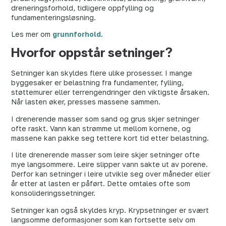
dreneringsforhold, tidligere oppfylling og
fundamenteringsløsning.
Les mer om
grunnforhold
.
Hvorfor oppstår setninger?
Setninger kan skyldes flere ulike prosesser. I mange
byggesaker er belastning fra fundamenter, fylling,
støttemurer eller terrengendringer den viktigste årsaken.
Når lasten øker, presses massene sammen.
I drenerende masser som sand og grus skjer setninger
ofte raskt. Vann kan strømme ut mellom kornene, og
massene kan pakke seg tettere kort tid etter belastning.
I lite drenerende masser som leire skjer setninger ofte
mye langsommere. Leire slipper vann sakte ut av porene.
Derfor kan setninger i leire utvikle seg over måneder eller
år etter at lasten er påført. Dette omtales ofte som
konsolideringssetninger.
Setninger kan også skyldes kryp. Krypsetninger er svært
langsomme deformasjoner som kan fortsette selv om