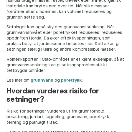
humusholdige masser, røtter, treverk eller annet organisk
materiale kan brytes ned over tid. Når slike masser
forråtner eller omdannes, kan volumet reduseres og
grunnen sette seg.
Setninger kan også skyldes grunnvannssenkning. Når
grunnvannsnivået eller poretrykket reduseres, reduseres
oppdriften i jorda. Da øker effektivspenningen, som i
praksis betyr at jordmassene belastes mer. Dette kan gi
setninger, særlig i leire og andre kompressible masser.
Romeriksporten i Oslo-området er et kjent eksempel på at
grunnvannssenkning kan gi setningsproblematikk i
tettbygde områder.
Les mer om
grunnvann
og
poretrykk
.
Hvordan vurderes risiko for
setninger?
Risiko for setninger vurderes ut fra grunnforhold,
belastning, jordart, lagdeling, grunnvann, poretrykk,
terreng og planlagt tiltak.