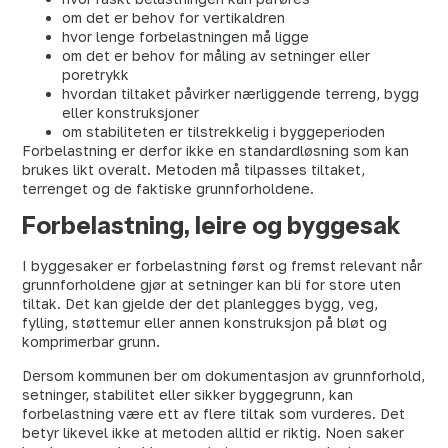
om det er behov for vertikaldren
hvor lenge forbelastningen må ligge
om det er behov for måling av setninger eller
poretrykk
hvordan tiltaket påvirker nærliggende terreng, bygg
eller konstruksjoner
om stabiliteten er tilstrekkelig i byggeperioden
Forbelastning er derfor ikke en standardløsning som kan
brukes likt overalt. Metoden må tilpasses tiltaket,
terrenget og de faktiske grunnforholdene.
Forbelastning, leire og byggesak
I byggesaker er forbelastning først og fremst relevant når
grunnforholdene gjør at setninger kan bli for store uten
tiltak. Det kan gjelde der det planlegges bygg, veg,
fylling, støttemur eller annen konstruksjon på bløt og
komprimerbar grunn.
Dersom kommunen ber om dokumentasjon av grunnforhold,
setninger, stabilitet eller sikker byggegrunn, kan
forbelastning være ett av flere tiltak som vurderes. Det
betyr likevel ikke at metoden alltid er riktig. Noen saker