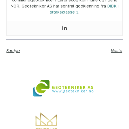
NOR. Geotekniker AS har sentral godkjenning fra
DiBK i
tiltaksklasse 3
.
Forrige
Neste
Vi bistår i både små og store prosjekter over hele landet