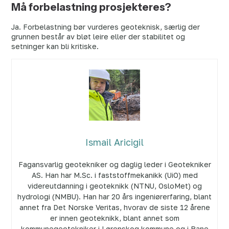
Må forbelastning prosjekteres?
Ja. Forbelastning bør vurderes geoteknisk, særlig der
grunnen består av bløt leire eller der stabilitet og
setninger kan bli kritiske.
Ismail Aricigil
Fagansvarlig geotekniker og daglig leder i Geotekniker
AS. Han har M.Sc. i faststoffmekanikk (UiO) med
videreutdanning i geoteknikk (NTNU, OsloMet) og
hydrologi (NMBU). Han har 20 års ingeniørerfaring, blant
annet fra Det Norske Veritas, hvorav de siste 12 årene
er innen geoteknikk, blant annet som
kommunegeotekniker i Lørenskog kommune og i Bane