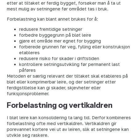
etter at tiltaket er ferdig bygget, forsøker man å ta ut
mest mulig av setningene før området tas i bruk.
Forbelastning kan blant annet brukes for å:
redusere fremtidige setninger
forbedre byggegrunn på bløt leire
gjøre et område mer egnet for bygging
forberede grunnen før veg, fylling eller konstruksjon
etableres
redusere risiko for skader i driftstiden
kontrollere setningsutvikling før permanent last
påføres
Metoden er særlig relevant der tiltaket skal etableres på
bløt eller komprimerbar leire, og der setninger etter
ferdigstillelse kan gi skader, skjevheter eller
funksjonsproblemer.
Forbelastning og vertikaldren
I bløt leire kan konsolidering ta lang tid. Derfor kombineres
forbelastning ofte med vertikaldren. Vertikaldren gir
porevannet kortere vei ut av leiren, slik at setningene kan
utvikle seg raskere.