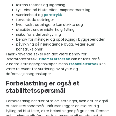
leirens fasthet og lagdeling
tykkelse på bløte eller komprimerbare lag
vanninnhold og
poretrykk
forventede setninger
hvor raskt setningene kan utvikle seg
stabilitet under midlertidig fylling
risiko for sideforskyvning
behov for målinger og oppfølging i byggeperioden
påvirkning på nærliggende bygg, veger eller
konstruksjoner
I mer krevende saker kan det være behov for
laboratorieforsøk.
Ødometerforsøk
kan brukes for å
vurdere setningsegenskaper, mens
treaksialforsøk
kan
være relevant for vurdering av styrke og
deformasjonsegenskaper.
Forbelastning er også et
stabilitetsspørsmål
Forbelastning handler ofte om setninger, men det er også
et stabilitetsspørsmål. Når man legger en midlertidig
fylling på bløt leire, øker belastningen på grunnen. Dersom
belastningen blir for stor, kan grunnen bli overbelastet.