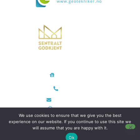
Vi bistår i både små og store prosjekter over hele landet
Geotekniker AS
Rødtvetkroken 14
0956 Oslo
Telefon/Mobil
48 35 28 24
post@geotekniker.no
Org.nr 933 698 343
We use cookies to ensure that we give you the best
experience on our website. If you continue to use this site we
will assume that you are happy with it.
Utviklet av
Hjemmeside AS
–
Personvern
Ok
© 2026 - Geotekniker AS