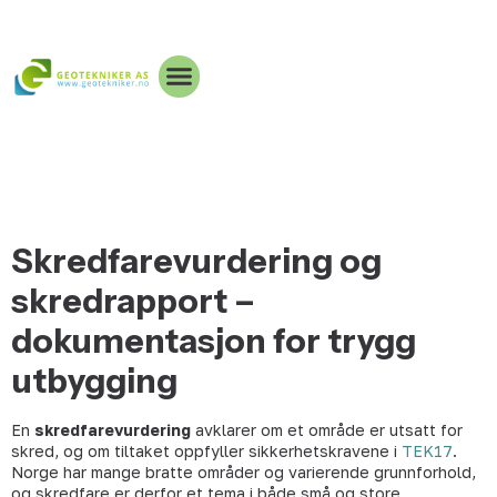
Skredfarevurdering og
skredrapport –
dokumentasjon for trygg
utbygging
En
skredfarevurdering
avklarer om et område er utsatt for
skred, og om tiltaket oppfyller sikkerhetskravene i
TEK17
.
Norge har mange bratte områder og varierende grunnforhold,
og skredfare er derfor et tema i både små og store