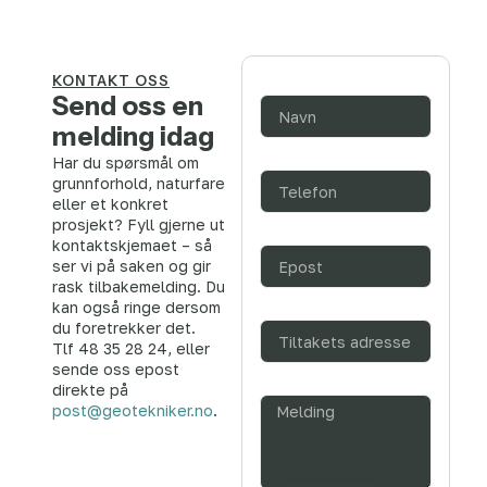
KONTAKT OSS
Navn
Send oss en
melding idag
Telefon
Har du spørsmål om
grunnforhold, naturfare
eller et konkret
prosjekt? Fyll gjerne ut
Epost
kontaktskjemaet – så
ser vi på saken og gir
rask tilbakemelding. Du
kan også ringe dersom
Tiltak_adresse
du foretrekker det.
Tlf 48 35 28 24, eller
sende oss epost
Melding
direkte på
post@geotekniker.no
.