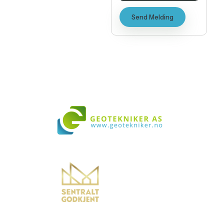
Send Melding
Vi bistår i både små og store prosjekter over hele landet