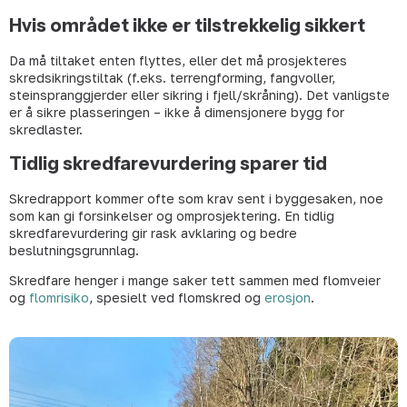
Hvis området ikke er tilstrekkelig sikkert
Da må tiltaket enten flyttes, eller det må prosjekteres
skredsikringstiltak (f.eks. terrengforming, fangvoller,
steinspranggjerder eller sikring i fjell/skråning). Det vanligste
er å sikre plasseringen – ikke å dimensjonere bygg for
skredlaster.
Tidlig skredfarevurdering sparer tid
Skredrapport kommer ofte som krav sent i byggesaken, noe
som kan gi forsinkelser og omprosjektering. En tidlig
skredfarevurdering gir rask avklaring og bedre
beslutningsgrunnlag.
Skredfare henger i mange saker tett sammen med flomveier
og
flomrisiko
, spesielt ved flomskred og
erosjon
.