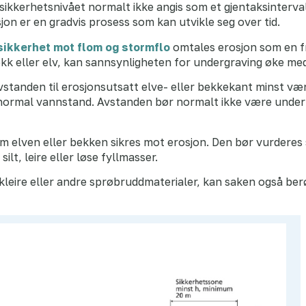
t sikkerhetsnivået normalt ikke angis som et gjentaksinterv
on er en gradvis prosess som kan utvikle seg over tid.
sikkerhet mot flom og stormflo
omtales erosjon som en f
kk eller elv, kan sannsynligheten for undergraving øke med
tanden til erosjonsutsatt elve- eller bekkekant minst væ
l normal vannstand. Avstanden bør normalt ikke være under
 elven eller bekken sikres mot erosjon. Den bør vurderes 
lt, leire eller løse fyllmasser.
leire eller andre sprøbruddmaterialer, kan saken også ber