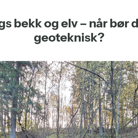
gs bekk og elv – når bør 
geoteknisk?