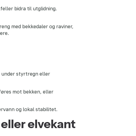
ller bidra til utglidning.
erreng med bekkedaler og raviner,
re.
 under styrtregn eller
føres mot bekken, eller
ervann og lokal stabilitet.
eller elvekant