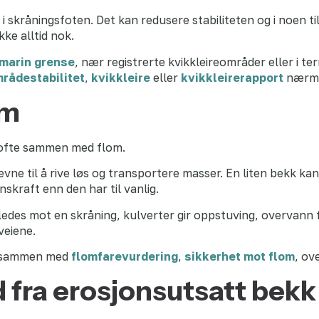
 skråningsfoten. Det kan redusere stabiliteten og i noen tilfe
kke alltid nok.
marin grense
, nær registrerte kvikkleireområder eller i t
rådestabilitet
,
kvikkleire
eller
kvikkleirerapport
nærme
om
 ofte sammen med flom.
ne til å rive løs og transportere masser. En liten bekk kan
skraft enn den har til vanlig.
 ledes mot en skråning, kulverter gir oppstuving, overvann 
veiene.
es sammen med
flomfarevurdering
,
sikkerhet mot flom
, ov
 fra erosjonsutsatt bekk 