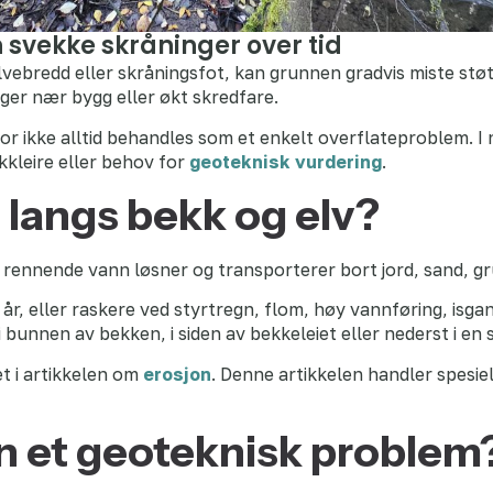
 svekke skråninger over tid
vebredd eller skråningsfot, kan grunnen gradvis miste støtt
nger nær bygg eller økt skredfare.
for ikke alltid behandles som et enkelt overflateproblem. 
vikkleire eller behov for
geoteknisk vurdering
.
 langs bekk og elv?
rennende vann løsner og transporterer bort jord, sand, grus,
r, eller raskere ved styrtregn, flom, høy vannføring, isgang
 bunnen av bekken, i siden av bekkeleiet eller nederst i en 
 i artikkelen om
erosjon
. Denne artikkelen handler spesie
on et geoteknisk problem