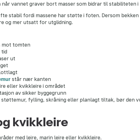
 når vannet graver bort masser som bidrar til stabiliteten i
fte stabil fordi massene har støtte i foten. Dersom bekken
re og mer utsatt for utglidning.
nn mot tomten
 tid
aser ut
nget
lottlagt
emur
står nær kanten
eire eller kvikkleire i området
sjon av sikker byggegrunn
tøttemur, fylling, skråning eller planlagt tiltak, bør den 
og kvikkleire
åder med leire, marin leire eller kvikkleire.