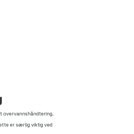
g
ret overvannshåndtering.
tte er særlig viktig ved