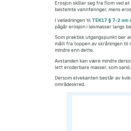
Erosjon skiller seg fra flom ved a
bestemte vannføringer, mens erosj
I veiledningen til
TEK17 § 7-2 om 
pågår erosjon i løsmasser langs be
Som praktisk utgangspunkt bør avs
målt fra toppen av skråningen ti
mindre enn dette.
Avstanden kan være mindre dersom
lett eroderbare masser, som sand, si
Dersom elvekanten består av kvikk
områdeskred.