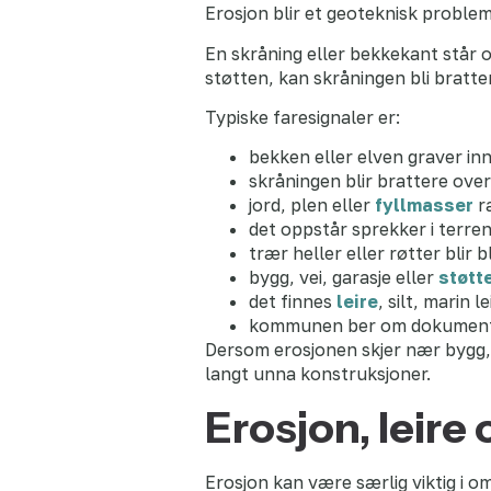
Erosjon blir et geoteknisk problem
En skråning eller bekkekant står o
støtten, kan skråningen bli bratte
Typiske faresignaler er:
bekken eller elven graver i
skråningen blir brattere over
jord, plen eller
fyllmasser
r
det oppstår sprekker i terre
trær heller eller røtter blir b
bygg, vei, garasje eller
støtt
det finnes
leire
, silt, marin l
kommunen ber om dokumenta
Dersom erosjonen skjer nær bygg, s
langt unna konstruksjoner.
Erosjon, leire 
Erosjon kan være særlig viktig i omr