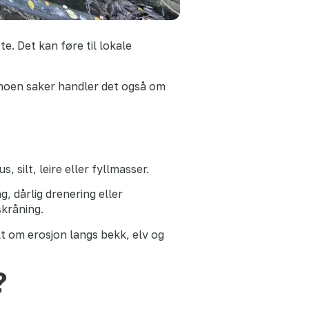
e. Det kan føre til lokale
I noen saker handler det også om
 silt, leire eller fyllmasser.
, dårlig drenering eller
skråning.
lt om erosjon langs bekk, elv og
?