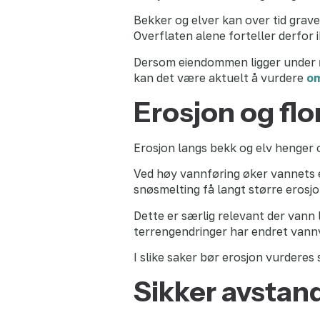
Bekker og elver kan over tid grave i
Overflaten alene forteller derfor i
Dersom eiendommen ligger under
kan det være aktuelt å vurdere
om
Erosjon og fl
Erosjon langs bekk og elv henger
Ved høy vannføring øker vannets ev
snøsmelting få langt større erosjon
Dette er særlig relevant der vann
terrengendringer har endret vann
I slike saker bør erosjon vurder
Sikker avstand