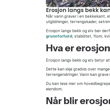
Erosjon langs bekk kan
Når vann graver i en bekkekant, el
utglidninger, terrengskader, setni
Erosjon langs bekk og elv bør der
grunnforhold
, stabilitet, flom, k
Hva er erosjon
Erosjon langs bekk og elv betyr at 
Dette kan skje gradvis over mange å
terrengendringer. Vann kan grave i
Du kan lese mer om hovedbegrepet
eiendom.
Når blir erosj