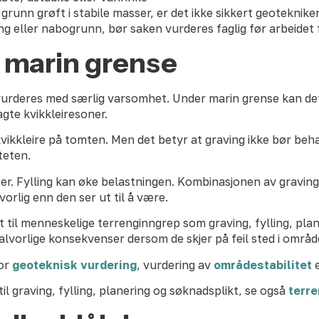
 grunn grøft i stabile masser, er det ikke sikkert geotekni
ning eller nabogrunn, bør saken vurderes faglig før arbeidet 
 marin grense
urderes med særlig varsomhet. Under marin grense kan de
agte kvikkleiresoner.
s kvikkleire på tomten. Men det betyr at graving ikke bør be
teten.
r. Fylling kan øke belastningen. Kombinasjonen av graving, f
rlig enn den ser ut til å være.
 til menneskelige terrenginngrep som graving, fylling, plan
lvorlige konsekvenser dersom de skjer på feil sted i områder
for
geoteknisk vurdering
, vurdering av
områdestabilitet
e
il graving, fylling, planering og søknadsplikt, se også
terr