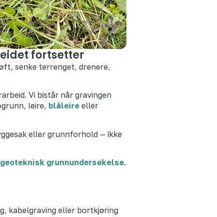
idet fortsetter
øft, senke terrenget, drenere,
arbeid. Vi bistår når gravingen
ogrunn, leire,
blåleire
eller
yggesak eller grunnforhold — ikke
geoteknisk grunnundersøkelse
.
g, kabelgraving eller bortkjøring