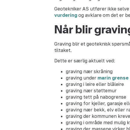
Geotekniker AS utfører ikke selve 
vurdering
og avklare om det er b
Når blir gravi
Graving blir et geoteknisk spørsm
tiltaket.
Dette er særlig aktuelt ved:
graving nær skråning
graving under
marin grense
graving i leire eller blåleire
graving nær støttemur
graving tett på nabogrense
graving for kjeller, garasje el
graving nær bekk, elv eller r
graving der kommunen krev
graving i område med mulig k
graving der massene virker bl