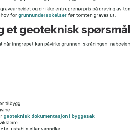
gravearbeidet og gir ikke entreprenørpris på graving av tom
ehov for
grunnundersøkelser
før tomten graves ut.
ng et geoteknisk spørsmå
ål når inngrepet kan påvirke grunnen, skråningen, naboei
ler tilbygg
avine
er
geoteknisk dokumentasjon i byggesak
vikkleire
øte, ustabile eller vannrike