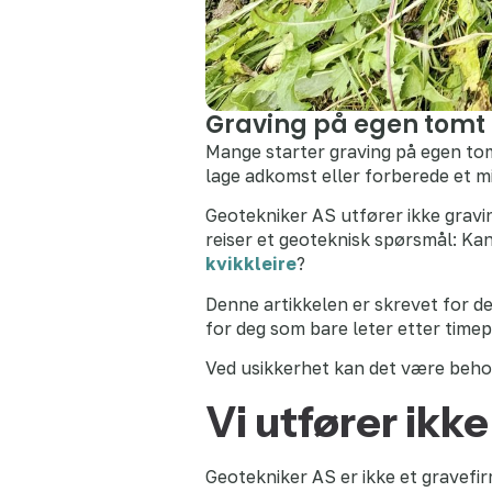
Graving på egen tomt k
Mange starter graving på egen tom
lage adkomst eller forberede et m
Geotekniker AS utfører ikke gravin
reiser et geoteknisk spørsmål: Ka
kvikkleire
?
Denne artikkelen er skrevet for d
for deg som bare leter etter timep
Ved usikkerhet kan det være beh
Vi utfører ikk
Geotekniker AS er ikke et gravefir