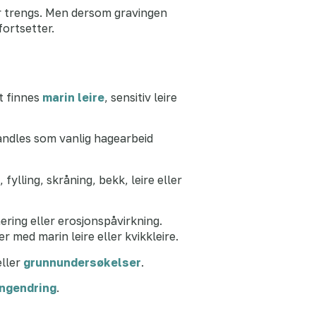
ker trengs. Men dersom gravingen
fortsetter.
t finnes
marin leire
, sensitiv leire
handles som vanlig hagearbeid
ylling, skråning, bekk, leire eller
ering eller erosjonspåvirkning.
 med marin leire eller kvikkleire.
ller
grunnundersøkelser
.
engendring
.