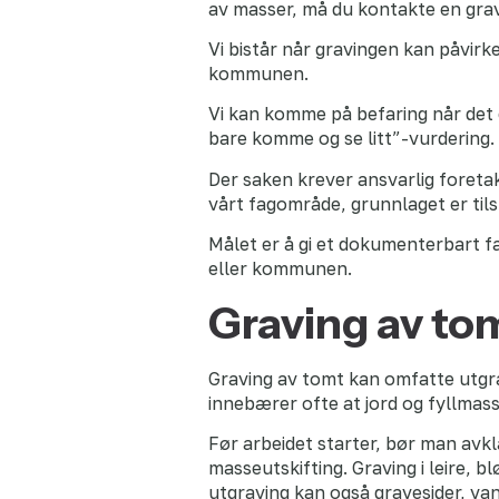
av masser, må du kontakte en gra
Vi bistår når gravingen kan påvirke
kommunen.
Vi kan komme på befaring når det e
bare komme og se litt”-vurdering. 
Der saken krever ansvarlig foreta
vårt fagområde, grunnlaget er tils
Målet er å gi et dokumenterbart f
eller kommunen.
Graving av to
Graving av tomt kan omfatte utgrav
innebærer ofte at jord og fyllmas
Før arbeidet starter, bør man av
masseutskifting. Graving i leire, 
utgraving kan også gravesider, van