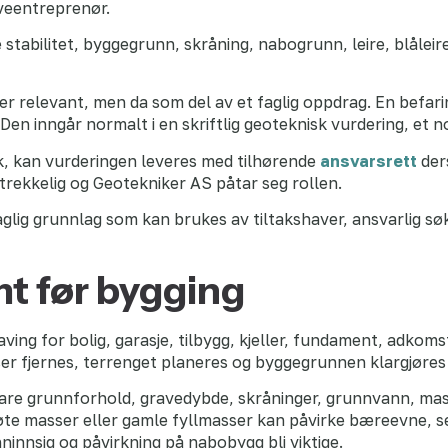
veentreprenør.
 stabilitet, byggegrunn, skråning, nabogrunn, leire, blåleire,
r relevant, men da som del av et faglig oppdrag. En befari
Den inngår normalt i en skriftlig geoteknisk vurdering, et
k, kan vurderingen leveres med tilhørende
ansvarsrett
der
trekkelig og Geotekniker AS påtar seg rollen.
aglig grunnlag som kan brukes av tiltakshaver, ansvarlig sø
mt før bygging
ing for bolig, garasje, tilbygg, kjeller, fundament, adkoms
ser fjernes, terrenget planeres og byggegrunnen klargjøre
klare grunnforhold, gravedybde, skråninger, grunnvann, ma
bløte masser eller gamle fyllmasser kan påvirke bæreevne, se
ninnsig og påvirkning på nabobygg bli viktige.