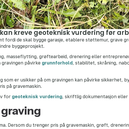
an kreve geoteknisk vurdering før arbe
t fordi de skal bygge garasje, etablere støttemur, grave gr
indre byggeprosjekt.
g, masseflytting, grøftearbeid, drenering eller entreprenør
n gravingen påvirke
grunnforhold
, stabilitet, skråning, nab
eg som er usikker på om gravingen kan påvirke sikkerhet, b
ris på gravemaskin.
ov for
geoteknisk vurdering
, skriftlig dokumentasjon eller
e graving
ma. Dersom du trenger pris på gravemaskin, grøft, drenerin