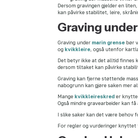
Dersom gravingen gjelder en liten,
kan påvirke stabilitet, leire, skrå
Graving under
Graving under
marin grense
bør v
og
kvikkleire
, også utenfor kartl
Det betyr ikke at det alltid finne
dersom tiltaket kan påvirke stabili
Graving kan fjerne støttende masse
nabogrunn kan gjøre saken mer alvo
Mange
kvikkleireskred
er knyttet
Også mindre gravearbeider kan få a
I slike saker kan det være behov 
For regler og vurderinger knyttet t