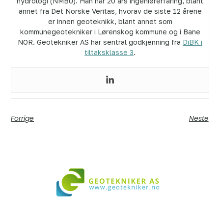
hydrologi (NMBU). Han har 20 års ingeniørerfaring, blant
annet fra Det Norske Veritas, hvorav de siste 12 årene
er innen geoteknikk, blant annet som
kommunegeotekniker i Lørenskog kommune og i Bane
NOR. Geotekniker AS har sentral godkjenning fra
DiBK i
tiltaksklasse 3
.
Forrige
Neste
Vi bistår i både små og store prosjekter over hele landet