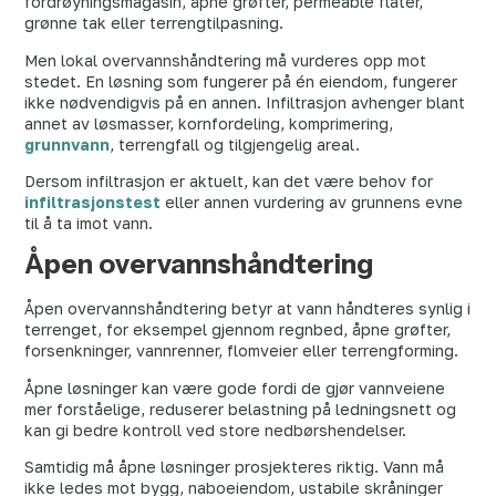
fordrøyningsmagasin, åpne grøfter, permeable flater,
grønne tak eller terrengtilpasning.
Men lokal overvannshåndtering må vurderes opp mot
stedet. En løsning som fungerer på én eiendom, fungerer
ikke nødvendigvis på en annen. Infiltrasjon avhenger blant
annet av løsmasser, kornfordeling, komprimering,
grunnvann
, terrengfall og tilgjengelig areal.
Dersom infiltrasjon er aktuelt, kan det være behov for
infiltrasjonstest
eller annen vurdering av grunnens evne
til å ta imot vann.
Åpen overvannshåndtering
Åpen overvannshåndtering betyr at vann håndteres synlig i
terrenget, for eksempel gjennom regnbed, åpne grøfter,
forsenkninger, vannrenner, flomveier eller terrengforming.
Åpne løsninger kan være gode fordi de gjør vannveiene
mer forståelige, reduserer belastning på ledningsnett og
kan gi bedre kontroll ved store nedbørshendelser.
Samtidig må åpne løsninger prosjekteres riktig. Vann må
ikke ledes mot bygg, naboeiendom, ustabile skråninger