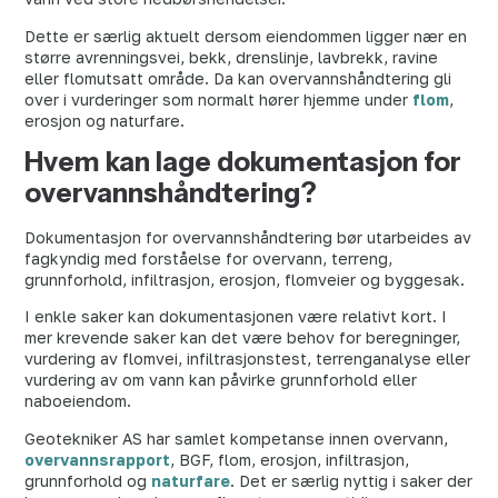
Dette er særlig aktuelt dersom eiendommen ligger nær en
større avrenningsvei, bekk, drenslinje, lavbrekk, ravine
eller flomutsatt område. Da kan overvannshåndtering gli
over i vurderinger som normalt hører hjemme under
flom
,
erosjon og naturfare.
Hvem kan lage dokumentasjon for
overvannshåndtering?
Dokumentasjon for overvannshåndtering bør utarbeides av
fagkyndig med forståelse for overvann, terreng,
grunnforhold, infiltrasjon, erosjon, flomveier og byggesak.
I enkle saker kan dokumentasjonen være relativt kort. I
mer krevende saker kan det være behov for beregninger,
vurdering av flomvei, infiltrasjonstest, terrenganalyse eller
vurdering av om vann kan påvirke grunnforhold eller
naboeiendom.
Geotekniker AS har samlet kompetanse innen overvann,
overvannsrapport
, BGF, flom, erosjon, infiltrasjon,
grunnforhold og
naturfare
. Det er særlig nyttig i saker der