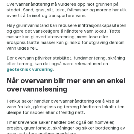
Overvannshåndtering må vurderes opp mot grunnen på
stedet. Sand, grus, silt, leire, fyllmasser og morene har ulik
evne til å ta imot og transportere vann.
Høy grunnvannstand kan redusere infiltrasjonskapasiteten
og gjøre det vanskeligere å håndtere vann lokalt. Tette
masser kan gi overflateavrenning, mens løse eller
erosjonsutsatte masser kan gi risiko for utgraving dersom
vann ledes feil.
Der overvann påvirker stabilitet, fundamentering, skråning
eller terreng, kan det også være relevant med en
geoteknisk vurdering
.
Når overvann blir mer enn en enkel
overvannsløsning
I enkle saker handler overvannshåndtering om å vise at
vann fra tak, gårdsplass og terreng håndteres lokalt uten
ulempe for naboer eller offentlig nett.
I mer krevende saker handler det også om flomveier,
erosjon, grunnforhold, skråninger og sikker bortledning av
vann ved store nedbørshendelser.