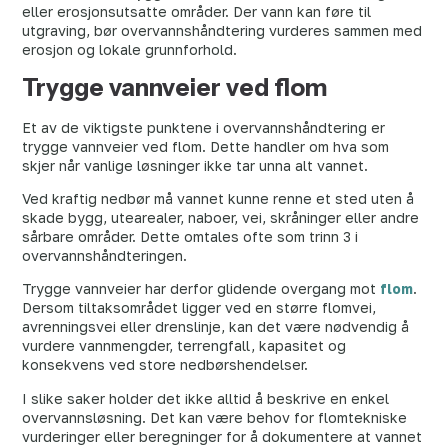
eller erosjonsutsatte områder. Der vann kan føre til
utgraving, bør overvannshåndtering vurderes sammen med
erosjon og lokale grunnforhold.
Trygge vannveier ved flom
Et av de viktigste punktene i overvannshåndtering er
trygge vannveier ved flom. Dette handler om hva som
skjer når vanlige løsninger ikke tar unna alt vannet.
Ved kraftig nedbør må vannet kunne renne et sted uten å
skade bygg, utearealer, naboer, vei, skråninger eller andre
sårbare områder. Dette omtales ofte som trinn 3 i
overvannshåndteringen.
Trygge vannveier har derfor glidende overgang mot
flom
.
Dersom tiltaksområdet ligger ved en større flomvei,
avrenningsvei eller drenslinje, kan det være nødvendig å
vurdere vannmengder, terrengfall, kapasitet og
konsekvens ved store nedbørshendelser.
I slike saker holder det ikke alltid å beskrive en enkel
overvannsløsning. Det kan være behov for flomtekniske
vurderinger eller beregninger for å dokumentere at vannet