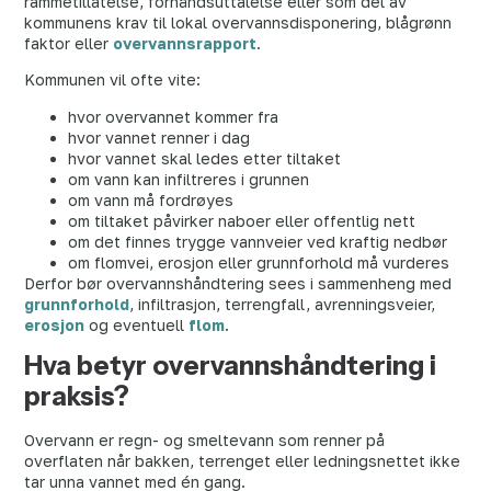
rammetillatelse, forhåndsuttalelse eller som del av
kommunens krav til lokal overvannsdisponering, blågrønn
faktor eller
overvannsrapport
.
Kommunen vil ofte vite:
hvor overvannet kommer fra
hvor vannet renner i dag
hvor vannet skal ledes etter tiltaket
om vann kan infiltreres i grunnen
om vann må fordrøyes
om tiltaket påvirker naboer eller offentlig nett
om det finnes trygge vannveier ved kraftig nedbør
om flomvei, erosjon eller grunnforhold må vurderes
Derfor bør overvannshåndtering sees i sammenheng med
grunnforhold
, infiltrasjon, terrengfall, avrenningsveier,
erosjon
og eventuell
flom
.
Hva betyr overvannshåndtering i
praksis?
Overvann er regn- og smeltevann som renner på
overflaten når bakken, terrenget eller ledningsnettet ikke
tar unna vannet med én gang.