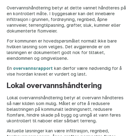
Overvannshåndtering betyr at dette vannet håndteres på
en kontrollert måte. I byggesaker kan det innebære
infiltrasjon i grunnen, fordrøyning, regnbed, åpne
vannveier, terrengtilpasning, grøfter, sluk, kummer eller
dokumenterte flomveier.
For kommunen er hovedspørsmålet normalt ikke bare
hvilken løsning som velges. Det avgjørende er om
løsningen er dokumentert godt nok for tiltaket,
eiendommen og omgivelsene.
En
overvannsrapport
kan derfor være nødvendig for å
vise hvordan kravet er vurdert og løst.
Lokal overvannshåndtering
Lokal overvannshåndtering betyr at overvann håndteres
så nær kilden som mulig. Målet er ofte å redusere
belastningen på kommunalt ledningsnett, redusere
flomfare, hindre skade på bygg og unngå at vann føres
ukontrollert til naboer eller sårbart terreng.
Aktuelle løsninger kan være infiltrasjon, regnbed,