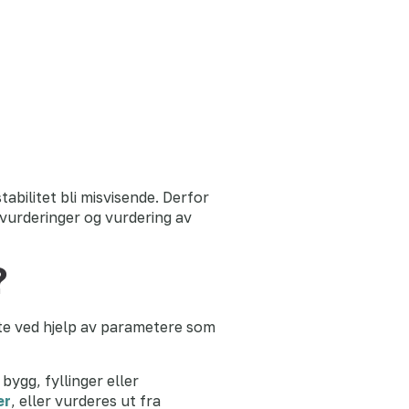
abilitet bli misvisende. Derfor
vurderinger og vurdering av
?
kte ved hjelp av parametere som
ygg, fyllinger eller
er
, eller vurderes ut fra