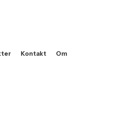
kter
Kontakt
Om