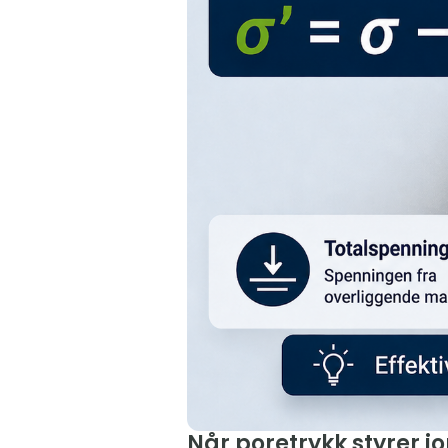
Når poretrykk styrer j