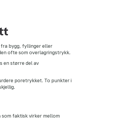
tt
ra bygg, fyllinger eller
den ofte som overlagringstrykk.
 en større del av
vurdere poretrykket. To punkter i
jellig.
n som faktisk virker mellom