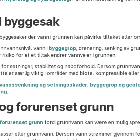
i byggesak
byggesaker der vann i grunnen kan påvirke tiltaket eller o
unnvannsnivå, vann i
byggegrop
, drenering, senking av gr
 risiko for at et tiltak endrer vannveier i grunnen.
or setninger, stabilitet og naboforhold. Dersom grunnvann
ette er særlig viktig i områder med bløte, kompressible elle
vannssenkning og setningsskader
,
byggegrop og geot
ing
.
og forurenset grunn
forurenset grunn
fordi grunnvann kan være en mulig spre
llmasser eller grunnvann. Dersom vann strømmer gjennom fo