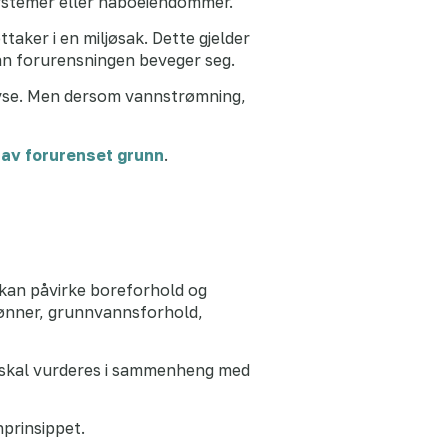
ssystemer eller naboeiendommer.
aker i en miljøsak. Dette gjelder
dan forurensningen beveger seg.
lyse. Men dersom vannstrømning,
 av forurenset grunn
.
 kan påvirke boreforhold og
rønner, grunnvannsforhold,
 skal vurderes i sammenheng med
prinsippet.