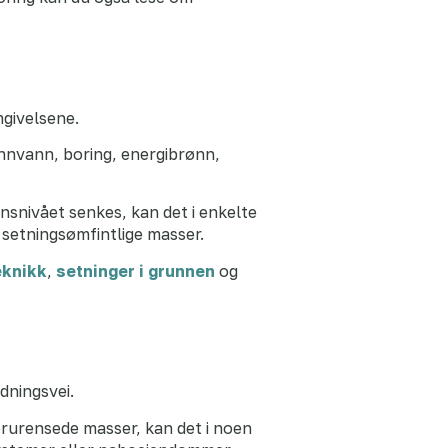
mgivelsene.
unnvann, boring, energibrønn,
snivået senkes, kan det i enkelte
r setningsømfintlige masser.
eknikk
,
setninger i grunnen
og
dningsvei.
rurensede masser, kan det i noen