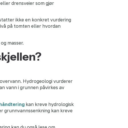
eller drensveier som gjør
tatter ikke en konkret vurdering
nivå på tomten eller hvordan
 og masser.
kjellen?
g overvann. Hydrogeologi vurderer
dan vann i grunnen påvirkes av
håndtering
kan kreve hydrologisk
ler grunnvannssenkning kan kreve
øring kan du også lese om