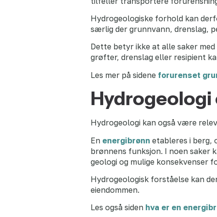
tilfeller transportere forurensnin
Hydrogeologiske forhold kan derfo
særlig der grunnvann, drenslag, p
Dette betyr ikke at alle saker m
grøfter, drenslag eller resipient 
Les mer på sidene
forurenset gru
Hydrogeologi 
Hydrogeologi kan også være relev
En
energibrønn
etableres i berg,
brønnens funksjon. I noen saker 
geologi og mulige konsekvenser for
Hydrogeologisk forståelse kan de
eiendommen.
Les også siden
hva er en energib