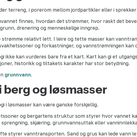
r terreng, i porerom mellom jordpartikler eller i sprekker 
vannet finnes, hvordan det strømmer, hvor raskt det beve
rggrunn, drenering og menneskelige inngrep.
 strømme relativt lett. I leire og tette masser kan vann
 svakhetssoner og forkastninger, og vannstrømningen kan d
gi ikke kan vurderes bare fra et kart. Kart kan gi et utga
ner, historikk og tiltakets karakter har stor betydning.
en
grunnvann
.
i berg og løsmasser
i i løsmasser kan være ganske forskjellig.
hetssoner og bergartens struktur som styrer hvor vannet k
, sprengning, skjæring, grunnvannsuttak eller vanninnlekka
fte styrer vanntransporten. Sand og grus kan lede vann lett