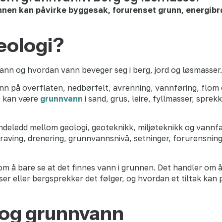
unnen kan påvirke byggesak, forurenset grunn, energibrø
eologi?
nn og hvordan vann beveger seg i berg, jord og løsmasser.
n på overflaten, nedbørfelt, avrenning, vannføring, flom
t kan være
grunnvann
i sand, grus, leire, fyllmasser, sprek
indeledd mellom geologi, geoteknikk, miljøteknikk og vannf
raving, drenering, grunnvannsnivå, setninger, forurensning
m å bare se at det finnes vann i grunnen. Det handler om 
r eller bergsprekker det følger, og hvordan et tiltak kan på
 og grunnvann