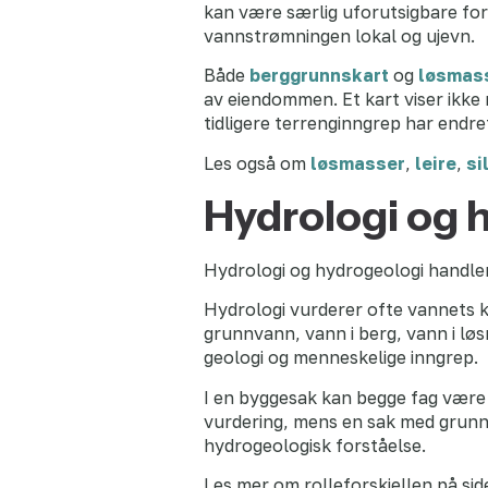
kan være særlig uforutsigbare ford
vannstrømningen lokal og ujevn.
Både
berggrunnskart
og
løsmas
av eiendommen. Et kart viser ikke
tidligere terrenginngrep har endr
Les også om
løsmasser
,
leire
,
si
Hydrologi og h
Hydrologi og hydrogeologi handle
Hydrologi vurderer ofte vannets k
grunnvann, vann i berg, vann i lø
geologi og menneskelige inngrep.
I en byggesak kan begge fag være
vurdering, mens en sak med grunn
hydrogeologisk forståelse.
Les mer om rolleforskjellen på si