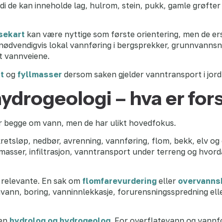
i de kan inneholde lag, hulrom, stein, pukk, gamle grøfter 
sekart
kan være nyttige som første orientering, men de ers
 nødvendigvis lokal vannføring i bergsprekker, grunnvanns
et vannveiene.
lt
og
fyllmasser
dersom saken gjelder vanntransport i jord
ydrogeologi – hva er fors
r begge om vann, men de har ulikt hovedfokus.
retsløp, nedbør, avrenning, vannføring, flom, bekk, elv o
smasser, infiltrasjon, vanntransport under terreng og hvor
 relevante. En sak om
flomfarevurdering
eller
overvanns
vann, boring, vanninnlekkasje, forurensningsspredning el
den
hydrolog og hydrogeolog
. For overflatevann og vannf