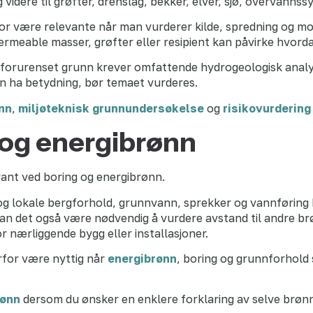
g videre til grøfter, drenslag, bekker, elver, sjø, overvann
r være relevante når man vurderer kilde, spredning og mott
ermeable masser, grøfter eller resipient kan påvirke hvor
ed forurenset grunn krever omfattende hydrogeologisk ana
kan ha betydning, bør temaet vurderes.
nn
,
miljøteknisk grunnundersøkelse
og
risikovurdering
og energibrønn
ant ved boring og energibrønn.
 og lokale bergforhold, grunnvann, sprekker og vannføring
kan det også være nødvendig å vurdere avstand til andre b
 nærliggende bygg eller installasjoner.
rfor være nyttig når
energibrønn
, boring og grunnforhold
rønn
dersom du ønsker en enklere forklaring av selve brønn