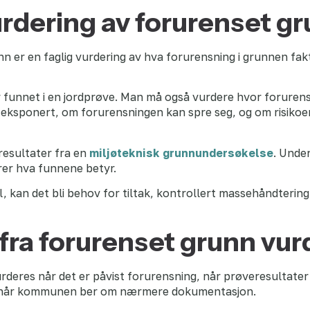
urdering av forurenset g
nn er en faglig vurdering av hva forurensning i grunnen fa
 er funnet i en jordprøve. Man må også vurdere hvor forure
i eksponert, om forurensningen kan spre seg, og om risikoe
resultater fra en
miljøteknisk grunnundersøkelse
. Unde
rer hva funnene betyr.
, kan det bli behov for tiltak, kontrollert massehåndterin
o fra forurenset grunn vu
rderes når det er påvist forurensning, når prøveresultater
ler når kommunen ber om nærmere dokumentasjon.