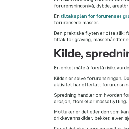
forurensningsnivå, dybde, arealbr
En
tiltaksplan for forurenset g
forurensede masser.
Den praktiske flyten er ofte slik: 
tiltak for graving, massehåndterin
Kilde, spredn
En enkel måte å forstå risikovurder
Kilden er selve forurensningen. D
aktivitet har etterlatt forurensnin
Spredning handler om hvordan foru
erosjon, flom eller masseflytting.
Mottaker er det eller den som kan
drikkevannskilder, bekker, elver,
For at det skal være en reell ris