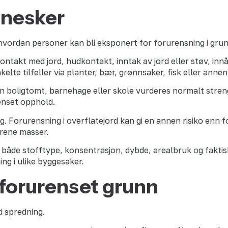
nnesker
vordan personer kan bli eksponert for forurensning i gru
ontakt med jord, hudkontakt, inntak av jord eller støv, innå
nkelte tilfeller via planter, bær, grønnsaker, fisk eller anne
n boligtomt, barnehage eller skole vurderes normalt stren
enset opphold.
. Forurensning i overflatejord kan gi en annen risiko enn 
 rene masser.
å både stofftype, konsentrasjon, dybde, arealbruk og fakt
ng i ulike byggesaker.
 forurenset grunn
d spredning.