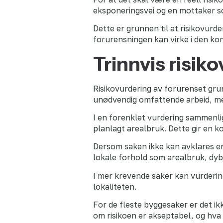
eksponeringsvei og en mottaker s
Dette er grunnen til at risikovurd
forurensningen kan virke i den ko
Trinnvis risik
Risikovurdering av forurenset grun
unødvendig omfattende arbeid, me
I en forenklet vurdering sammenli
planlagt arealbruk. Dette gir en k
Dersom saken ikke kan avklares e
lokale forhold som arealbruk, dyb
I mer krevende saker kan vurdering
lokaliteten.
For de fleste byggesaker er det ikk
om risikoen er akseptabel, og hva 