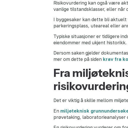
Risikovurdering kan også være aktu
vanlige tilstandsklasser, eller når
I byggesaker kan dette bli aktuelt
parkeringsplass, uteareal eller a
Typiske situasjoner er tidligere in
eiendommer med ukjent historikk.
Dersom saken gjelder dokumentas
mer om dette på siden
krav fra 
Fra miljøtekni
risikovurderin
Det er viktig å skille mellom miljø
En
miljøteknisk grunnundersøk
prøvetaking, laboratorieanalyser 
En risikovurdering vurderer om for