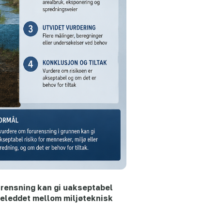
urensning kan gi uakseptabel
ndeleddet mellom miljøteknisk