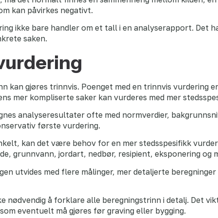
om kan påvirkes negativt.
ering ikke bare handler om et tall i en analyserapport. Det
nkrete saken.
ovurdering
n kan gjøres trinnvis. Poenget med en trinnvis vurdering e
ns mer kompliserte saker kan vurderes med mer stedsspesi
gnes analyseresultater ofte med normverdier, bakgrunnsniv
onservativ første vurdering.
nkelt, kan det være behov for en mer stedsspesifikk vurde
de, grunnvann, jordart, nedbør, resipient, eksponering og m
en utvides med flere målinger, mer detaljerte beregninger 
e nødvendig å forklare alle beregningstrinn i detalj. Det vi
som eventuelt må gjøres før graving eller bygging.