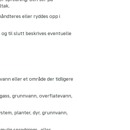
ltak.
åndteres eller ryddes opp i
 og til slutt beskrives eventuelle
ann eller et område der tidligere
rdgass, grunnvann, overflatevann,
ystem, planter, dyr, grunnvann,
mulig sprednings- eller