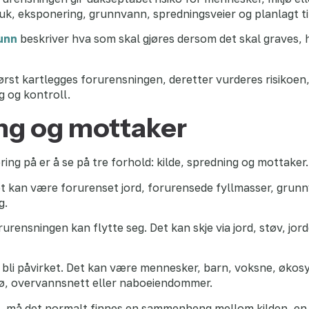
uk, eksponering, grunnvann, spredningsveier og planlagt ti
runn
beskriver hva som skal gjøres dersom det skal graves, h
først kartlegges forurensningen, deretter vurderes risikoen,
g og kontroll.
ing og mottaker
ing på er å se på tre forhold: kilde, spredning og mottaker.
et kan være forurenset jord, forurensede fyllmasser, grunnv
g.
rensningen kan flytte seg. Det kan skje via jord, støv, jo
 bli påvirket. Det kan være mennesker, barn, voksne, økos
 sjø, overvannsnett eller naboeiendommer.
iko, må det normalt finnes en sammenheng mellom kilden, en 