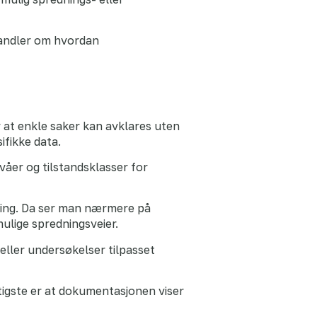
 handler om hvordan
r at enkle saker kan avklares uten
fikke data.
åer og tilstandsklasser for
ring. Da ser man nærmere på
ulige spredningsveier.
eller undersøkelser tilpasset
ktigste er at dokumentasjonen viser