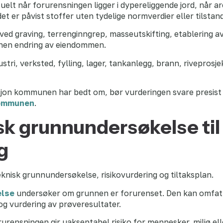
elt når forurensningen ligger i dypereliggende jord, når are
 det er påvist stoffer uten tydelige normverdier eller tilstan
 ved graving, terrenginngrep, masseutskifting, etablering av
nnen endring av eiendommen.
dustri, verksted, fylling, lager, tankanlegg, brann, riveprosj
jon kommunen har bedt om, bør vurderingen svare presist
kommunen
.
sk grunnundersøkelse til
g
teknisk grunnundersøkelse, risikovurdering og tiltaksplan.
else
undersøker om grunnen er forurenset. Den kan omfatte
og vurdering av prøveresultater.
urensningen gir uakseptabel risiko for mennesker, miljø ell