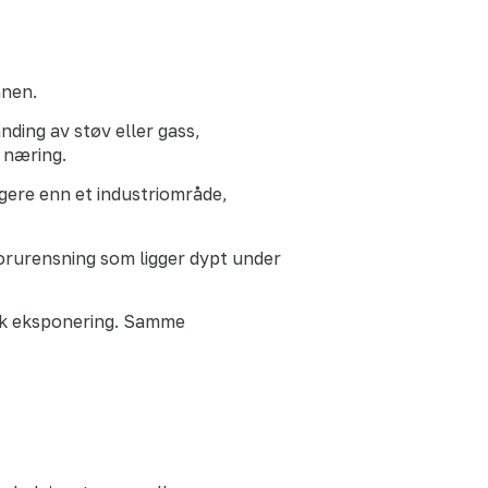
nnen.
nding av støv eller gass,
n næring.
gere enn et industriområde,
forurensning som ligger dypt under
isk eksponering. Samme