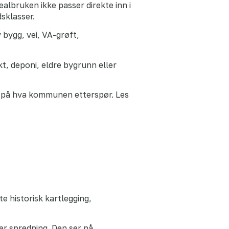
albruken ikke passer direkte inn i
dsklasser.
 bygg, vei, VA-grøft,
ekt, deponi, eldre bygrunn eller
 på hva kommunen etterspør. Les
 historisk kartlegging,
er spredning. Den ser på