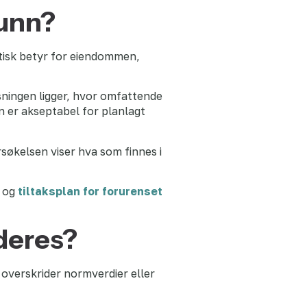
runn?
ktisk betyr for eiendommen,
nsningen ligger, hvor omfattende
n er akseptabel for planlagt
rsøkelsen viser hva som finnes i
g og
tiltaksplan for forurenset
rderes?
 overskrider normverdier eller