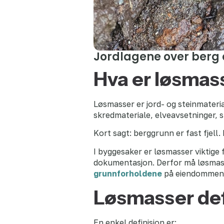
Jordlagene over berg
Hva er løsmas
Løsmasser er jord- og steinmateria
skredmateriale, elveavsetninger, s
Kort sagt: berggrunn er fast fjell.
I byggesaker er løsmasser viktige 
dokumentasjon. Derfor må løsmass
grunnforholdene
på eiendommen
Løsmasser def
En enkel definisjon er: