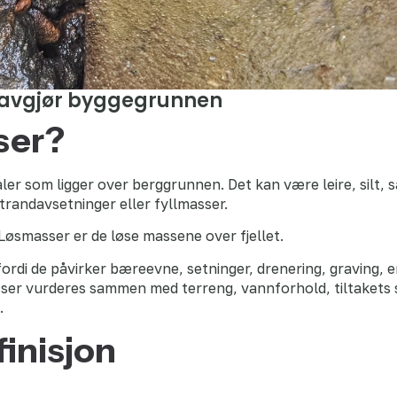
 avgjør byggegrunnen
ser?
ler som ligger over berggrunnen. Det kan være leire, silt, s
trandavsetninger eller fyllmasser.
 Løsmasser er de løse massene over fjellet.
fordi de påvirker bæreevne, setninger, drenering, graving, e
er vurderes sammen med terreng, vannforhold, tiltakets s
.
inisjon