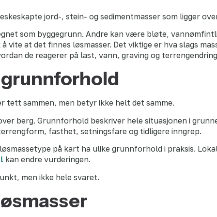
eskeskapte jord-, stein- og sedimentmasser som ligger ov
egnet som byggegrunn. Andre kan være bløte, vannømfintli
 å vite at det finnes løsmasser. Det viktige er hva slags mas
ordan de reagerer på last, vann, graving og terrengendring
 grunnforhold
r tett sammen, men betyr ikke helt det samme.
ver berg. Grunnforhold beskriver hele situasjonen i grunne
errengform, fasthet, setningsfare og tidligere inngrep.
smassetype på kart ha ulike grunnforhold i praksis. Lokale
l
kan endre vurderingen.
punkt, men ikke hele svaret.
 løsmasser