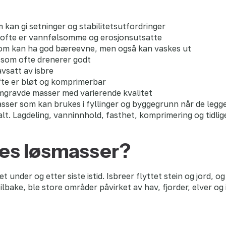
 kan gi setninger og stabilitetsutfordringer
 ofte er vannfølsomme og erosjonsutsatte
om kan ha god bæreevne, men også kan vaskes ut
 som ofte drenerer godt
vsatt av isbre
te er bløt og komprimerbar
 omgravde masser med varierende kvalitet
sser som kan brukes i fyllinger og byggegrunn når de legges
lt. Lagdeling, vanninnhold, fasthet, komprimering og tidli
es løsmasser?
under og etter siste istid. Isbreer flyttet stein og jord, o
ilbake, ble store områder påvirket av hav, fjorder, elver og 