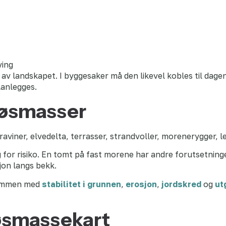
ving
av landskapet. I byggesaker må den likevel kobles til dagen
lanlegges.
løsmasser
viner, elvedelta, terrasser, strandvoller, morenerygger, l
for risiko. En tomt på fast morene har andre forutsetninge
sjon langs bekk.
sammen med
stabilitet i grunnen
,
erosjon
,
jordskred
og
ut
øsmassekart