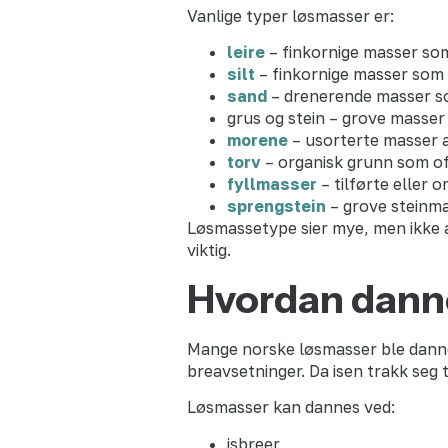
Vanlige typer løsmasser er:
leire
– finkornige masser som
silt
– finkornige masser som
sand
– drenerende masser s
grus og stein – grove masser
morene
– usorterte masser a
torv
– organisk grunn som of
fyllmasser
– tilførte eller
sprengstein
– grove steinma
Løsmassetype sier mye, men ikke a
viktig.
Hvordan dann
Mange norske løsmasser ble dannet 
breavsetninger. Da isen trakk seg t
Løsmasser kan dannes ved:
isbreer