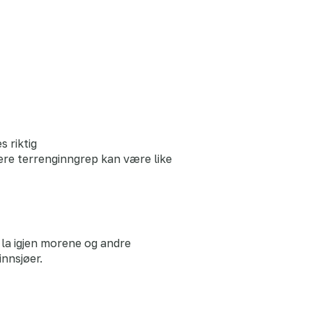
 riktig
gere terrenginngrep kan være like
g la igjen morene og andre
innsjøer.