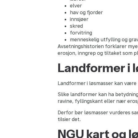
elver
hav og fjorder
innsjøer
skred
forvitring
menneskelig utfylling og gra
Avsetningshistorien forklarer mye 
erosjon, inngrep og tiltaket som p
Landformer i 
Landformer i løsmasser kan være ra
Slike landformer kan ha betydning 
ravine, fyllingskant eller nær ero
Derfor bør løsmasser vurderes 
tilsier det.
NGU kart og l