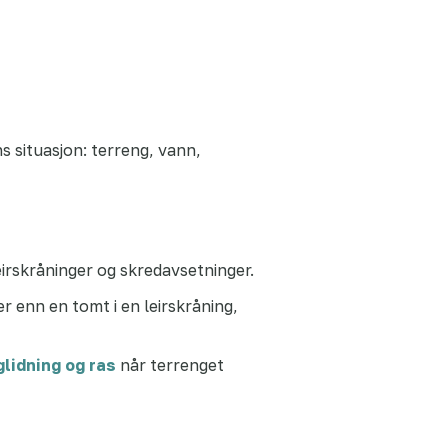
s situasjon: terreng, vann,
eirskråninger og skredavsetninger.
r enn en tomt i en leirskråning,
glidning og ras
når terrenget