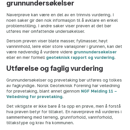
grunnundersøkelser
Naverprøve kan være en del av en trinnvis vurdering. I
noen saker gir den nok informasjon til å avklare en enkel
problemstilling. I andre saker viser prøven at det bør
utføres mer omfattende undersøkelser.
Dersom prøven viser bløte masser, fyllmasser, høyt
vanninnhold, leire eller store variasjoner i grunnen, kan det
være nødvendig å vurdere videre
grunnundersøkelser
eller en mer formell
geoteknisk rapport og vurdering
.
Utførelse og faglig vurdering
Grunnundersøkelser og prøvetaking bør utføres og tolkes
av fagkyndige. Norsk Geoteknisk Forening har veiledning
for prøvetaking, blant annet gjennom
NGF Melding 11 –
Veiledning for prøvetaking
.
Det viktigste er ikke bare å ta opp en prøve, men å forstå
hva prøven betyr for tiltaket. En naverprøve må vurderes i
sammenheng med terreng, grunnforhold, vannforhold,
tiltakstype og krav fra kommunen.