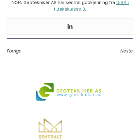
NOR. Geotekniker AS har sentral godkjenning fra
DiBK i
tiltaksklasse 3
.
Forrige
Neste
Vi bistår i både små og store prosjekter over hele landet