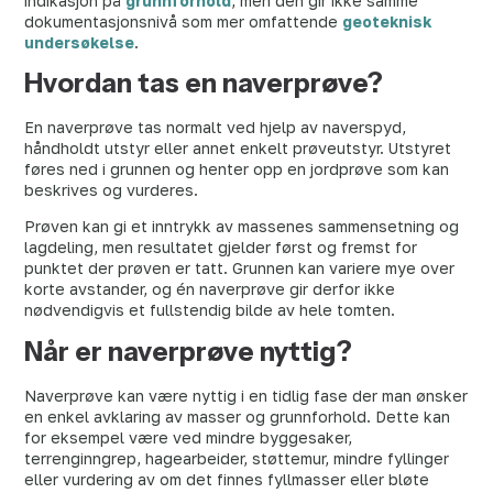
indikasjon på
grunnforhold
, men den gir ikke samme
dokumentasjonsnivå som mer omfattende
geoteknisk
undersøkelse
.
Hvordan tas en naverprøve?
En naverprøve tas normalt ved hjelp av naverspyd,
håndholdt utstyr eller annet enkelt prøveutstyr. Utstyret
føres ned i grunnen og henter opp en jordprøve som kan
beskrives og vurderes.
Prøven kan gi et inntrykk av massenes sammensetning og
lagdeling, men resultatet gjelder først og fremst for
punktet der prøven er tatt. Grunnen kan variere mye over
korte avstander, og én naverprøve gir derfor ikke
nødvendigvis et fullstendig bilde av hele tomten.
Når er naverprøve nyttig?
Naverprøve kan være nyttig i en tidlig fase der man ønsker
en enkel avklaring av masser og grunnforhold. Dette kan
for eksempel være ved mindre byggesaker,
terrenginngrep, hagearbeider, støttemur, mindre fyllinger
eller vurdering av om det finnes fyllmasser eller bløte