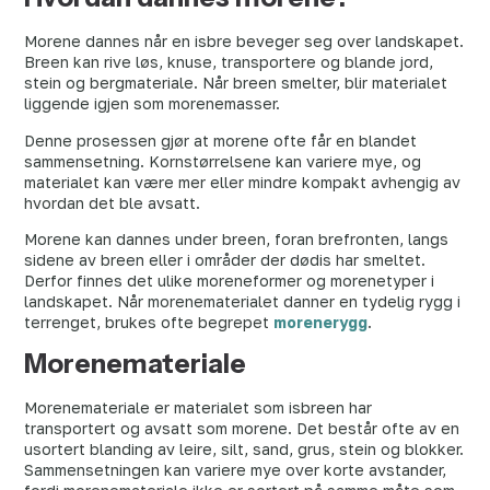
Morene dannes når en isbre beveger seg over landskapet.
Breen kan rive løs, knuse, transportere og blande jord,
stein og bergmateriale. Når breen smelter, blir materialet
liggende igjen som morenemasser.
Denne prosessen gjør at morene ofte får en blandet
sammensetning. Kornstørrelsene kan variere mye, og
materialet kan være mer eller mindre kompakt avhengig av
hvordan det ble avsatt.
Morene kan dannes under breen, foran brefronten, langs
sidene av breen eller i områder der dødis har smeltet.
Derfor finnes det ulike moreneformer og morenetyper i
landskapet. Når morenematerialet danner en tydelig rygg i
terrenget, brukes ofte begrepet
morenerygg
.
Morenemateriale
Morenemateriale er materialet som isbreen har
transportert og avsatt som morene. Det består ofte av en
usortert blanding av leire, silt, sand, grus, stein og blokker.
Sammensetningen kan variere mye over korte avstander,