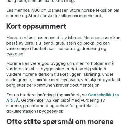
tidlig fase, men de må tolkes riktig.
Les mer hos NGU om løsmasser, Store norske leksikon om
morene og Store norske leksikon om morenejord.
Kort oppsummert
Morene er løsmasser avsatt av isbreer. Morenemasser kan
bestå av leire, silt, sand, grus, stein og blokk, og kan
variere mye i fasthet, sammensetning, drenering og
tykkelse.
Morene kan være god byggegrunn, men forholdene må
vurderes lokalt. I byggesaker er det særlig viktig å
vurdere morene dersom tiltaket ligger i skråning, under
marin grense, i område med mye vann, ved ukjent dybde til
berg eller der kommunen krever dokumentasjon.
For en bredere innføring i fagområdet, se
Geoteknikk fra
A til Å
. Geotekniker AS kan bistå med vurdering av
morene, grunnforhold og behov for geoteknisk
dokumentasjon i byggesaker.
Ofte stilte spørsmål om morene