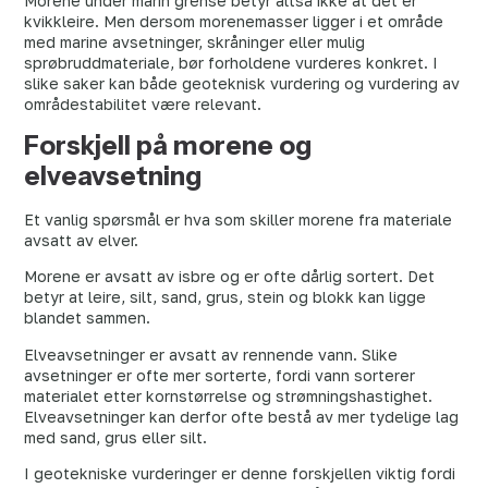
Morene under marin grense betyr altså ikke at det er
kvikkleire. Men dersom morenemasser ligger i et område
med marine avsetninger, skråninger eller mulig
sprøbruddmateriale, bør forholdene vurderes konkret. I
slike saker kan både geoteknisk vurdering og vurdering av
områdestabilitet være relevant.
Forskjell på morene og
elveavsetning
Et vanlig spørsmål er hva som skiller morene fra materiale
avsatt av elver.
Morene er avsatt av isbre og er ofte dårlig sortert. Det
betyr at leire, silt, sand, grus, stein og blokk kan ligge
blandet sammen.
Elveavsetninger er avsatt av rennende vann. Slike
avsetninger er ofte mer sorterte, fordi vann sorterer
materialet etter kornstørrelse og strømningshastighet.
Elveavsetninger kan derfor ofte bestå av mer tydelige lag
med sand, grus eller silt.
I geotekniske vurderinger er denne forskjellen viktig fordi