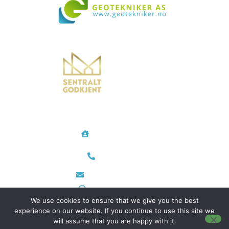
Vi bistår i både små og store prosjekter over hele landet
Geotekniker AS
Rødtvetkroken 14
0956 Oslo
Telefon/Mobil
48 35 28 24
post@geotekniker.no
Org.nr 933 698 343
We use cookies to ensure that we give you the best
experience on our website. If you continue to use this site we
will assume that you are happy with it.
Utviklet av
Hjemmeside AS
–
Personvern