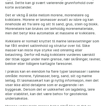
sand. Dette kan gi svært varierende grunnforhold over
korte avstander.
Det er viktig å skille mellom morene, moreneleire og
kvikkleire. Morene er løsmasser avsatt av isbre og kan
inneholde alt fra leire og silt til sand, grus, stein og blokk.
Moreneleire kan brukes om leirholdig morenemateriale,
men det betyr ikke automatisk at massene er kvikkleire.
Kvikkleire er normalt knyttet til marine leiravsetninger som
har fått endret saltinnhold og struktur over tid. Slike
masser kan miste mye styrke ved omrøring eller
belastning. Derfor må mulig kvikkleire vurderes særskilt
der tiltak ligger under marin grense, nær skråninger, raviner,
bekker eller tidligere kartlagte faresoner.
I praksis kan en eiendom ha flere typer løsmasser i samme
område: morene, fyllmasser, berg, sand, silt og marine
leirlag. Et løsmassekart kan gi nyttig informasjon, men det
viser ikke alltid detaljene som er avgjørende i en
byggesak. Dersom det er usikkerhet om lagdeling, leire
eller stabilitet, kan det være behov for geoteknisk
undersøkelse.