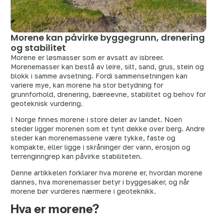
Morene kan påvirke byggegrunn, drenering
og stabilitet
Morene er løsmasser som er avsatt av isbreer.
Morenemasser kan bestå av leire, silt, sand, grus, stein og
blokk i samme avsetning. Fordi sammensetningen kan
variere mye, kan morene ha stor betydning for
grunnforhold, drenering, bæreevne, stabilitet og behov for
geoteknisk vurdering.
I Norge finnes morene i store deler av landet. Noen
steder ligger morenen som et tynt dekke over berg. Andre
steder kan morenemassene være tykke, faste og
kompakte, eller ligge i skråninger der vann, erosjon og
terrenginngrep kan påvirke stabiliteten.
Denne artikkelen forklarer hva morene er, hvordan morene
dannes, hva morenemasser betyr i byggesaker, og når
morene bør vurderes nærmere i geoteknikk.
Hva er morene?