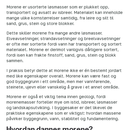
Morene er usorterte løsmasser som er plukket opp,
transportert og avsatt av isbreer. Materialet kan inneholde
mange ulike kornstørrelser samtidig, fra leire og silt til
sand, grus, stein og store blokker.
Dette skiller morene fra mange andre løsmasser.
Elveavsetninger, strandavsetninger og breelvavsetninger
er ofte mer sorterte fordi vann har transportert og sortert
materialet. Morene er derimot vanligvis dårligere sortert,
fordi isen kan frakte finstoff, sand, grus, stein og blokk
sammen.
I praksis betyr dette at morene ikke er én bestemt jordart
med like egenskaper overalt. Morene kan være fast og
god byggegrunn i ett område, men mer vannførende,
steinete, ujevn eller vanskelig å grave i et annet område.
Morene er også et viktig tema innen geologi, fordi
morenemasser forteller mye om istid, isbreer, løsmasser
og landskapsutvikling. I byggesaker er det likevel de
praktiske egenskapene som er viktigst: hvordan massene
påvirker byggegrunn, vann, stabilitet og fundamentering.
Hvordan dannes morene?