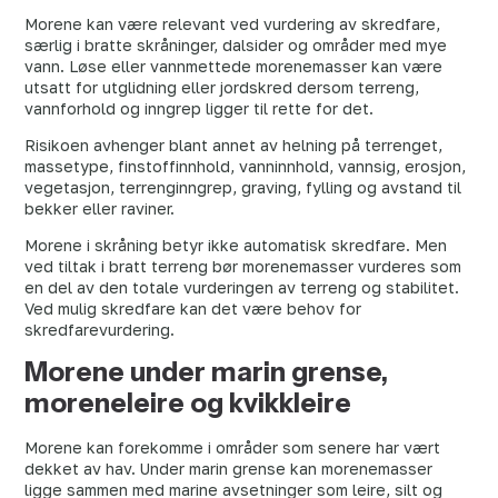
Morene kan være relevant ved vurdering av skredfare,
særlig i bratte skråninger, dalsider og områder med mye
vann. Løse eller vannmettede morenemasser kan være
utsatt for utglidning eller jordskred dersom terreng,
vannforhold og inngrep ligger til rette for det.
Risikoen avhenger blant annet av helning på terrenget,
massetype, finstoffinnhold, vanninnhold, vannsig, erosjon,
vegetasjon, terrenginngrep, graving, fylling og avstand til
bekker eller raviner.
Morene i skråning betyr ikke automatisk skredfare. Men
ved tiltak i bratt terreng bør morenemasser vurderes som
en del av den totale vurderingen av terreng og stabilitet.
Ved mulig skredfare kan det være behov for
skredfarevurdering.
Morene under marin grense,
moreneleire og kvikkleire
Morene kan forekomme i områder som senere har vært
dekket av hav. Under marin grense kan morenemasser
ligge sammen med marine avsetninger som leire, silt og