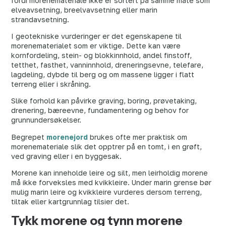
fordi morenemateriale ikke er sortert på samme måte som
elveavsetning, breelvavsetning eller marin
strandavsetning.
I geotekniske vurderinger er det egenskapene til
morenematerialet som er viktige. Dette kan være
kornfordeling, stein- og blokkinnhold, andel finstoff,
tetthet, fasthet, vanninnhold, dreneringsevne, telefare,
lagdeling, dybde til berg og om massene ligger i flatt
terreng eller i skråning.
Slike forhold kan påvirke graving, boring, prøvetaking,
drenering, bæreevne, fundamentering og behov for
grunnundersøkelser.
Begrepet
morenejord
brukes ofte mer praktisk om
morenemateriale slik det opptrer på en tomt, i en grøft,
ved graving eller i en byggesak.
Morene kan inneholde leire og silt, men leirholdig morene
må ikke forveksles med kvikkleire. Under marin grense bør
mulig marin leire og kvikkleire vurderes dersom terreng,
tiltak eller kartgrunnlag tilsier det.
Tykk morene og tynn morene