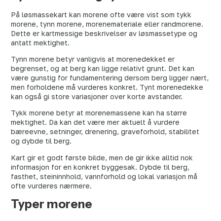
På løsmassekart kan morene ofte være vist som tykk
morene, tynn morene, morenemateriale eller randmorene.
Dette er kartmessige beskrivelser av løsmassetype og
antatt mektighet.
Tynn morene betyr vanligvis at morenedekket er
begrenset, og at berg kan ligge relativt grunt. Det kan
være gunstig for fundamentering dersom berg ligger nært,
men forholdene må vurderes konkret. Tynt morenedekke
kan også gi store variasjoner over korte avstander.
Tykk morene betyr at morenemassene kan ha større
mektighet. Da kan det være mer aktuelt å vurdere
bæreevne, setninger, drenering, graveforhold, stabilitet
og dybde til berg.
Kart gir et godt første bilde, men de gir ikke alltid nok
informasjon for en konkret byggesak. Dybde til berg,
fasthet, steininnhold, vannforhold og lokal variasjon må
ofte vurderes nærmere.
Typer morene