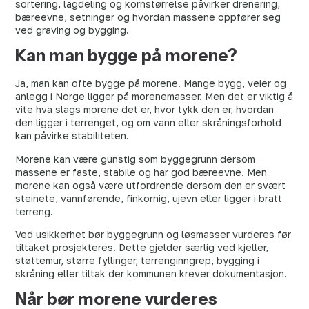
sortering, lagdeling og kornstørrelse påvirker drenering,
bæreevne, setninger og hvordan massene oppfører seg
ved graving og bygging.
Kan man bygge på morene?
Ja, man kan ofte bygge på morene. Mange bygg, veier og
anlegg i Norge ligger på morenemasser. Men det er viktig å
vite hva slags morene det er, hvor tykk den er, hvordan
den ligger i terrenget, og om vann eller skråningsforhold
kan påvirke stabiliteten.
Morene kan være gunstig som byggegrunn dersom
massene er faste, stabile og har god bæreevne. Men
morene kan også være utfordrende dersom den er svært
steinete, vannførende, finkornig, ujevn eller ligger i bratt
terreng.
Ved usikkerhet bør byggegrunn og løsmasser vurderes før
tiltaket prosjekteres. Dette gjelder særlig ved kjeller,
støttemur, større fyllinger, terrenginngrep, bygging i
skråning eller tiltak der kommunen krever dokumentasjon.
Når bør morene vurderes