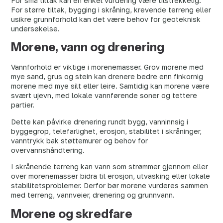
For små tiltak kan en enkel vurdering være tilstrekkelig.
For større tiltak, bygging i skråning, krevende terreng eller
usikre grunnforhold kan det være behov for geoteknisk
undersøkelse.
Morene, vann og drenering
Vannforhold er viktige i morenemasser. Grov morene med
mye sand, grus og stein kan drenere bedre enn finkornig
morene med mye silt eller leire. Samtidig kan morene være
svært ujevn, med lokale vannførende soner og tettere
partier.
Dette kan påvirke drenering rundt bygg, vanninnsig i
byggegrop, telefarlighet, erosjon, stabilitet i skråninger,
vanntrykk bak støttemurer og behov for
overvannshåndtering.
I skrånende terreng kan vann som strømmer gjennom eller
over morenemasser bidra til erosjon, utvasking eller lokale
stabilitetsproblemer. Derfor bør morene vurderes sammen
med terreng, vannveier, drenering og grunnvann.
Morene og skredfare