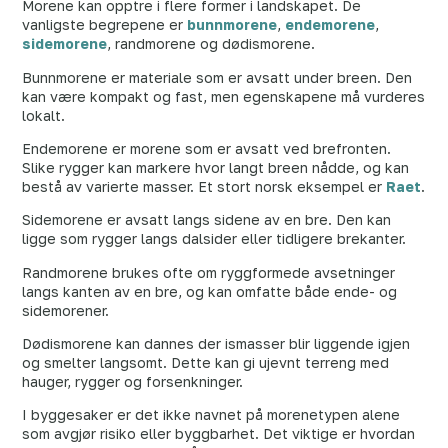
Morene kan opptre i flere former i landskapet. De
vanligste begrepene er
bunnmorene
,
endemorene
,
sidemorene
, randmorene og dødismorene.
Bunnmorene er materiale som er avsatt under breen. Den
kan være kompakt og fast, men egenskapene må vurderes
lokalt.
Endemorene er morene som er avsatt ved brefronten.
Slike rygger kan markere hvor langt breen nådde, og kan
bestå av varierte masser. Et stort norsk eksempel er
Raet
.
Sidemorene er avsatt langs sidene av en bre. Den kan
ligge som rygger langs dalsider eller tidligere brekanter.
Randmorene brukes ofte om ryggformede avsetninger
langs kanten av en bre, og kan omfatte både ende- og
sidemorener.
Dødismorene kan dannes der ismasser blir liggende igjen
og smelter langsomt. Dette kan gi ujevnt terreng med
hauger, rygger og forsenkninger.
I byggesaker er det ikke navnet på morenetypen alene
som avgjør risiko eller byggbarhet. Det viktige er hvordan