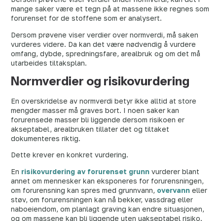
mange saker være et tegn på at massene ikke regnes som
forurenset for de stoffene som er analysert.
Dersom prøvene viser verdier over normverdi, må saken
vurderes videre. Da kan det være nødvendig å vurdere
omfang, dybde, spredningsfare, arealbruk og om det må
utarbeides tiltaksplan.
Normverdier og risikovurdering
En overskridelse av normverdi betyr ikke alltid at store
mengder masser må graves bort. I noen saker kan
forurensede masser bli liggende dersom risikoen er
akseptabel, arealbruken tillater det og tiltaket
dokumenteres riktig.
Dette krever en konkret vurdering.
En
risikovurdering av forurenset grunn
vurderer blant
annet om mennesker kan eksponeres for forurensningen,
om forurensning kan spres med grunnvann,
overvann
eller
støv, om forurensningen kan nå bekker, vassdrag eller
naboeiendom, om planlagt graving kan endre situasjonen,
og om massene kan bli liggende uten uakseptabel risiko.