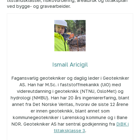
tilstandsklasser, risikovurdering, arealbruk og tiltaksplan
ved bygge- og gravearbeider.
Ismail Aricigil
Fagansvarlig geotekniker og daglig leder i Geotekniker
AS. Han har M.Sc. i faststoffmekanikk (UiO) med
videreutdanning i geoteknikk (NTNU, OsloMet) og
hydrologi (NMBU). Han har 20 års ingeniørerfaring, blant
annet fra Det Norske Veritas, hvorav de siste 12 årene
er innen geoteknikk, blant annet som
kommunegeotekniker i Lørenskog kommune og i Bane
NOR. Geotekniker AS har sentral godkjenning fra
DiBK i
tiltaksklasse 3
.