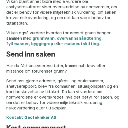
Vi kan blant annet bidra med å vurdere om
analyseresultater viser overskridelse av normverdier, om
det er behov for videre miljøteknisk vurdering, om saken
krever risikovurdering, og om det kan være behov for
tiltaksplan.
Vi kan også vurdere hvordan forurenset grunn henger
sammen med
grunnvann
,
overvannshåndtering
,
fyllmasser
,
byggegrop
eller
masseutskifting
.
Send inn saken
Har du fått analyseresultater, kommunalt krav eller
mistanke om forurenset grunn?
Send oss gjerne adresse, gårds- og bruksnummer,
analyserapport, brev fra kommunen, situasjonsplan og en
kort beskrivelse av tiltaket. Da kan vi vurdere om
normverdiene er overskredet, hva det betyr for saken, og
om det er behov for videre miljøteknisk vurdering,
risikovurdering eller tiltaksplan.
Kontakt Geotekniker AS
Kort oppsummert