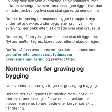
En jordprøve kan vise overskridelse av normverdi, men
risikoen avhenger av hvor forurensningen ligger, hvordan
området brukes, og hva som skal gjøres på eiendommen.
Det har betydning om massene ligger i toppjord, dypt
under tette dekker, under bygg, nær grunnvann, i en
skråning, nær bekk eller i et område som skal graves ut.
Det har også betydning om massene skal bli liggende,
flyttes, mellomlagres, kjøres bort eller brukes om igjen.
Derfor må funn over normverdi vurderes sammen med
grunnforhold
,
løsmasser
,
fyllmasser
,
overvannshåndtering
og planlagt tiltak.
Normverdier før graving og
bygging
Normverdier blir særlig viktige før graving og bygging.
Dersom det skal graves i et område med kjent eller
mistenkt forurensning, må man normalt avklare om
massene er rene, forurensede eller krever særskilt
håndtering.