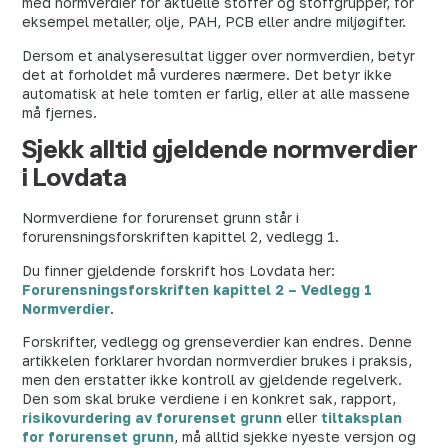
med normverdier for aktuelle stoffer og stoffgrupper, for
eksempel metaller, olje, PAH, PCB eller andre miljøgifter.
Dersom et analyseresultat ligger over normverdien, betyr
det at forholdet må vurderes nærmere. Det betyr ikke
automatisk at hele tomten er farlig, eller at alle massene
må fjernes.
Sjekk alltid gjeldende normverdier
i Lovdata
Normverdiene for forurenset grunn står i
forurensningsforskriften kapittel 2, vedlegg 1.
Du finner gjeldende forskrift hos Lovdata her:
Forurensningsforskriften kapittel 2 – Vedlegg 1
Normverdier
.
Forskrifter, vedlegg og grenseverdier kan endres. Denne
artikkelen forklarer hvordan normverdier brukes i praksis,
men den erstatter ikke kontroll av gjeldende regelverk.
Den som skal bruke verdiene i en konkret sak, rapport,
risikovurdering av forurenset grunn
eller
tiltaksplan
for forurenset grunn
, må alltid sjekke nyeste versjon og