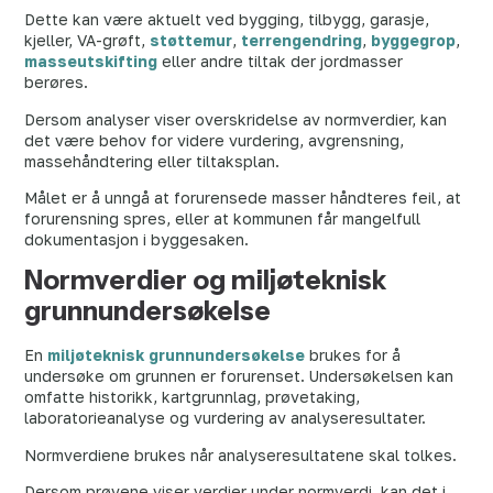
Dette kan være aktuelt ved bygging, tilbygg, garasje,
kjeller, VA-grøft,
støttemur
,
terrengendring
,
byggegrop
,
masseutskifting
eller andre tiltak der jordmasser
berøres.
Dersom analyser viser overskridelse av normverdier, kan
det være behov for videre vurdering, avgrensning,
massehåndtering eller tiltaksplan.
Målet er å unngå at forurensede masser håndteres feil, at
forurensning spres, eller at kommunen får mangelfull
dokumentasjon i byggesaken.
Normverdier og miljøteknisk
grunnundersøkelse
En
miljøteknisk grunnundersøkelse
brukes for å
undersøke om grunnen er forurenset. Undersøkelsen kan
omfatte historikk, kartgrunnlag, prøvetaking,
laboratorieanalyse og vurdering av analyseresultater.
Normverdiene brukes når analyseresultatene skal tolkes.
Dersom prøvene viser verdier under normverdi, kan det i