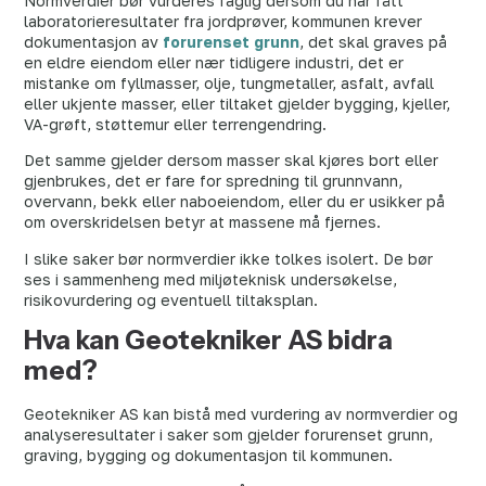
Normverdier bør vurderes faglig dersom du har fått
laboratorieresultater fra jordprøver, kommunen krever
dokumentasjon av
forurenset grunn
, det skal graves på
en eldre eiendom eller nær tidligere industri, det er
mistanke om fyllmasser, olje, tungmetaller, asfalt, avfall
eller ukjente masser, eller tiltaket gjelder bygging, kjeller,
VA-grøft, støttemur eller terrengendring.
Det samme gjelder dersom masser skal kjøres bort eller
gjenbrukes, det er fare for spredning til grunnvann,
overvann, bekk eller naboeiendom, eller du er usikker på
om overskridelsen betyr at massene må fjernes.
I slike saker bør normverdier ikke tolkes isolert. De bør
ses i sammenheng med miljøteknisk undersøkelse,
risikovurdering og eventuell tiltaksplan.
Hva kan Geotekniker AS bidra
med?
Geotekniker AS kan bistå med vurdering av normverdier og
analyseresultater i saker som gjelder forurenset grunn,
graving, bygging og dokumentasjon til kommunen.