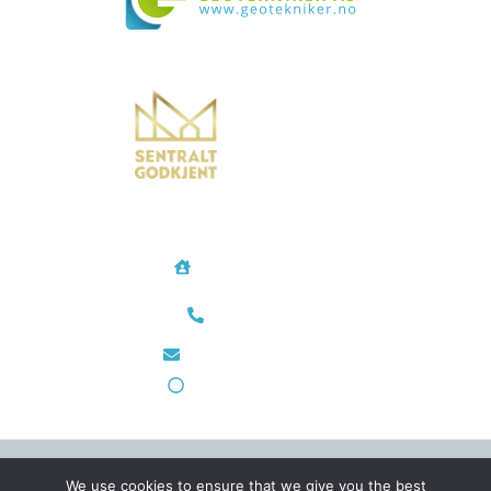
Vi bistår i både små og store prosjekter over hele landet
Geotekniker AS
Rødtvetkroken 14
0956 Oslo
Telefon/Mobil
48 35 28 24
post@geotekniker.no
Org.nr 933 698 343
Utviklet av
Hjemmeside AS
–
Personvern
We use cookies to ensure that we give you the best
© 2026 - Geotekniker AS