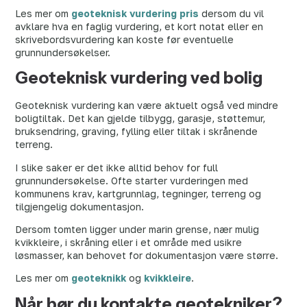
Les mer om
geoteknisk vurdering pris
dersom du vil
avklare hva en faglig vurdering, et kort notat eller en
skrivebordsvurdering kan koste før eventuelle
grunnundersøkelser.
Geoteknisk vurdering ved bolig
Geoteknisk vurdering kan være aktuelt også ved mindre
boligtiltak. Det kan gjelde tilbygg, garasje, støttemur,
bruksendring, graving, fylling eller tiltak i skrånende
terreng.
I slike saker er det ikke alltid behov for full
grunnundersøkelse. Ofte starter vurderingen med
kommunens krav, kartgrunnlag, tegninger, terreng og
tilgjengelig dokumentasjon.
Dersom tomten ligger under marin grense, nær mulig
kvikkleire, i skråning eller i et område med usikre
løsmasser, kan behovet for dokumentasjon være større.
Les mer om
geoteknikk
og
kvikkleire
.
Når bør du kontakte geotekniker?