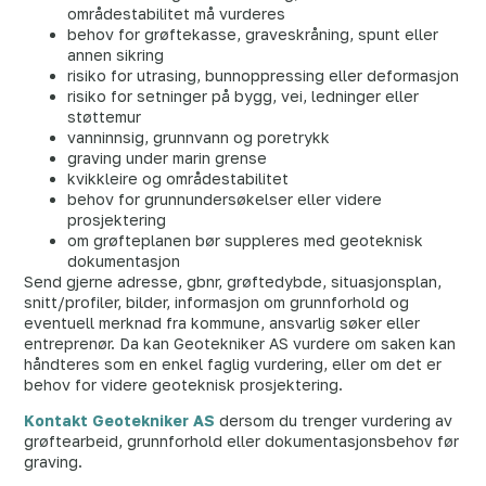
områdestabilitet må vurderes
behov for grøftekasse, graveskråning, spunt eller
annen sikring
risiko for utrasing, bunnoppressing eller deformasjon
risiko for setninger på bygg, vei, ledninger eller
støttemur
vanninnsig, grunnvann og poretrykk
graving under marin grense
kvikkleire og områdestabilitet
behov for grunnundersøkelser eller videre
prosjektering
om grøfteplanen bør suppleres med geoteknisk
dokumentasjon
Send gjerne adresse, gbnr, grøftedybde, situasjonsplan,
snitt/profiler, bilder, informasjon om grunnforhold og
eventuell merknad fra kommune, ansvarlig søker eller
entreprenør. Da kan Geotekniker AS vurdere om saken kan
håndteres som en enkel faglig vurdering, eller om det er
behov for videre geoteknisk prosjektering.
Kontakt Geotekniker AS
dersom du trenger vurdering av
grøftearbeid, grunnforhold eller dokumentasjonsbehov før
graving.