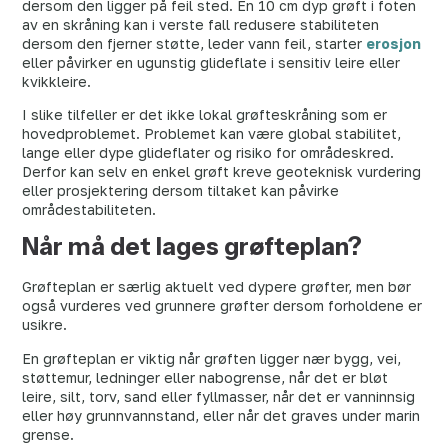
dersom den ligger på feil sted. En 10 cm dyp grøft i foten
av en skråning kan i verste fall redusere stabiliteten
dersom den fjerner støtte, leder vann feil, starter
erosjon
eller påvirker en ugunstig glideflate i sensitiv leire eller
kvikkleire.
I slike tilfeller er det ikke lokal grøfteskråning som er
hovedproblemet. Problemet kan være global stabilitet,
lange eller dype glideflater og risiko for områdeskred.
Derfor kan selv en enkel grøft kreve geoteknisk vurdering
eller prosjektering dersom tiltaket kan påvirke
områdestabiliteten.
Når må det lages grøfteplan?
Grøfteplan er særlig aktuelt ved dypere grøfter, men bør
også vurderes ved grunnere grøfter dersom forholdene er
usikre.
En grøfteplan er viktig når grøften ligger nær bygg, vei,
støttemur, ledninger eller nabogrense, når det er bløt
leire, silt, torv, sand eller fyllmasser, når det er vanninnsig
eller høy grunnvannstand, eller når det graves under marin
grense.