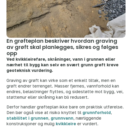
En grøfteplan beskriver hvordan graving
av grøft skal planlegges, sikres og følges
opp
Ved kvikkleirefare, skråninger, vann i grunnen eller
nærhet til bygg kan selv en svært grunn grøft kreve
geoteknisk vurdering.
Graving av grøft kan virke som et enkelt tiltak, men en
grøft endrer terrenget. Masser fjernes, vannforhold kan
endres, belastninger flyttes, og sidestøtte mot bygg, vei,
støttemur eller skråning kan bli redusert.
Derfor handler grøfteplan ikke bare om praktisk utførelse.
Den bør også vise at risiko knyttet til
grunnforhold
,
stabilitet i grunnen
,
grunnvann
, nærliggende
konstruksjoner og mulig
kvikkleire
er vurdert.