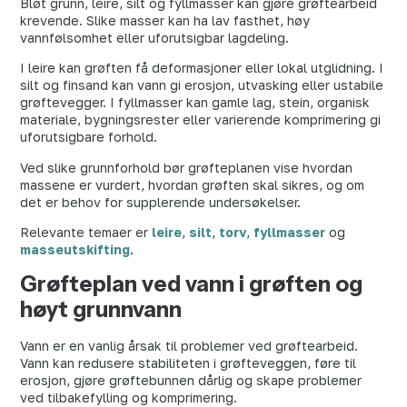
Bløt grunn, leire, silt og fyllmasser kan gjøre grøftearbeid
krevende. Slike masser kan ha lav fasthet, høy
vannfølsomhet eller uforutsigbar lagdeling.
I leire kan grøften få deformasjoner eller lokal utglidning. I
silt og finsand kan vann gi erosjon, utvasking eller ustabile
grøftevegger. I fyllmasser kan gamle lag, stein, organisk
materiale, bygningsrester eller varierende komprimering gi
uforutsigbare forhold.
Ved slike grunnforhold bør grøfteplanen vise hvordan
massene er vurdert, hvordan grøften skal sikres, og om
det er behov for supplerende undersøkelser.
Relevante temaer er
leire
,
silt
,
torv
,
fyllmasser
og
masseutskifting
.
Grøfteplan ved vann i grøften og
høyt grunnvann
Vann er en vanlig årsak til problemer ved grøftearbeid.
Vann kan redusere stabiliteten i grøfteveggen, føre til
erosjon, gjøre grøftebunnen dårlig og skape problemer
ved tilbakefylling og komprimering.