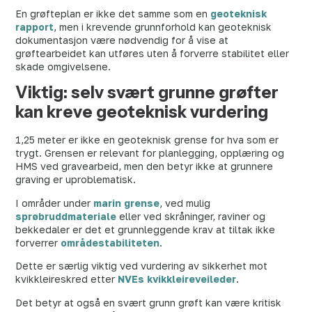
En grøfteplan er ikke det samme som en
geoteknisk
rapport
, men i krevende grunnforhold kan geoteknisk
dokumentasjon være nødvendig for å vise at
grøftearbeidet kan utføres uten å forverre stabilitet eller
skade omgivelsene.
Viktig: selv svært grunne grøfter
kan kreve geoteknisk vurdering
1,25 meter er ikke en geoteknisk grense for hva som er
trygt. Grensen er relevant for planlegging, opplæring og
HMS ved gravearbeid, men den betyr ikke at grunnere
graving er uproblematisk.
I områder under
marin grense
, ved mulig
sprøbruddmateriale
eller ved skråninger, raviner og
bekkedaler er det et grunnleggende krav at tiltak ikke
forverrer
områdestabiliteten
.
Dette er særlig viktig ved vurdering av sikkerhet mot
kvikkleireskred etter
NVEs kvikkleireveileder
.
Det betyr at også en svært grunn grøft kan være kritisk