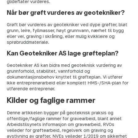
glideflater vurderes.
Når bør grøft vurderes av geotekniker?
Grøft bør vurderes av geotekniker ved dype grøfter, bløt
grunn, leire, fyllmasser, høyt grunnvann, nærhet til bygg
eller vei, graving i skråning, eller mulig kvikkleire og
sprøbruddmateriale.
Kan Geotekniker AS lage grøfteplan?
Geotekniker AS kan bidra med geoteknisk vurdering av
grunnforhold, stabilitet, vannforhold og
dokumentasjonsbehov knyttet til grøfteplan. Vi utfører
ikke entreprenørarbeid eller komplett HMS-/SHA-plan for
utførende entreprenør.
Kilder og faglige rammer
Denne artikkelen bygger på geoteknisk praksis og
offentlige/faglige rammer for gravearbeid, blant annet
Arbeidstilsynets informasjon om gravearbeid, RVOs
veileder for grøftearbeid, regelverk om graving og
avstivning av grøfter, NVEs veileder 1/2019 om sikkerhet