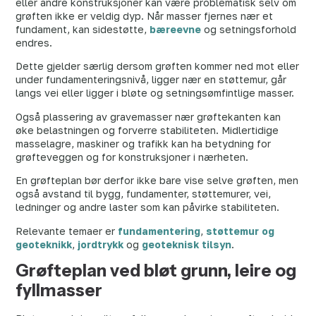
eller andre konstruksjoner kan være problematisk selv om
grøften ikke er veldig dyp. Når masser fjernes nær et
fundament, kan sidestøtte,
bæreevne
og setningsforhold
endres.
Dette gjelder særlig dersom grøften kommer ned mot eller
under fundamenteringsnivå, ligger nær en støttemur, går
langs vei eller ligger i bløte og setningsømfintlige masser.
Også plassering av gravemasser nær grøftekanten kan
øke belastningen og forverre stabiliteten. Midlertidige
masselagre, maskiner og trafikk kan ha betydning for
grøfteveggen og for konstruksjoner i nærheten.
En grøfteplan bør derfor ikke bare vise selve grøften, men
også avstand til bygg, fundamenter, støttemurer, vei,
ledninger og andre laster som kan påvirke stabiliteten.
Relevante temaer er
fundamentering
,
støttemur og
geoteknikk
,
jordtrykk
og
geoteknisk tilsyn
.
Grøfteplan ved bløt grunn, leire og
fyllmasser