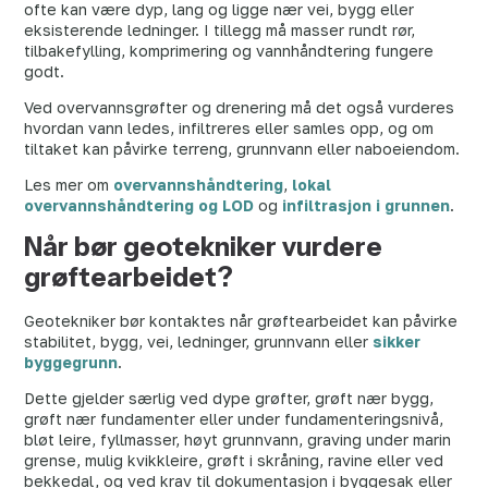
ofte kan være dyp, lang og ligge nær vei, bygg eller
eksisterende ledninger. I tillegg må masser rundt rør,
tilbakefylling, komprimering og vannhåndtering fungere
godt.
Ved overvannsgrøfter og drenering må det også vurderes
hvordan vann ledes, infiltreres eller samles opp, og om
tiltaket kan påvirke terreng, grunnvann eller naboeiendom.
Les mer om
overvannshåndtering
,
lokal
overvannshåndtering og LOD
og
infiltrasjon i grunnen
.
Når bør geotekniker vurdere
grøftearbeidet?
Geotekniker bør kontaktes når grøftearbeidet kan påvirke
stabilitet, bygg, vei, ledninger, grunnvann eller
sikker
byggegrunn
.
Dette gjelder særlig ved dype grøfter, grøft nær bygg,
grøft nær fundamenter eller under fundamenteringsnivå,
bløt leire, fyllmasser, høyt grunnvann, graving under marin
grense, mulig kvikkleire, grøft i skråning, ravine eller ved
bekkedal, og ved krav til dokumentasjon i byggesak eller