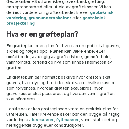
Geotekniker AS utfører ikke gravearbeid, grøfting,
entreprenørarbeid eller utleie av grøftekasser. Vi kan
derimot vurdere om grøftearbeidet krever
geoteknisk
vurdering
,
grunnundersøkelser
eller
geoteknisk
prosjektering
.
Hva er en grøfteplan?
En grøfteplan er en plan for hvordan en grøft skal graves,
sikres og følges opp. Planen kan være enkel eller
omfattende, avhengig av grøftedybde, grunnforhold,
vannforhold, terreng og hva som finnes i nærheten av
grøften.
En grøfteplan bør normalt beskrive hvor grøften skal
graves, hvor dyp og bred den skal være, hvilke masser
som forventes, hvordan grøften skal sikres, hvor
gravemasser skal plasseres, og hvordan vann i grøften
skal håndteres.
I enkle saker kan grøfteplanen være en praktisk plan for
utførelsen. I mer krevende saker bør den bygge på faglig
vurdering av
løsmasser
,
fyllmasser
, vann, stabilitet og
nærliggende bygg eller konstruksjoner.