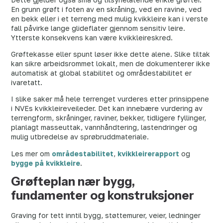
En grunn grøft i foten av en skråning, ved en ravine, ved
en bekk eller i et terreng med mulig kvikkleire kan i verste
fall påvirke lange glideflater gjennom sensitiv leire.
Ytterste konsekvens kan være kvikkleireskred.
Grøftekasse eller spunt løser ikke dette alene. Slike tiltak
kan sikre arbeidsrommet lokalt, men de dokumenterer ikke
automatisk at global stabilitet og områdestabilitet er
ivaretatt.
I slike saker må hele terrenget vurderes etter prinsippene
i NVEs kvikkleireveileder. Det kan innebære vurdering av
terrengform, skråninger, raviner, bekker, tidligere fyllinger,
planlagt masseuttak, vannhåndtering, lastendringer og
mulig utbredelse av sprøbruddmateriale.
Les mer om
områdestabilitet
,
kvikkleirerapport
og
bygge på kvikkleire
.
Grøfteplan nær bygg,
fundamenter og konstruksjoner
Graving for tett inntil bygg, støttemurer, veier, ledninger