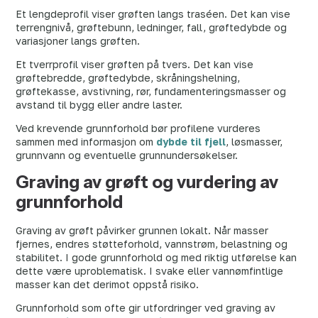
Et lengdeprofil viser grøften langs traséen. Det kan vise
terrengnivå, grøftebunn, ledninger, fall, grøftedybde og
variasjoner langs grøften.
Et tverrprofil viser grøften på tvers. Det kan vise
grøftebredde, grøftedybde, skråningshelning,
grøftekasse, avstivning, rør, fundamenteringsmasser og
avstand til bygg eller andre laster.
Ved krevende grunnforhold bør profilene vurderes
sammen med informasjon om
dybde til fjell
, løsmasser,
grunnvann og eventuelle grunnundersøkelser.
Graving av grøft og vurdering av
grunnforhold
Graving av grøft påvirker grunnen lokalt. Når masser
fjernes, endres støtteforhold, vannstrøm, belastning og
stabilitet. I gode grunnforhold og med riktig utførelse kan
dette være uproblematisk. I svake eller vannømfintlige
masser kan det derimot oppstå risiko.
Grunnforhold som ofte gir utfordringer ved graving av