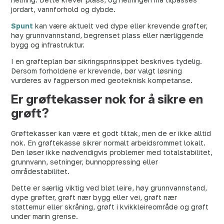
jordart, vannforhold og dybde.
Spunt
kan være aktuelt ved dype eller krevende grøfter,
høy grunnvannstand, begrenset plass eller nærliggende
bygg og infrastruktur.
I en grøfteplan bør sikringsprinsippet beskrives tydelig.
Dersom forholdene er krevende, bør valgt løsning
vurderes av fagperson med geoteknisk kompetanse.
Er grøftekasser nok for å sikre en
grøft?
Grøftekasser kan være et godt tiltak, men de er ikke alltid
nok. En grøftekasse sikrer normalt arbeidsrommet lokalt.
Den løser ikke nødvendigvis problemer med totalstabilitet,
grunnvann, setninger, bunnoppressing eller
områdestabilitet.
Dette er særlig viktig ved bløt leire, høy grunnvannstand,
dype grøfter, grøft nær bygg eller vei, grøft nær
støttemur eller skråning, grøft i kvikkleireområde og grøft
under marin grense.