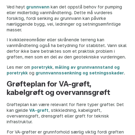
Ved høyt
grunnvann
kan det oppstå behov for pumping
eller midlertidig vannhåndtering. Dette må vurderes
forsiktig, fordi senking av grunnvann kan påvirke
nærliggende bygg, vei, ledninger og setningsømfintlige
masser.
I kvikkleireområder eller skrånende terreng kan
vannhåndtering også ha betydning for stabilitet. Vann skal
derfor ikke bare betraktes som et praktisk problem i
grøften, men som en del av den geotekniske vurderingen.
Les mer om
poretrykk
,
måling av grunnvannstand og
poretrykk
og
grunnvannssenkning og setningsskader
.
Grøfteplan for VA-grøft,
kabelgrøft og overvannsgrøft
Grøfteplan kan være relevant for flere typer grøfter. Det
kan gjelde
VA-grøft
, stikkledning, kabelgrøft,
overvannsgrøft, drensgrøft eller grøft for teknisk
infrastruktur.
For VA-grøfter er grunnforhold særlig viktig fordi grøften