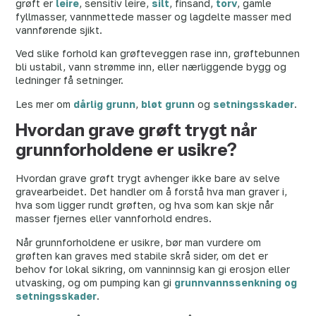
grøft er
leire
, sensitiv leire,
silt
, finsand,
torv
, gamle
fyllmasser, vannmettede masser og lagdelte masser med
vannførende sjikt.
Ved slike forhold kan grøfteveggen rase inn, grøftebunnen
bli ustabil, vann strømme inn, eller nærliggende bygg og
ledninger få setninger.
Les mer om
dårlig grunn
,
bløt grunn
og
setningsskader
.
Hvordan grave grøft trygt når
grunnforholdene er usikre?
Hvordan grave grøft trygt avhenger ikke bare av selve
gravearbeidet. Det handler om å forstå hva man graver i,
hva som ligger rundt grøften, og hva som kan skje når
masser fjernes eller vannforhold endres.
Når grunnforholdene er usikre, bør man vurdere om
grøften kan graves med stabile skrå sider, om det er
behov for lokal sikring, om vanninnsig kan gi erosjon eller
utvasking, og om pumping kan gi
grunnvannssenkning og
setningsskader
.