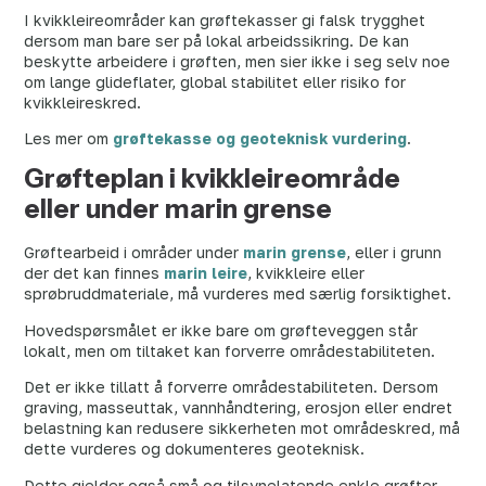
I kvikkleireområder kan grøftekasser gi falsk trygghet
dersom man bare ser på lokal arbeidssikring. De kan
beskytte arbeidere i grøften, men sier ikke i seg selv noe
om lange glideflater, global stabilitet eller risiko for
kvikkleireskred.
Les mer om
grøftekasse og geoteknisk vurdering
.
Grøfteplan i kvikkleireområde
eller under marin grense
Grøftearbeid i områder under
marin grense
, eller i grunn
der det kan finnes
marin leire
, kvikkleire eller
sprøbruddmateriale, må vurderes med særlig forsiktighet.
Hovedspørsmålet er ikke bare om grøfteveggen står
lokalt, men om tiltaket kan forverre områdestabiliteten.
Det er ikke tillatt å forverre områdestabiliteten. Dersom
graving, masseuttak, vannhåndtering, erosjon eller endret
belastning kan redusere sikkerheten mot områdeskred, må
dette vurderes og dokumenteres geoteknisk.
Dette gjelder også små og tilsynelatende enkle grøfter.