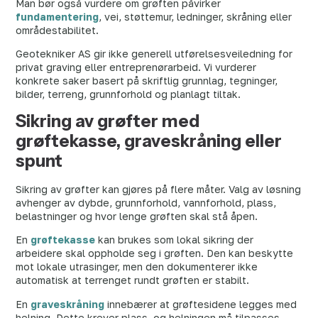
Man bør også vurdere om grøften påvirker
fundamentering
, vei, støttemur, ledninger, skråning eller
områdestabilitet.
Geotekniker AS gir ikke generell utførelsesveiledning for
privat graving eller entreprenørarbeid. Vi vurderer
konkrete saker basert på skriftlig grunnlag, tegninger,
bilder, terreng, grunnforhold og planlagt tiltak.
Sikring av grøfter med
grøftekasse, graveskråning eller
spunt
Sikring av grøfter kan gjøres på flere måter. Valg av løsning
avhenger av dybde, grunnforhold, vannforhold, plass,
belastninger og hvor lenge grøften skal stå åpen.
En
grøftekasse
kan brukes som lokal sikring der
arbeidere skal oppholde seg i grøften. Den kan beskytte
mot lokale utrasinger, men den dokumenterer ikke
automatisk at terrenget rundt grøften er stabilt.
En
graveskråning
innebærer at grøftesidene legges med
helning. Dette krever plass, og helningen må tilpasses