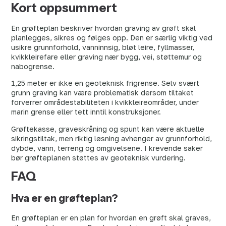
Kort oppsummert
En grøfteplan beskriver hvordan graving av grøft skal
planlegges, sikres og følges opp. Den er særlig viktig ved
usikre grunnforhold, vanninnsig, bløt leire, fyllmasser,
kvikkleirefare eller graving nær bygg, vei, støttemur og
nabogrense.
1,25 meter er ikke en geoteknisk frigrense. Selv svært
grunn graving kan være problematisk dersom tiltaket
forverrer områdestabiliteten i kvikkleireområder, under
marin grense eller tett inntil konstruksjoner.
Grøftekasse, graveskråning og spunt kan være aktuelle
sikringstiltak, men riktig løsning avhenger av grunnforhold,
dybde, vann, terreng og omgivelsene. I krevende saker
bør grøfteplanen støttes av geoteknisk vurdering.
FAQ
Hva er en grøfteplan?
En grøfteplan er en plan for hvordan en grøft skal graves,