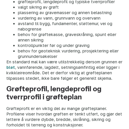
grøfteprofil, lengdeprofil og typiske tverrprofiler
valgt sikring av grøft
plassering av gravemasser og annen belastning
vurdering av vann, grunnvann og overvann
avstand til bygg, fundamenter, støttemur, vei og
nabogrense
behov for grøftekasse, graveskråning, spunt eller
annen sikring
kontrollpunkter før og under graving
behov for geoteknisk vurdering, prosjektering eller
grunnundersøkelser
En standard mal kan være utilstrekkelig dersom grunnen er
bløt
, vannførende, lagdelt, setningsømfintlig eller ligger i
kvikkleireområde. Det er derfor viktig at grøfteplanen
tilpasses stedet, ikke bare følger et generelt skjema.
Grøfteprofil, lengdeprofil og
tverrprofil i grøfteplan
Grøfteprofil er en viktig del av mange grøfteplaner.
Profilene viser hvordan grøften er tenkt utført, og gjør det
lettere å vurdere dybde, bredde, skråning, sikring og
forholdet til terreng og konstruksjoner.