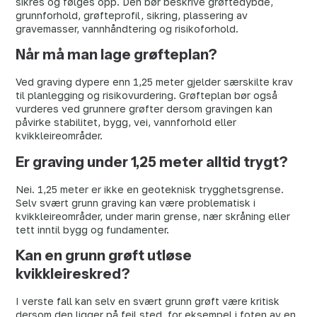
sikres og følges opp. Den bør beskrive grøftedybde,
grunnforhold, grøfteprofil, sikring, plassering av
gravemasser, vannhåndtering og risikoforhold.
Når må man lage grøfteplan?
Ved graving dypere enn 1,25 meter gjelder særskilte krav
til planlegging og risikovurdering. Grøfteplan bør også
vurderes ved grunnere grøfter dersom gravingen kan
påvirke stabilitet, bygg, vei, vannforhold eller
kvikkleireområder.
Er graving under 1,25 meter alltid trygt?
Nei. 1,25 meter er ikke en geoteknisk trygghetsgrense.
Selv svært grunn graving kan være problematisk i
kvikkleireområder, under marin grense, nær skråning eller
tett inntil bygg og fundamenter.
Kan en grunn grøft utløse
kvikkleireskred?
I verste fall kan selv en svært grunn grøft være kritisk
dersom den ligger på feil sted, for eksempel i foten av en