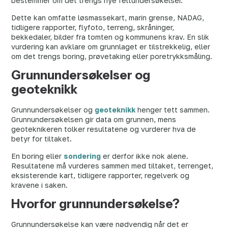
bestemmer om det trengs nye feltundersøkelser.
Dette kan omfatte løsmassekart, marin grense, NADAG,
tidligere rapporter, flyfoto, terreng, skråninger,
bekkedaler, bilder fra tomten og kommunens krav. En slik
vurdering kan avklare om grunnlaget er tilstrekkelig, eller
om det trengs boring, prøvetaking eller poretrykksmåling.
Grunnundersøkelser og
geoteknikk
Grunnundersøkelser og
geoteknikk
henger tett sammen.
Grunnundersøkelsen gir data om grunnen, mens
geoteknikeren tolker resultatene og vurderer hva de
betyr for tiltaket.
En boring eller
sondering
er derfor ikke nok alene.
Resultatene må vurderes sammen med tiltaket, terrenget,
eksisterende kart, tidligere rapporter, regelverk og
kravene i saken.
Hvorfor grunnundersøkelse?
Grunnundersøkelse kan være nødvendig når det er