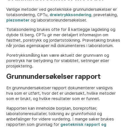
Vanlige metoder ved geotekniske grunnundersøkelser er
totalsondering, CPTu,
dreietrykksondering
, prøvetaking,
piezometer
og laboratorieundersøkelser.
Totalsondering brukes ofte for å kartlegge lagdeling og
dybde til berg. CPTu gir mer detaljert informasjon om
fasthet, poretrykk og jordartstolkning. Prøvetaking brukes
når jordas egenskaper må dokumenteres i laboratorium.
Poretrykksmåling kan være aktuelt der grunnvann og
poretrykk har betydning for stabilitet, setninger eller
prosjektering.
Grunnundersøkelser rapport
En grunnundersøkelser rapport dokumenterer vanligvis
hva som er utført, hvor det er undersøkt, hvilke metoder
som er brukt, og hvilke resultater som er funnet.
Rapporten kan inneholde borplan, boreprofiler,
laboratorieresultater, tolkning av grunnforhold og
anbefalinger for videre vurdering. I mange saker brukes
rapporten som grunnlag for
geoteknisk rapport og