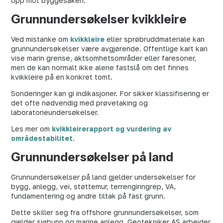
opp mot byggesaken.
Grunnundersøkelser kvikkleire
Ved mistanke om
kvikkleire
eller sprøbruddmateriale kan
grunnundersøkelser være avgjørende. Offentlige kart kan
vise marin grense, aktsomhetsområder eller faresoner,
men de kan normalt ikke alene fastslå om det finnes
kvikkleire på en konkret tomt.
Sonderinger kan gi indikasjoner. For sikker klassifisering er
det ofte nødvendig med prøvetaking og
laboratorieundersøkelser.
Les mer om
kvikkleirerapport og vurdering av
områdestabilitet
.
Grunnundersøkelser på land
Grunnundersøkelser på land gjelder undersøkelser for
bygg, anlegg, vei, støttemur, terrenginngrep, VA,
fundamentering og andre tiltak på fast grunn.
Dette skiller seg fra offshore grunnundersøkelser, som
gjelder sjøbunn og marine anlegg. Geotekniker AS arbeider