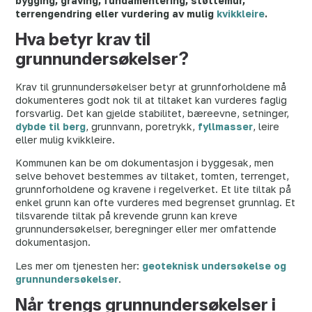
bygging, graving, fundamentering, støttemur,
terrengendring eller vurdering av mulig
kvikkleire
.
Hva betyr krav til
grunnundersøkelser?
Krav til grunnundersøkelser betyr at grunnforholdene må
dokumenteres godt nok til at tiltaket kan vurderes faglig
forsvarlig. Det kan gjelde stabilitet, bæreevne, setninger,
dybde til berg
, grunnvann, poretrykk,
fyllmasser
, leire
eller mulig kvikkleire.
Kommunen kan be om dokumentasjon i byggesak, men
selve behovet bestemmes av tiltaket, tomten, terrenget,
grunnforholdene og kravene i regelverket. Et lite tiltak på
enkel grunn kan ofte vurderes med begrenset grunnlag. Et
tilsvarende tiltak på krevende grunn kan kreve
grunnundersøkelser, beregninger eller mer omfattende
dokumentasjon.
Les mer om tjenesten her:
geoteknisk undersøkelse og
grunnundersøkelser
.
Når trengs grunnundersøkelser i