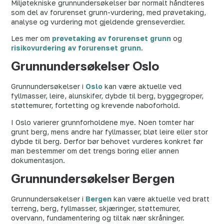
Miljøtekniske grunnundersøkelser bør normalt håndteres
som del av forurenset grunn-vurdering, med prøvetaking,
analyse og vurdering mot gjeldende grenseverdier.
Les mer om
prøvetaking av forurenset grunn
og
risikovurdering av forurenset grunn
.
Grunnundersøkelser Oslo
Grunnundersøkelser i
Oslo
kan være aktuelle ved
fyllmasser, leire, alunskifer, dybde til berg, byggegroper,
støttemurer, fortetting og krevende naboforhold.
I Oslo varierer grunnforholdene mye. Noen tomter har
grunt berg, mens andre har fyllmasser, bløt leire eller stor
dybde til berg. Derfor bør behovet vurderes konkret før
man bestemmer om det trengs boring eller annen
dokumentasjon.
Grunnundersøkelser Bergen
Grunnundersøkelser i
Bergen
kan være aktuelle ved bratt
terreng, berg, fyllmasser, skjæringer, støttemurer,
overvann, fundamentering og tiltak nær skråninger.