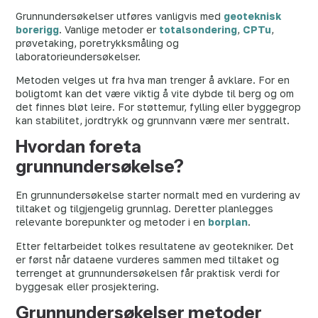
Grunnundersøkelser utføres vanligvis med
geoteknisk
borerigg
. Vanlige metoder er
totalsondering
,
CPTu
,
prøvetaking, poretrykksmåling og
laboratorieundersøkelser.
Metoden velges ut fra hva man trenger å avklare. For en
boligtomt kan det være viktig å vite dybde til berg og om
det finnes bløt leire. For støttemur, fylling eller byggegrop
kan stabilitet, jordtrykk og grunnvann være mer sentralt.
Hvordan foreta
grunnundersøkelse?
En grunnundersøkelse starter normalt med en vurdering av
tiltaket og tilgjengelig grunnlag. Deretter planlegges
relevante borepunkter og metoder i en
borplan
.
Etter feltarbeidet tolkes resultatene av geotekniker. Det
er først når dataene vurderes sammen med tiltaket og
terrenget at grunnundersøkelsen får praktisk verdi for
byggesak eller prosjektering.
Grunnundersøkelser metoder