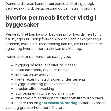
Denne artikkelen handler om permeabilitet i geologi,
geoteknikk, jord, berg, betong og vannstrøm i grunnen.
Hvorfor permeabilitet er viktig i
byggesaker
Permeabilitet kan ha stor betydning for hvordan en tomt
bør bygges ut. Den påvirker hvordan vann beveger seg i
grunnen, hvor effektiv drenering kan bli, om infiltrasjon er
egnet, og hvordan poretrykk kan utvikle seg.
Permeabilitet bør vurderes særlig ved:
bygging på leire, silt eller fyllmasser
tiltak nær bekk, elv eller flomvei
infiltrasjon av overvann
kjeller eller konstruksjoner under terreng
byggegroper og grunnvannssenkning
erosjon eller utvasking
støttemurer, fyllinger og skråninger
mistanke om setningsfare eller stabilitetsproblemer
I slike saker kan en
geoteknisk vurdering
avklare hvordan
vann og grunnforhold bør håndteres.