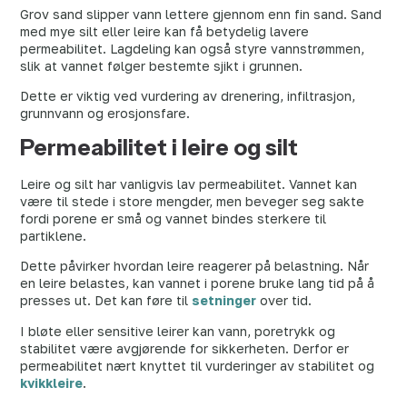
Grov sand slipper vann lettere gjennom enn fin sand. Sand
med mye silt eller leire kan få betydelig lavere
permeabilitet. Lagdeling kan også styre vannstrømmen,
slik at vannet følger bestemte sjikt i grunnen.
Dette er viktig ved vurdering av drenering, infiltrasjon,
grunnvann og erosjonsfare.
Permeabilitet i leire og silt
Leire og silt har vanligvis lav permeabilitet. Vannet kan
være til stede i store mengder, men beveger seg sakte
fordi porene er små og vannet bindes sterkere til
partiklene.
Dette påvirker hvordan leire reagerer på belastning. Når
en leire belastes, kan vannet i porene bruke lang tid på å
presses ut. Det kan føre til
setninger
over tid.
I bløte eller sensitive leirer kan vann, poretrykk og
stabilitet være avgjørende for sikkerheten. Derfor er
permeabilitet nært knyttet til vurderinger av stabilitet og
kvikkleire
.