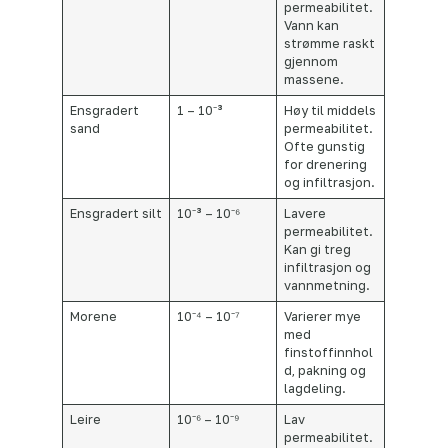
permeabilitet.
Vann kan
strømme raskt
gjennom
massene.
Ensgradert
1 – 10⁻³
Høy til middels
sand
permeabilitet.
Ofte gunstig
for drenering
og infiltrasjon.
Ensgradert silt
10⁻³ – 10⁻⁶
Lavere
permeabilitet.
Kan gi treg
infiltrasjon og
vannmetning.
Morene
10⁻⁴ – 10⁻⁷
Varierer mye
med
finstoffinnhol
d, pakning og
lagdeling.
Leire
10⁻⁶ – 10⁻⁹
Lav
permeabilitet.