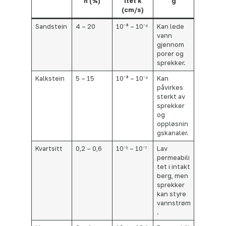
n (%)
itet k
g
(cm/s)
Sandstein
4 – 20
10⁻³ – 10⁻⁴
Kan lede
vann
gjennom
porer og
sprekker.
Kalkstein
5 – 15
10⁻³ – 10⁻⁴
Kan
påvirkes
sterkt av
sprekker
og
oppløsnin
gskanaler.
Kvartsitt
0,2 – 0,6
10⁻⁵ – 10⁻⁷
Lav
permeabili
tet i intakt
berg, men
sprekker
kan styre
vannstrøm
.