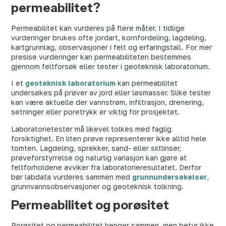
permeabilitet?
Permeabilitet kan vurderes på flere måter. I tidlige
vurderinger brukes ofte jordart, kornfordeling, lagdeling,
kartgrunnlag, observasjoner i felt og erfaringstall. For mer
presise vurderinger kan permeabiliteten bestemmes
gjennom feltforsøk eller tester i geoteknisk laboratorium.
I et
geoteknisk laboratorium
kan permeabilitet
undersøkes på prøver av jord eller løsmasser. Slike tester
kan være aktuelle der vannstrøm, infiltrasjon, drenering,
setninger eller poretrykk er viktig for prosjektet.
Laboratorietester må likevel tolkes med faglig
forsiktighet. En liten prøve representerer ikke alltid hele
tomten. Lagdeling, sprekker, sand- eller siltlinser,
prøveforstyrrelse og naturlig variasjon kan gjøre at
feltforholdene avviker fra laboratorieresultatet. Derfor
bør labdata vurderes sammen med
grunnundersøkelser
,
grunnvannsobservasjoner og geoteknisk tolkning.
Permeabilitet og porøsitet
Porøsitet og permeabilitet henger sammen, men betyr ikke