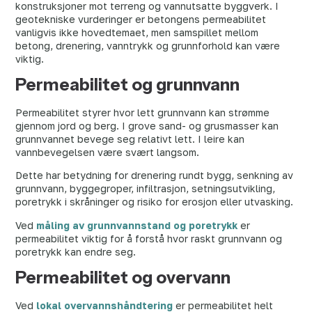
konstruksjoner mot terreng og vannutsatte byggverk. I
geotekniske vurderinger er betongens permeabilitet
vanligvis ikke hovedtemaet, men samspillet mellom
betong, drenering, vanntrykk og grunnforhold kan være
viktig.
Permeabilitet og grunnvann
Permeabilitet styrer hvor lett grunnvann kan strømme
gjennom jord og berg. I grove sand- og grusmasser kan
grunnvannet bevege seg relativt lett. I leire kan
vannbevegelsen være svært langsom.
Dette har betydning for drenering rundt bygg, senkning av
grunnvann, byggegroper, infiltrasjon, setningsutvikling,
poretrykk i skråninger og risiko for erosjon eller utvasking.
Ved
måling av grunnvannstand og poretrykk
er
permeabilitet viktig for å forstå hvor raskt grunnvann og
poretrykk kan endre seg.
Permeabilitet og overvann
Ved
lokal overvannshåndtering
er permeabilitet helt