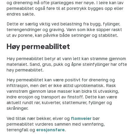
og drenering må ofte planlegges mer nøye. I leire kan lav
permeabilitet også føre til at poretrykk bygges opp eller
endres sakte.
Dette er særlig viktig ved belastning fra bygg, fyllinger,
terrengendringer og graving. Vann som ikke slipper raskt
ut av porene, kan påvirke både setninger og stabilitet.
Høy permeabilitet
Høy permeabilitet betyr at vann lett kan strømme gjennom
materialet. Sand, grus, pukk og åpne steinfyllinger har ofte
høy permeabilitet.
Høy permeabilitet kan være positivt for drenering og
infiltrasjon, men det er ikke alltid uproblematisk. Rask
vannstrøm gjennom løse masser kan bidra til utvasking,
indre erosjon og transport av finstoff. Dette kan være
aktuelt rundt rør, kulverter, støttemurer, fyllinger og
skråninger.
Ved tiltak nær bekker, elver og
flomveier
bør
permeabilitet vurderes sammen med vannføring,
terrengfall og
erosjonsfare
.