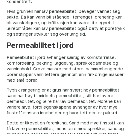
konsentrert.
Hvis grunnen har lav permeabilitet, beveger vannet seg
sakte. Da kan vann bli stående i terrenget, drenering kan
bli vanskeligere, og infiltrasjon kan være lite egnet. I
leireområder kan lav permeabilitet også bety at poretrykk
og setninger utvikler seg over lang tid.
Permeabilitet i jord
Permeabilitet i jord avhenger særlig av kornstørrelse,
kornfordeling, pakning, lagdeling, sprekkedannelse og
vanninnhold. Grove masser med store, sammenhengende
porer slipper vann lettere gjennom enn finkornige masser
med små porer.
Typisk rangering er at grus har svært høy permeabilitet,
sand har høy til middels permeabilitet, silt har lavere
permeabilitet, og leire har lav permeabilitet. Morene kan
variere mye, fordi egenskapene avhenger av hvor mye
finstoff massen inneholder og hvor tett den er pakket.
Dette er likevel en forenkling. Sand med mye finstoff kan
få lavere permeabilitet, mens leire med sprekker, sandlag