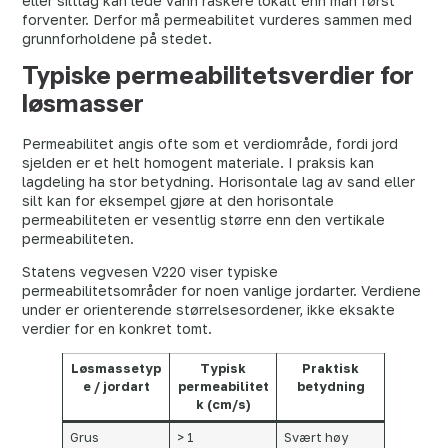
eller siltlag kan lede vann raskere lokalt enn man først
forventer. Derfor må permeabilitet vurderes sammen med
grunnforholdene på stedet.
Typiske permeabilitetsverdier for
løsmasser
Permeabilitet angis ofte som et verdiområde, fordi jord
sjelden er et helt homogent materiale. I praksis kan
lagdeling ha stor betydning. Horisontale lag av sand eller
silt kan for eksempel gjøre at den horisontale
permeabiliteten er vesentlig større enn den vertikale
permeabiliteten.
Statens vegvesen V220 viser typiske
permeabilitetsområder for noen vanlige jordarter. Verdiene
under er orienterende størrelsesordener, ikke eksakte
verdier for en konkret tomt.
Løsmassetyp
Typisk
Praktisk
e / jordart
permeabilitet
betydning
k (cm/s)
Grus
> 1
Svært høy