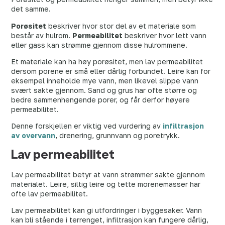
det samme.
Porøsitet
beskriver hvor stor del av et materiale som
består av hulrom.
Permeabilitet
beskriver hvor lett vann
eller gass kan strømme gjennom disse hulrommene.
Et materiale kan ha høy porøsitet, men lav permeabilitet
dersom porene er små eller dårlig forbundet. Leire kan for
eksempel inneholde mye vann, men likevel slippe vann
svært sakte gjennom. Sand og grus har ofte større og
bedre sammenhengende porer, og får derfor høyere
permeabilitet.
Denne forskjellen er viktig ved vurdering av
infiltrasjon
av overvann
, drenering, grunnvann og poretrykk.
Lav permeabilitet
Lav permeabilitet betyr at vann strømmer sakte gjennom
materialet. Leire, siltig leire og tette morenemasser har
ofte lav permeabilitet.
Lav permeabilitet kan gi utfordringer i byggesaker. Vann
kan bli stående i terrenget, infiltrasjon kan fungere dårlig,