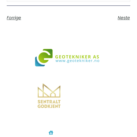
Forrige
Neste
Vi bistår i både små og store prosjekter over hele landet
Geotekniker AS
Rødtvetkroken 14
0956 Oslo