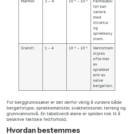
Marmor
2 – 4
10⁻⁴ – 10⁻⁵
Permeabili
tet kan
variere
med
struktur
og
sprekkesy
stem.
Granitt
1 – 4
10⁻⁴ – 10⁻⁵
Vannstrøm
styres
ofte mer
av
sprekker
enn av
selve
bergarten.
For berggrunnssaker er det derfor viktig å vurdere både
bergartstype, sprekkemønster, svakhetssoner, terreng og
grunnvannsnivå. En tabellverdi alene er sjelden nok til å
beskrive faktiske feltforhold.
Hvordan bestemmes