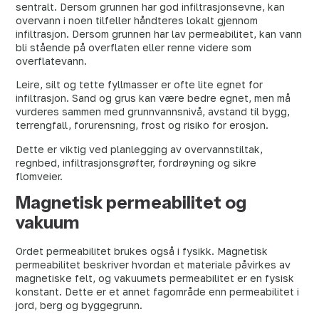
sentralt. Dersom grunnen har god infiltrasjonsevne, kan
overvann i noen tilfeller håndteres lokalt gjennom
infiltrasjon. Dersom grunnen har lav permeabilitet, kan vann
bli stående på overflaten eller renne videre som
overflatevann.
Leire, silt og tette fyllmasser er ofte lite egnet for
infiltrasjon. Sand og grus kan være bedre egnet, men må
vurderes sammen med grunnvannsnivå, avstand til bygg,
terrengfall, forurensning, frost og risiko for erosjon.
Dette er viktig ved planlegging av overvannstiltak,
regnbed, infiltrasjonsgrøfter, fordrøyning og sikre
flomveier.
Magnetisk permeabilitet og
vakuum
Ordet permeabilitet brukes også i fysikk. Magnetisk
permeabilitet beskriver hvordan et materiale påvirkes av
magnetiske felt, og vakuumets permeabilitet er en fysisk
konstant. Dette er et annet fagområde enn permeabilitet i
jord, berg og byggegrunn.