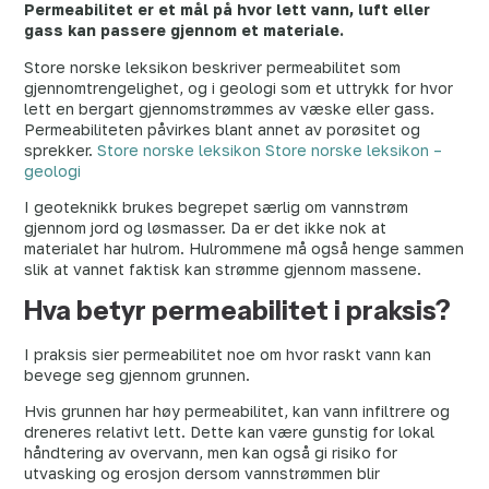
Permeabilitet er et mål på hvor lett vann, luft eller
gass kan passere gjennom et materiale.
Store norske leksikon beskriver permeabilitet som
gjennomtrengelighet, og i geologi som et uttrykk for hvor
lett en bergart gjennomstrømmes av væske eller gass.
Permeabiliteten påvirkes blant annet av porøsitet og
sprekker.
Store norske leksikon
Store norske leksikon –
geologi
I geoteknikk brukes begrepet særlig om vannstrøm
gjennom jord og løsmasser. Da er det ikke nok at
materialet har hulrom. Hulrommene må også henge sammen
slik at vannet faktisk kan strømme gjennom massene.
Hva betyr permeabilitet i praksis?
I praksis sier permeabilitet noe om hvor raskt vann kan
bevege seg gjennom grunnen.
Hvis grunnen har høy permeabilitet, kan vann infiltrere og
dreneres relativt lett. Dette kan være gunstig for lokal
håndtering av overvann, men kan også gi risiko for
utvasking og erosjon dersom vannstrømmen blir