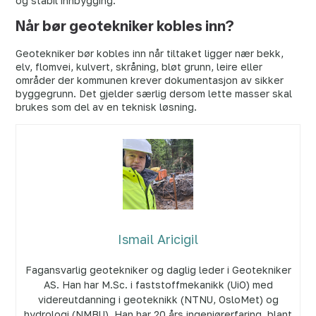
og stabil innbygging.
Når bør geotekniker kobles inn?
Geotekniker bør kobles inn når tiltaket ligger nær bekk,
elv, flomvei, kulvert, skråning, bløt grunn, leire eller
områder der kommunen krever dokumentasjon av sikker
byggegrunn. Det gjelder særlig dersom lette masser skal
brukes som del av en teknisk løsning.
Ismail Aricigil
Fagansvarlig geotekniker og daglig leder i Geotekniker
AS. Han har M.Sc. i faststoffmekanikk (UiO) med
videreutdanning i geoteknikk (NTNU, OsloMet) og
hydrologi (NMBU). Han har 20 års ingeniørerfaring, blant