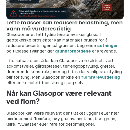
Lette masser kan redusere belastning, men
vann må vurderes riktig
Glasopor er et lett fyllmateriale av skumglass. I
geotekniske prosjekter kan materialet brukes for å
redusere belastningen på grunnen, begrense
setninger
og tilpasse fyllinger der
grunnforholdene
er krevende.
I flomutsatte områder kan Glasopor være aktuelt ved
adkomstveier, gårdsplasser, terrengoppfylling, grøfter,
drenerende konstruksjoner og tiltak der vanlig steinfylling
blir for tung. Men Glasopor er ikke en
flomfarevurdering
eller en komplett flomsikring i seg selv.
Når kan Glasopor være relevant
ved flom?
Glasopor kan være relevant der tiltaket ligger i eller nær
områder med flomfare, høy grunnvannstand, bløt grunn,
leire, fyllmasser eller fare for deformasjoner.