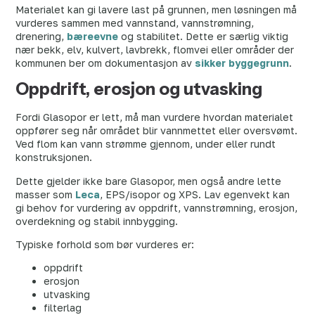
Materialet kan gi lavere last på grunnen, men løsningen må
vurderes sammen med vannstand, vannstrømning,
drenering,
bæreevne
og stabilitet. Dette er særlig viktig
nær bekk, elv, kulvert, lavbrekk, flomvei eller områder der
kommunen ber om dokumentasjon av
sikker byggegrunn
.
Oppdrift, erosjon og utvasking
Fordi Glasopor er lett, må man vurdere hvordan materialet
oppfører seg når området blir vannmettet eller oversvømt.
Ved flom kan vann strømme gjennom, under eller rundt
konstruksjonen.
Dette gjelder ikke bare Glasopor, men også andre lette
masser som
Leca
, EPS/isopor og XPS. Lav egenvekt kan
gi behov for vurdering av oppdrift, vannstrømning, erosjon,
overdekning og stabil innbygging.
Typiske forhold som bør vurderes er:
oppdrift
erosjon
utvasking
filterlag