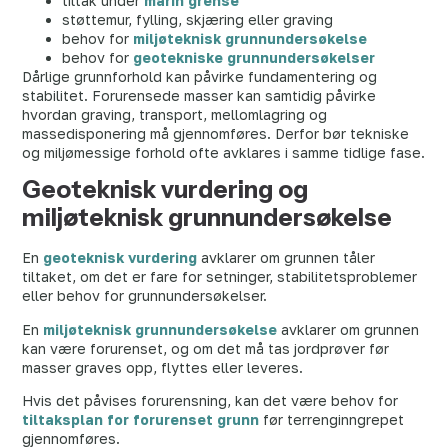
tiltak under
marin grense
støttemur, fylling, skjæring eller graving
behov for
miljøteknisk grunnundersøkelse
behov for
geotekniske grunnundersøkelser
Dårlige grunnforhold kan påvirke fundamentering og
stabilitet. Forurensede masser kan samtidig påvirke
hvordan graving, transport, mellomlagring og
massedisponering må gjennomføres. Derfor bør tekniske
og miljømessige forhold ofte avklares i samme tidlige fase.
Geoteknisk vurdering og
miljøteknisk grunnundersøkelse
En
geoteknisk vurdering
avklarer om grunnen tåler
tiltaket, om det er fare for setninger, stabilitetsproblemer
eller behov for grunnundersøkelser.
En
miljøteknisk grunnundersøkelse
avklarer om grunnen
kan være forurenset, og om det må tas jordprøver før
masser graves opp, flyttes eller leveres.
Hvis det påvises forurensning, kan det være behov for
tiltaksplan for forurenset grunn
før terrenginngrepet
gjennomføres.