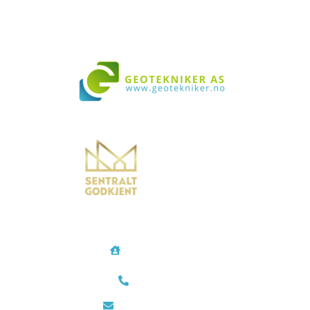
Vi bistår i både små og store prosjekter over hele landet
Geotekniker AS
Rødtvetkroken 14
0956 Oslo
Telefon/Mobil
48 35 28 24
post@geotekniker.no