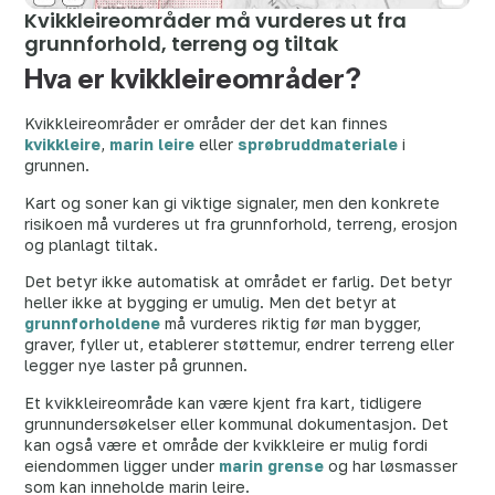
Kvikkleireområder må vurderes ut fra
grunnforhold, terreng og tiltak
Hva er kvikkleireområder?
Kvikkleireområder er områder der det kan finnes
kvikkleire
,
marin leire
eller
sprøbruddmateriale
i
grunnen.
Kart og soner kan gi viktige signaler, men den konkrete
risikoen må vurderes ut fra grunnforhold, terreng, erosjon
og planlagt tiltak.
Det betyr ikke automatisk at området er farlig. Det betyr
heller ikke at bygging er umulig. Men det betyr at
grunnforholdene
må vurderes riktig før man bygger,
graver, fyller ut, etablerer støttemur, endrer terreng eller
legger nye laster på grunnen.
Et kvikkleireområde kan være kjent fra kart, tidligere
grunnundersøkelser eller kommunal dokumentasjon. Det
kan også være et område der kvikkleire er mulig fordi
eiendommen ligger under
marin grense
og har løsmasser
som kan inneholde marin leire.