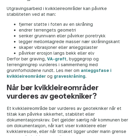
Utgravingsarbeid i kvikkleireområder kan påvirke
stabiliteten ved at man:
fjerner støtte i foten av en skråning
endrer terrengets geometri
senker grunnvann eller påvirker poretrykk
legger mellomlagrede masser nær skråningskant
skaper vibrasjoner eller anleggslaster
påvirker erosjon langs bekk eller elv
Derfor bør graving,
VA-grøft
, byggegrop og
terrenginngrep vurderes i sammenheng med
grunnforholdene rundt. Les mer om
anleggsfase i
kvikkleireområder
og
graveskråning
.
Når bør kvikkleireområder
vurderes av geotekniker?
Et kvikkleireområde bør vurderes av geotekniker når et
tiltak kan påvirke sikkerhet, stabilitet eller
dokumentasjonskrav. Det gjelder særlig når kommunen ber
om dokumentasjon, når kart viser kvikkleire eller
kvikkleiresone, eller når tiltaket ligger under marin grense