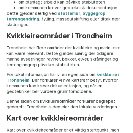
om planlagt arbeid kan påvirke stabiliteten
om kommunen krever geoteknisk dokumentasjon
Dette gjelder særlig ved
støttemur
,
byggegrop
,
terrengendring
, fylling, masseutskifting eller tiltak nær
skråninger.
Kvikkleireområder i Trondheim
Trondheim har flere områder der kvikkleire og marin leire
kan være relevant. Dette gjelder særlig der tidligere
marine avsetninger, raviner, bekker, elver, skråninger og
terrenginngrep påvirker stabiliteten.
For lokal informasjon har vi en egen side om
kvikkleire i
Trondheim
. Der forklarer vi hva karttreff betyr, hvorfor
kommunen kan kreve dokumentasjon, og når en
geotekniker bør vurdere grunnforholdene.
Denne siden om kvikkleireområder forklarer begrepet
generelt. Trondheim-siden eier den lokale vurderingen.
Kart over kvikkleireområder
Kart over kvikkleireområder er et viktig startpunkt, men