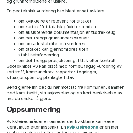
og grunnforholdene er usikre.
En geoteknisk vurdering kan blant annet avklare:
om kvikkleire er relevant for tiltaket
om karttreffet faktisk påvirker tomten
om eksisterende dokumentasjon er tilstrekkelig
om det trengs grunnundersøkelser
om områdestabilitet må vurderes
om tiltaket kan gjennomføres uten
stabilitetsforverring
om det trengs prosjektering, tiltak eller kontroll
Geotekniker AS kan bistå med formell faglig vurdering av
karttreff, kommunekrav, rapporter, tegninger,
situasjonsplan og planlagte tiltak.
Send gjerne inn det du har mottatt fra kommunen, sammen
med kartutsnitt, situasjonsplan og en kort beskrivelse av
hva du ønsker å gjøre.
Oppsummering
Kvikkleireområder er områder der kvikkleire kan være
kjent, mulig eller mistenkt. En
kvikkleiresone
er en mer
konkret registrert eller vurdert sone, mens et