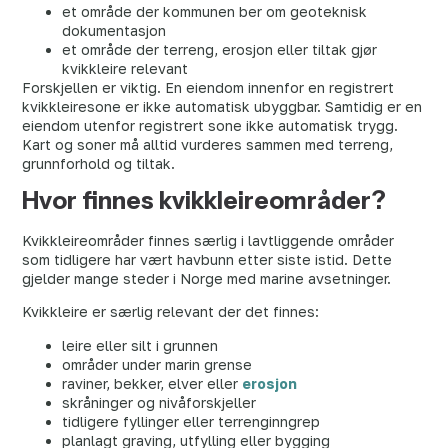
et område der kommunen ber om geoteknisk
dokumentasjon
et område der terreng, erosjon eller tiltak gjør
kvikkleire relevant
Forskjellen er viktig. En eiendom innenfor en registrert
kvikkleiresone er ikke automatisk ubyggbar. Samtidig er en
eiendom utenfor registrert sone ikke automatisk trygg.
Kart og soner må alltid vurderes sammen med terreng,
grunnforhold og tiltak.
Hvor finnes kvikkleireområder?
Kvikkleireområder finnes særlig i lavtliggende områder
som tidligere har vært havbunn etter siste istid. Dette
gjelder mange steder i Norge med marine avsetninger.
Kvikkleire er særlig relevant der det finnes:
leire eller silt i grunnen
områder under marin grense
raviner, bekker, elver eller
erosjon
skråninger og nivåforskjeller
tidligere fyllinger eller terrenginngrep
planlagt graving, utfylling eller bygging