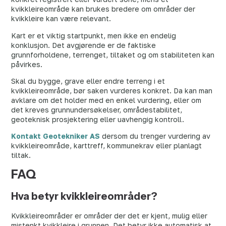
kvikkleireområde kan brukes bredere om områder der
kvikkleire kan være relevant.
Kart er et viktig startpunkt, men ikke en endelig
konklusjon. Det avgjørende er de faktiske
grunnforholdene, terrenget, tiltaket og om stabiliteten kan
påvirkes.
Skal du bygge, grave eller endre terreng i et
kvikkleireområde, bør saken vurderes konkret. Da kan man
avklare om det holder med en enkel vurdering, eller om
det kreves grunnundersøkelser, områdestabilitet,
geoteknisk prosjektering eller uavhengig kontroll.
Kontakt Geotekniker AS
dersom du trenger vurdering av
kvikkleireområde, karttreff, kommunekrav eller planlagt
tiltak.
FAQ
Hva betyr kvikkleireområder?
Kvikkleireområder er områder der det er kjent, mulig eller
mistenkt kvikkleire i grunnen. Det betyr ikke automatisk at