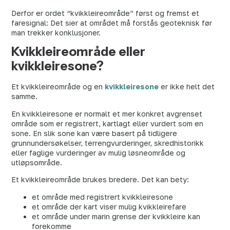
Derfor er ordet “kvikkleireområde” først og fremst et
faresignal: Det sier at området må forstås geoteknisk før
man trekker konklusjoner.
Kvikkleireområde eller
kvikkleiresone?
Et kvikkleireområde og en
kvikkleiresone
er ikke helt det
samme.
En kvikkleiresone er normalt et mer konkret avgrenset
område som er registrert, kartlagt eller vurdert som en
sone. En slik sone kan være basert på tidligere
grunnundersøkelser, terrengvurderinger, skredhistorikk
eller faglige vurderinger av mulig løsneområde og
utløpsområde.
Et kvikkleireområde brukes bredere. Det kan bety:
et område med registrert kvikkleiresone
et område der kart viser mulig kvikkleirefare
et område under marin grense der kvikkleire kan
forekomme