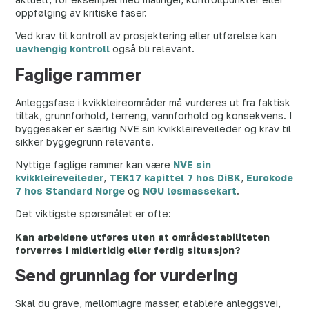
oppfølging av kritiske faser.
Ved krav til kontroll av prosjektering eller utførelse kan
uavhengig kontroll
også bli relevant.
Faglige rammer
Anleggsfase i kvikkleireområder må vurderes ut fra faktisk
tiltak, grunnforhold, terreng, vannforhold og konsekvens. I
byggesaker er særlig NVE sin kvikkleireveileder og krav til
sikker byggegrunn relevante.
Nyttige faglige rammer kan være
NVE sin
kvikkleireveileder
,
TEK17 kapittel 7 hos DiBK
,
Eurokode
7 hos Standard Norge
og
NGU løsmassekart
.
Det viktigste spørsmålet er ofte:
Kan arbeidene utføres uten at områdestabiliteten
forverres i midlertidig eller ferdig situasjon?
Send grunnlag for vurdering
Skal du grave, mellomlagre masser, etablere anleggsvei,