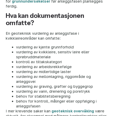
for
grunnundersøkelser
før anleggsfasen planlegges
ferdig.
Hva kan dokumentasjonen
omfatte?
En geoteknisk vurdering av anleggsfase i
kvikkleireområder kan omfatte:
vurdering av kjente grunnforhold
vurdering av kvikkleire, sensitiv leire eller
sprøbruddmateriale
kontroll av tiltakskategori
vurdering av arbeidsrekkefølge
vurdering av midlertidige laster
vurdering av mellomlagring, riggområde og
anleggsvei
vurdering av graving, grøfter og byggegrop
vurdering av vann, drenering og poretrykk
behov for stabilitetsberegning
behov for kontroll, målinger eller oppfølging i
anleggsfasen
I mer krevende saker kan
geoteknisk overvåking
være
aktuelt, for eksempel med målinger, kontrollpunkter eller