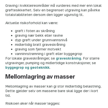
Graving i kvikkleireområder må vurderes med mer enn lokal
grøftesikkerhet. Selv en begrenset utgraving kan påvirke
totalstabiliteten dersom den ligger ugunstig til.
Aktuelle risikoforhold kan være:
grøft i foten av skråning
graving nær bekk eller ravine
dyp grøft under grunnvannsnivå
midlertidig bratt graveskråning
graving som fjerner motvekt
vanninnstrømning i grøft eller byggegrop
For lokale graveskråninger, se
graveskråning
. For større
utgravinger, pumping og midlertidige konstruksjoner, se
byggegrop og geoteknikk
.
Mellomlagring av masser
Mellomlagring av masser kan gi stor midlertidig belastning.
Dette gjelder selv om massene bare skal ligge der i kort
tid.
Risikoen øker når masser legges: