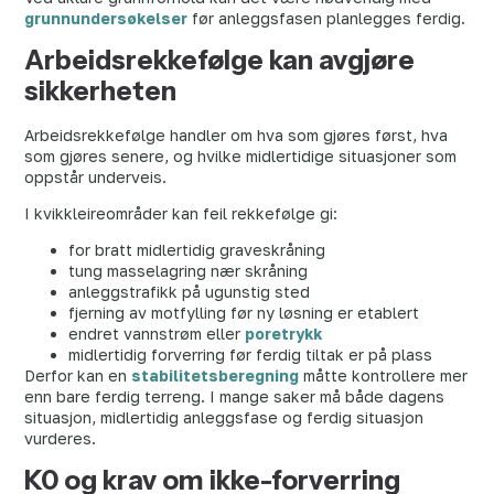
grunnundersøkelser
før anleggsfasen planlegges ferdig.
Arbeidsrekkefølge kan avgjøre
sikkerheten
Arbeidsrekkefølge handler om hva som gjøres først, hva
som gjøres senere, og hvilke midlertidige situasjoner som
oppstår underveis.
I kvikkleireområder kan feil rekkefølge gi:
for bratt midlertidig graveskråning
tung masselagring nær skråning
anleggstrafikk på ugunstig sted
fjerning av motfylling før ny løsning er etablert
endret vannstrøm eller
poretrykk
midlertidig forverring før ferdig tiltak er på plass
Derfor kan en
stabilitetsberegning
måtte kontrollere mer
enn bare ferdig terreng. I mange saker må både dagens
situasjon, midlertidig anleggsfase og ferdig situasjon
vurderes.
K0 og krav om ikke-forverring