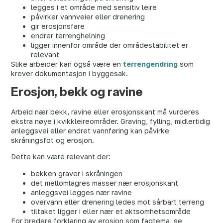
legges i et område med sensitiv leire
påvirker vannveier eller drenering
gir erosjonsfare
endrer terrenghelning
ligger innenfor område der områdestabilitet er
relevant
Slike arbeider kan også være en
terrengendring
som
krever dokumentasjon i byggesak.
Erosjon, bekk og ravine
Arbeid nær bekk, ravine eller erosjonskant må vurderes
ekstra nøye i kvikkleireområder. Graving, fylling, midlertidig
anleggsvei eller endret vannføring kan påvirke
skråningsfot og erosjon.
Dette kan være relevant der:
bekken graver i skråningen
det mellomlagres masser nær erosjonskant
anleggsvei legges nær ravine
overvann eller drenering ledes mot sårbart terreng
tiltaket ligger i eller nær et aktsomhetsområde
For bredere forklaring av erosjon som fagtema, se