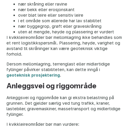
nær skråning eller ravine
nær bekk eller erosjonskant
over bløt leire eller sensitiv leire
i et område som allerede har lav stabilitet
nær byggegrop, grøft eller graveskråning
uten at mengde, høyde og plassering er vurdert
I kvikkleireområder bør mellomlagring ikke behandles som
et rent logistikkspørsmål. Plassering, høyde, varighet og
avstand til skråninger kan være geoteknisk viktige
forhold.
Dersom mellomlagring, terrenglast eller midlertidige
fyllinger påvirker stabiliteten, kan dette inngå i
geoteknisk prosjektering
.
Anleggsvei og riggområde
Anleggsvei og riggområde kan gi ekstra belastning på
grunnen. Det gjelder særlig ved tung trafikk, kraner,
lastebiler, gravemaskiner, massetransport og midlertidige
fyllinger.
I kvikkleireområder bør man vurdere: