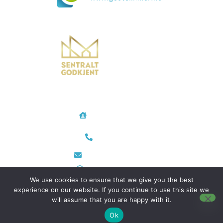
Vi bistår i både små og store prosjekter over hele landet
Geotekniker AS
Rødtvetkroken 14
0956 Oslo
Telefon/Mobil
48 35 28 24
post@geotekniker.no
Org.nr 933 698 343
We use cookies to ensure that we give you the best
experience on our website. If you continue to use this site we
will assume that you are happy with it.
Utviklet av
Hjemmeside AS
–
Personvern
Ok
© 2026 - Geotekniker AS