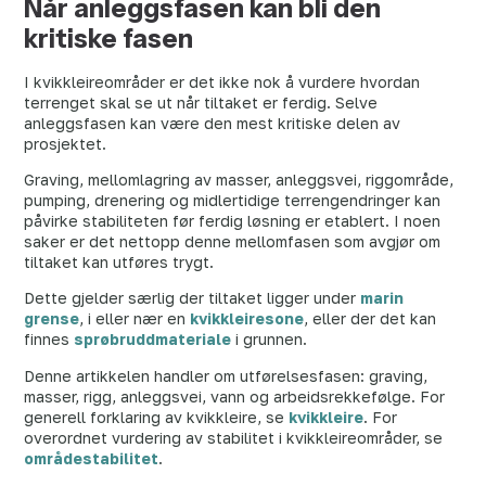
Når anleggsfasen kan bli den
kritiske fasen
I kvikkleireområder er det ikke nok å vurdere hvordan
terrenget skal se ut når tiltaket er ferdig. Selve
anleggsfasen kan være den mest kritiske delen av
prosjektet.
Graving, mellomlagring av masser, anleggsvei, riggområde,
pumping, drenering og midlertidige terrengendringer kan
påvirke stabiliteten før ferdig løsning er etablert. I noen
saker er det nettopp denne mellomfasen som avgjør om
tiltaket kan utføres trygt.
Dette gjelder særlig der tiltaket ligger under
marin
grense
, i eller nær en
kvikkleiresone
, eller der det kan
finnes
sprøbruddmateriale
i grunnen.
Denne artikkelen handler om utførelsesfasen: graving,
masser, rigg, anleggsvei, vann og arbeidsrekkefølge. For
generell forklaring av kvikkleire, se
kvikkleire
. For
overordnet vurdering av stabilitet i kvikkleireområder, se
områdestabilitet
.