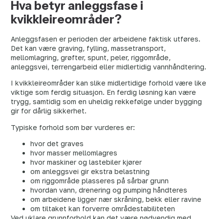
Hva betyr anleggsfase i
kvikkleireområder?
Anleggsfasen er perioden der arbeidene faktisk utføres.
Det kan være graving, fylling, massetransport,
mellomlagring, grøfter, spunt, peler, riggområde,
anleggsvei, terrengarbeid eller midlertidig vannhåndtering.
I kvikkleireområder kan slike midlertidige forhold være like
viktige som ferdig situasjon. En ferdig løsning kan være
trygg, samtidig som en uheldig rekkefølge under bygging
gir for dårlig sikkerhet.
Typiske forhold som bør vurderes er:
hvor det graves
hvor masser mellomlagres
hvor maskiner og lastebiler kjører
om anleggsvei gir ekstra belastning
om riggområde plasseres på sårbar grunn
hvordan vann, drenering og pumping håndteres
om arbeidene ligger nær skråning, bekk eller ravine
om tiltaket kan forverre områdestabiliteten
Ved uklare grunnforhold kan det være nødvendig med