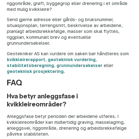
riggområde, grøft, byggegrop eller drenering i et område
med mulig kvikkleire?
Send gjerne adresse eller gårds- og bruksnummer,
situasjonsplan, terrengsnitt, beskrivelse av arbeidene,
planlagt arbeidsrekkefølge, masser som skal flyttes,
riggplan, kommunalt brev og eventuelle
grunnundersøkelser.
Geotekniker AS kan vurdere om saken bør håndteres som
kvikkleirerapport
,
geoteknisk vurdering
,
stabilitetsberegning
,
grunnundersøkelser
eller
geoteknisk prosjektering
.
FAQ
Hva betyr anleggsfase i
kvikkleireområder?
Anleggsfase betyr perioden der arbeidene utføres. I
kvikkleireområder kan midlertidig graving, masselagring,
anleggsvei, riggområde, drenering og arbeidsrekkefølge
påvirke stabiliteten.