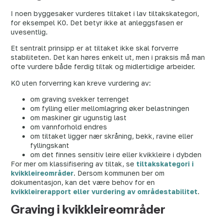
I noen byggesaker vurderes tiltaket i lav tiltakskategori,
for eksempel K0. Det betyr ikke at anleggsfasen er
uvesentlig.
Et sentralt prinsipp er at tiltaket ikke skal forverre
stabiliteten. Det kan høres enkelt ut, men i praksis må man
ofte vurdere både ferdig tiltak og midlertidige arbeider.
K0 uten forverring kan kreve vurdering av:
om graving svekker terrenget
om fylling eller mellomlagring øker belastningen
om maskiner gir ugunstig last
om vannforhold endres
om tiltaket ligger nær skråning, bekk, ravine eller
fyllingskant
om det finnes sensitiv leire eller kvikkleire i dybden
For mer om klassifisering av tiltak, se
tiltakskategori i
kvikkleireområder
. Dersom kommunen ber om
dokumentasjon, kan det være behov for en
kvikkleirerapport eller vurdering av områdestabilitet
.
Graving i kvikkleireområder