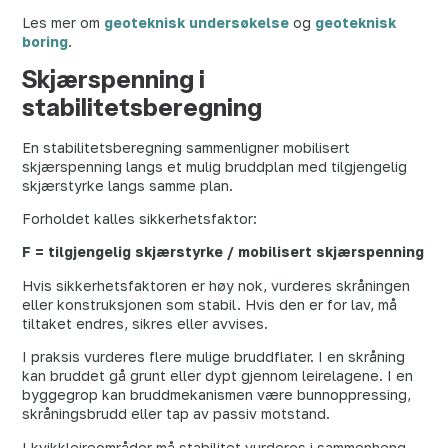
Les mer om
geoteknisk undersøkelse
og
geoteknisk
boring
.
Skjærspenning i
stabilitetsberegning
En stabilitetsberegning sammenligner mobilisert
skjærspenning langs et mulig bruddplan med tilgjengelig
skjærstyrke langs samme plan.
Forholdet kalles sikkerhetsfaktor:
F = tilgjengelig skjærstyrke / mobilisert skjærspenning
Hvis sikkerhetsfaktoren er høy nok, vurderes skråningen
eller konstruksjonen som stabil. Hvis den er for lav, må
tiltaket endres, sikres eller avvises.
I praksis vurderes flere mulige bruddflater. I en skråning
kan bruddet gå grunt eller dypt gjennom leirelagene. I en
byggegrop kan bruddmekanismen være bunnoppressing,
skråningsbrudd eller tap av passiv motstand.
I kvikkleireområder må stabilitet vurderes i sammenheng