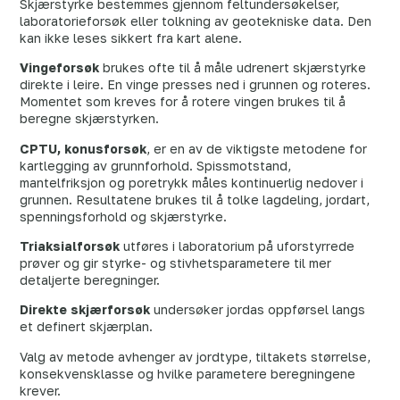
Skjærstyrke bestemmes gjennom feltundersøkelser,
laboratorieforsøk eller tolkning av geotekniske data. Den
kan ikke leses sikkert fra kart alene.
Vingeforsøk
brukes ofte til å måle udrenert skjærstyrke
direkte i leire. En vinge presses ned i grunnen og roteres.
Momentet som kreves for å rotere vingen brukes til å
beregne skjærstyrken.
CPTU, konusforsøk
, er en av de viktigste metodene for
kartlegging av grunnforhold. Spissmotstand,
mantelfriksjon og poretrykk måles kontinuerlig nedover i
grunnen. Resultatene brukes til å tolke lagdeling, jordart,
spenningsforhold og skjærstyrke.
Triaksialforsøk
utføres i laboratorium på uforstyrrede
prøver og gir styrke- og stivhetsparametere til mer
detaljerte beregninger.
Direkte skjærforsøk
undersøker jordas oppførsel langs
et definert skjærplan.
Valg av metode avhenger av jordtype, tiltakets størrelse,
konsekvensklasse og hvilke parametere beregningene
krever.