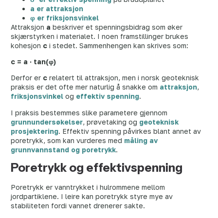
a er attraksjon
φ er friksjonsvinkel
Attraksjon
a
beskriver et spenningsbidrag som øker
skjærstyrken i materialet. I noen framstillinger brukes
kohesjon
c
i stedet. Sammenhengen kan skrives som:
c = a · tan(φ)
Derfor er
c
relatert til attraksjon, men i norsk geoteknisk
praksis er det ofte mer naturlig å snakke om
attraksjon
,
friksjonsvinkel
og
effektiv spenning
.
I praksis bestemmes slike parametere gjennom
grunnundersøkelser
, prøvetaking og
geoteknisk
prosjektering
. Effektiv spenning påvirkes blant annet av
poretrykk, som kan vurderes med
måling av
grunnvannstand og poretrykk
.
Poretrykk og effektivspenning
Poretrykk er vanntrykket i hulrommene mellom
jordpartiklene. I leire kan poretrykk styre mye av
stabiliteten fordi vannet drenerer sakte.