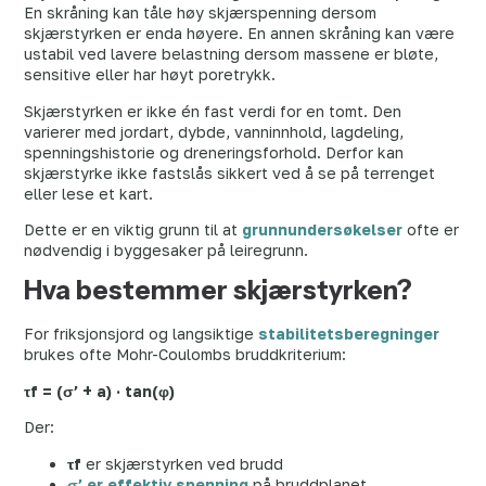
En skråning kan tåle høy skjærspenning dersom
skjærstyrken er enda høyere. En annen skråning kan være
ustabil ved lavere belastning dersom massene er bløte,
sensitive eller har høyt poretrykk.
Skjærstyrken er ikke én fast verdi for en tomt. Den
varierer med jordart, dybde, vanninnhold, lagdeling,
spenningshistorie og dreneringsforhold. Derfor kan
skjærstyrke ikke fastslås sikkert ved å se på terrenget
eller lese et kart.
Dette er en viktig grunn til at
grunnundersøkelser
ofte er
nødvendig i byggesaker på leiregrunn.
Hva bestemmer skjærstyrken?
For friksjonsjord og langsiktige
stabilitetsberegninger
brukes ofte Mohr-Coulombs bruddkriterium:
τf = (σ’ + a) · tan(φ)
Der:
τf
er skjærstyrken ved brudd
σ’ er effektiv spenning
på bruddplanet