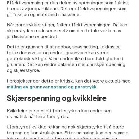
Effektivspenning er den delen av spenningen som faktisk
bæres av jordpartiklene. Det er effektivspenningen som
gir friksjon og motstand i massene.
Når poretrykket stiger, faller effektivspenningen. Da kan
skjærstyrken reduseres selv om den totale vekten av
jordmassene er uendret.
Dette er grunnen til at nedbør, snøsmelting, lekkasjer,
tette drensveier og endret grunnvann kan være
geoteknisk viktige. Vann endrer ikke bare fuktigheten i
grunnen. Det kan endre balansen mellom skjærspenning
og skjærstyrke.
I prosjekter der dette er kritisk, kan det være aktuelt med
måling av grunnvannstand og poretrykk
.
Skjærspenning og kvikkleire
Kvikkleire er spesielt fordi styrken kan endre seg
dramatisk når leira forstyrres.
Uforstyrret kvikkleire kan ha nok skjærstyrke til å bære
terreng og konstruksjoner. Etter omrøring kan den samme
leira miste nesten all styrke og oppføre seg som en