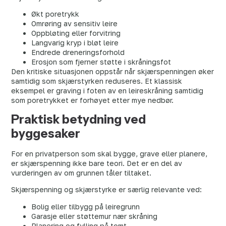
Økt poretrykk
Omrøring av sensitiv leire
Oppbløting eller forvitring
Langvarig kryp i bløt leire
Endrede dreneringsforhold
Erosjon som fjerner støtte i skråningsfot
Den kritiske situasjonen oppstår når skjærspenningen øker
samtidig som skjærstyrken reduseres. Et klassisk
eksempel er graving i foten av en leireskråning samtidig
som poretrykket er forhøyet etter mye nedbør.
Praktisk betydning ved
byggesaker
For en privatperson som skal bygge, grave eller planere,
er skjærspenning ikke bare teori. Det er en del av
vurderingen av om grunnen tåler tiltaket.
Skjærspenning og skjærstyrke er særlig relevante ved:
Bolig eller tilbygg på leiregrunn
Garasje eller støttemur nær skråning
Planering og fylling på tomt