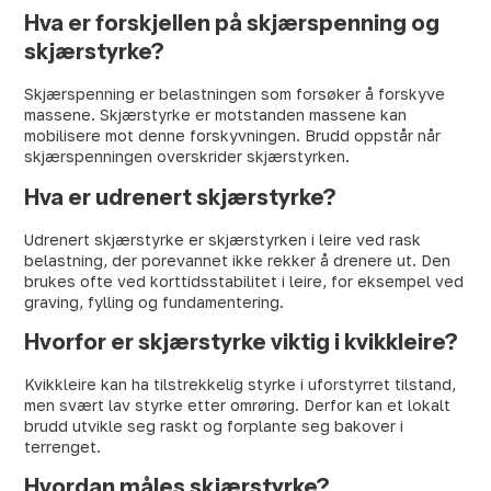
Hva er forskjellen på skjærspenning og
skjærstyrke?
Skjærspenning er belastningen som forsøker å forskyve
massene. Skjærstyrke er motstanden massene kan
mobilisere mot denne forskyvningen. Brudd oppstår når
skjærspenningen overskrider skjærstyrken.
Hva er udrenert skjærstyrke?
Udrenert skjærstyrke er skjærstyrken i leire ved rask
belastning, der porevannet ikke rekker å drenere ut. Den
brukes ofte ved korttidsstabilitet i leire, for eksempel ved
graving, fylling og fundamentering.
Hvorfor er skjærstyrke viktig i kvikkleire?
Kvikkleire kan ha tilstrekkelig styrke i uforstyrret tilstand,
men svært lav styrke etter omrøring. Derfor kan et lokalt
brudd utvikle seg raskt og forplante seg bakover i
terrenget.
Hvordan måles skjærstyrke?