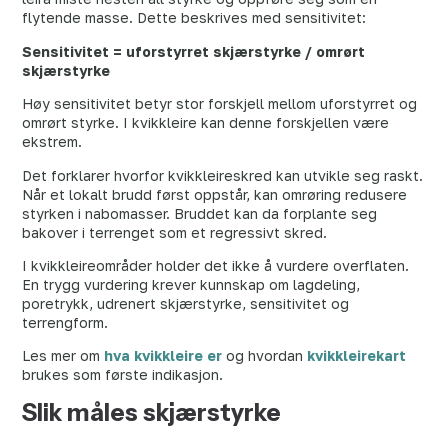
flytende masse. Dette beskrives med sensitivitet:
Sensitivitet = uforstyrret skjærstyrke / omrørt
skjærstyrke
Høy sensitivitet betyr stor forskjell mellom uforstyrret og
omrørt styrke. I kvikkleire kan denne forskjellen være
ekstrem.
Det forklarer hvorfor kvikkleireskred kan utvikle seg raskt.
Når et lokalt brudd først oppstår, kan omrøring redusere
styrken i nabomasser. Bruddet kan da forplante seg
bakover i terrenget som et regressivt skred.
I kvikkleireområder holder det ikke å vurdere overflaten.
En trygg vurdering krever kunnskap om lagdeling,
poretrykk, udrenert skjærstyrke, sensitivitet og
terrengform.
Les mer om
hva kvikkleire er
og hvordan
kvikkleirekart
brukes som første indikasjon.
Slik måles skjærstyrke