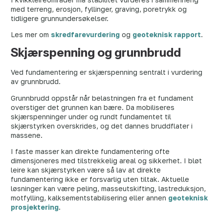
med terreng, erosjon, fyllinger, graving, poretrykk og
tidligere grunnundersøkelser.
Les mer om
skredfarevurdering
og
geoteknisk rapport
.
Skjærspenning og grunnbrudd
Ved fundamentering er skjærspenning sentralt i vurdering
av grunnbrudd.
Grunnbrudd oppstår når belastningen fra et fundament
overstiger det grunnen kan bære. Da mobiliseres
skjærspenninger under og rundt fundamentet til
skjærstyrken overskrides, og det dannes bruddflater i
massene.
I faste masser kan direkte fundamentering ofte
dimensjoneres med tilstrekkelig areal og sikkerhet. I bløt
leire kan skjærstyrken være så lav at direkte
fundamentering ikke er forsvarlig uten tiltak. Aktuelle
løsninger kan være peling, masseutskifting, lastreduksjon,
motfylling, kalksementstabilisering eller annen
geoteknisk
prosjektering
.