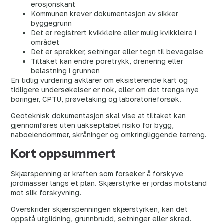
erosjonskant
Kommunen krever dokumentasjon av sikker
byggegrunn
Det er registrert kvikkleire eller mulig kvikkleire i
området
Det er sprekker, setninger eller tegn til bevegelse
Tiltaket kan endre poretrykk, drenering eller
belastning i grunnen
En tidlig vurdering avklarer om eksisterende kart og
tidligere undersøkelser er nok, eller om det trengs nye
boringer, CPTU, prøvetaking og laboratorieforsøk.
Geoteknisk dokumentasjon skal vise at tiltaket kan
gjennomføres uten uakseptabel risiko for bygg,
naboeiendommer, skråninger og omkringliggende terreng.
Kort oppsummert
Skjærspenning er kraften som forsøker å forskyve
jordmasser langs et plan. Skjærstyrke er jordas motstand
mot slik forskyvning.
Overskrider skjærspenningen skjærstyrken, kan det
oppstå utglidning, grunnbrudd, setninger eller skred.