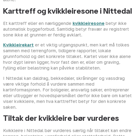
Karttreff og kvikkleiresone i Nittedal
Et karttreff eller en nærliggende
kvikkleiresone
betyr ikke
automatisk byggeforbud. Samtidig betyr fravær av registrert
sone ikke at grunnen er ferdig avklart.
Kvikkleirekart
er et viktig utgangspunkt, men kart må tolkes
sammen med terrengform, tidligere rapporter, lokale
grunnforhold og det konkrete tiltaket. Kartet viser ikke alene
hvor dypt leiren ligger, hvor fast den er, eller om graving,
fylling eller belastning kan påvirke stabiliteten.
I Nittedal kan daldrag, bekkedaler, skråninger og vassdrag
være viktige forhold å vurdere sammen med
kartinformasjonen. For boligeier, ansvarlig søker, entreprenør
eller utbygger er hovedspørsmålet derfor ikke bare om kartet
viser kvikkleire, men hva karttreffet betyr for den konkrete
saken.
Tiltak der kvikkleire bør vurderes
Kvikkleire i Nittedal bør vurderes særlig når tiltaket kan endre