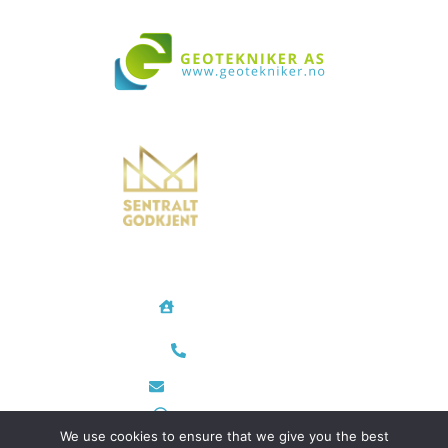
Vi bistår i både små og store prosjekter over hele landet
Geotekniker AS
Rødtvetkroken 14
0956 Oslo
Telefon/Mobil
48 35 28 24
post@geotekniker.no
Org.nr 933 698 343
We use cookies to ensure that we give you the best