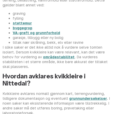
terreng, belastning, vannforhold eller støtteforhold. Dette
gjelder blant annet ved:
graving
fylling
støttemur
byggegrop
VA-grøft og grunnforhold
garasje, tilbygg eller ny bolig
tiltak nær skråning, bekk, elv eller ravine
I slike saker er det ikke alltid nok å vurdere selve tomten
isolert. Dersom kvikkleire kan være relevant, kan det være
behov for vurdering av
områdestabilitet
. Da vurderes
stabiliteten i et større område, ikke bare akkurat der tiltaket
skal plasseres.
Hvordan avklares kvikkleire i
Nittedal?
Kvikkleire avklares normalt gjennom kart, terrengvurdering,
tidligere dokumentasjon og eventuelt
grunnundersøkelser
. I
noen saker kan eksisterende informasjon være tilstrekkelig. I
andre saker må det utføres boring, prøvetaking eller
laboratorieforsøk.