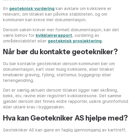
En
geoteknisk vurdering
kan avklare om kvikkleire er
relevant, om tiltaket kan påvirke stabiliteten, og om
kommunen kan kreve mer dokumentasjon.
Dersom saken krever mer formell dokumentasjon, kan det
være behov for
kvikkleirerapport
, vurdering av
områdestabilitet eller
geoteknisk prosjektering
.
Når bør du kontakte geotekniker?
Du bør kontakte geotekniker dersom kommunen ber om
dokumentasjon, kart viser mulig kvikkleire, eller tiltaket
innebærer graving, fylling, støttemur, byggegrop eller
terrengendring.
Det er særlig aktuelt dersom tiltaket ligger nær skråning,
bekk, elv, ravine eller registrert kvikkleiresone. Det samme
gjelder dersom det finnes eldre rapporter, usikre grunnforhold
eller uklare krav i byggesaken.
Hva kan Geotekniker AS hjelpe med?
Geotekniker AS kan gjøre en faglig gjennomgang av karttreff,