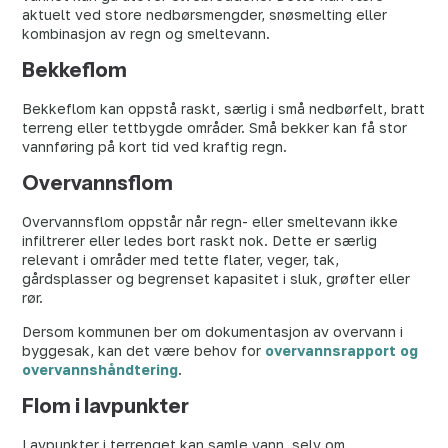
aktuelt ved store nedbørsmengder, snøsmelting eller
kombinasjon av regn og smeltevann.
Bekkeflom
Bekkeflom kan oppstå raskt, særlig i små nedbørfelt, bratt
terreng eller tettbygde områder. Små bekker kan få stor
vannføring på kort tid ved kraftig regn.
Overvannsflom
Overvannsflom oppstår når regn- eller smeltevann ikke
infiltrerer eller ledes bort raskt nok. Dette er særlig
relevant i områder med tette flater, veger, tak,
gårdsplasser og begrenset kapasitet i sluk, grøfter eller
rør.
Dersom kommunen ber om dokumentasjon av overvann i
byggesak, kan det være behov for
overvannsrapport og
overvannshåndtering
.
Flom i lavpunkter
Lavpunkter i terrenget kan samle vann, selv om