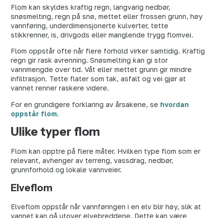
Flom kan skyldes kraftig regn, langvarig nedbør,
snøsmelting, regn på snø, mettet eller frossen grunn, høy
vannføring, underdimensjonerte kulverter, tette
stikkrenner, is, drivgods eller manglende trygg flomvei.
Flom oppstår ofte når flere forhold virker samtidig. Kraftig
regn gir rask avrenning. Snøsmelting kan gi stor
vannmengde over tid. Våt eller mettet grunn gir mindre
infiltrasjon. Tette flater som tak, asfalt og vei gjør at
vannet renner raskere videre.
For en grundigere forklaring av årsakene, se
hvordan
oppstår flom
.
Ulike typer flom
Flom kan opptre på flere måter. Hvilken type flom som er
relevant, avhenger av terreng, vassdrag, nedbør,
grunnforhold og lokale vannveier.
Elveflom
Elveflom oppstår når vannføringen i en elv blir høy, slik at
vannet kan gå utover elvebreddene. Dette kan være