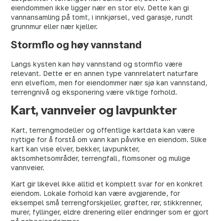
eiendommen ikke ligger nær en stor elv. Dette kan gi
vannansamling på tomt, i innkjørsel, ved garasje, rundt
grunnmur eller nær kjeller.
Stormflo og høy vannstand
Langs kysten kan høy vannstand og stormflo være
relevant. Dette er en annen type vannrelatert naturfare
enn elveflom, men for eiendommer nær sjø kan vannstand,
terrengnivå og eksponering være viktige forhold.
Kart, vannveier og lavpunkter
Kart, terrengmodeller og offentlige kartdata kan være
nyttige for å forstå om vann kan påvirke en eiendom. Slike
kart kan vise elver, bekker, lavpunkter,
aktsomhetsområder, terrengfall, flomsoner og mulige
vannveier.
Kart gir likevel ikke alltid et komplett svar for en konkret
eiendom. Lokale forhold kan være avgjørende, for
eksempel små terrengforskjeller, grøfter, rør, stikkrenner,
murer, fyllinger, eldre drenering eller endringer som er gjort