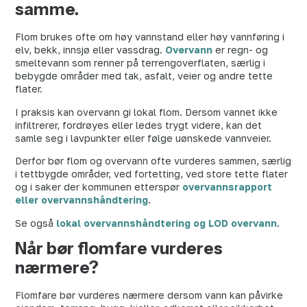
samme.
Flom brukes ofte om høy vannstand eller høy vannføring i
elv, bekk, innsjø eller vassdrag.
Overvann
er regn- og
smeltevann som renner på terrengoverflaten, særlig i
bebygde områder med tak, asfalt, veier og andre tette
flater.
I praksis kan overvann gi lokal flom. Dersom vannet ikke
infiltrerer, fordrøyes eller ledes trygt videre, kan det
samle seg i lavpunkter eller følge uønskede vannveier.
Derfor bør flom og overvann ofte vurderes sammen, særlig
i tettbygde områder, ved fortetting, ved store tette flater
og i saker der kommunen etterspør
overvannsrapport
eller overvannshåndtering
.
Se også
lokal overvannshåndtering og LOD overvann
.
Når bør flomfare vurderes
nærmere?
Flomfare bør vurderes nærmere dersom vann kan påvirke