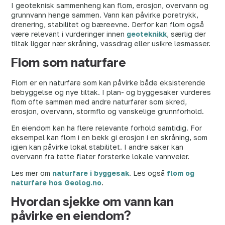
I geoteknisk sammenheng kan flom, erosjon, overvann og
grunnvann henge sammen. Vann kan påvirke poretrykk,
drenering, stabilitet og bæreevne. Derfor kan flom også
være relevant i vurderinger innen
geoteknikk
, særlig der
tiltak ligger nær skråning, vassdrag eller usikre løsmasser.
Flom som naturfare
Flom er en naturfare som kan påvirke både eksisterende
bebyggelse og nye tiltak. I plan- og byggesaker vurderes
flom ofte sammen med andre naturfarer som skred,
erosjon, overvann, stormflo og vanskelige grunnforhold.
En eiendom kan ha flere relevante forhold samtidig. For
eksempel kan flom i en bekk gi erosjon i en skråning, som
igjen kan påvirke lokal stabilitet. I andre saker kan
overvann fra tette flater forsterke lokale vannveier.
Les mer om
naturfare i byggesak
. Les også
flom og
naturfare hos Geolog.no
.
Hvordan sjekke om vann kan
påvirke en eiendom?