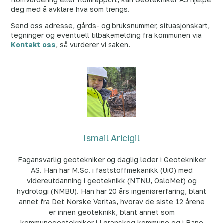
deg med å avklare hva som trengs.
Send oss adresse, gårds- og bruksnummer, situasjonskart,
tegninger og eventuell tilbakemelding fra kommunen via
Kontakt oss
, så vurderer vi saken.
Ismail Aricigil
Fagansvarlig geotekniker og daglig leder i Geotekniker
AS. Han har M.Sc. i faststoffmekanikk (UiO) med
videreutdanning i geoteknikk (NTNU, OsloMet) og
hydrologi (NMBU). Han har 20 års ingeniørerfaring, blant
annet fra Det Norske Veritas, hvorav de siste 12 årene
er innen geoteknikk, blant annet som
kommunegeotekniker i Lørenskog kommune og i Bane