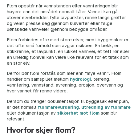
Flom oppstår når vannstanden eller vannføringen blir
høyere enn det området normalt tåler. Vannet kan gå
utover elvebredder, fylle lavpunkter, renne langs grøfter
og veier, presse seg gjennom kulverter eller følge
uønskede vannveier gjennom bebygde områder.
Flom forbindes ofte med store elver, men i byggesaker er
det ofte små forhold som avgjør risikoen. En bekk, en
stikkrenne, et lavpunkt, en lukket vannvei, et tett rør eller
en uheldig flomvei kan være like relevant for et tiltak som
en stor elv.
Derfor bør flom forstås som mer enn “mye vann”. Flom
handler om samspillet mellom
hydrologi
, terreng,
vannføring, vannstand, avrenning, erosjon, overvann og
hvor vannet får renne videre.
Dersom du trenger dokumentasjon til byggesak eller plan,
er det normalt
flomfarevurdering
,
utredning av flomfare
eller dokumentasjon av
sikkerhet mot flom
som blir
relevant.
Hvorfor skjer flom?