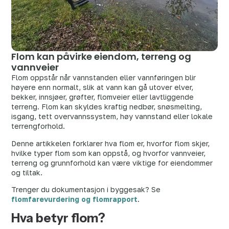
Flom kan påvirke eiendom, terreng og
vannveier
Flom oppstår når vannstanden eller vannføringen blir
høyere enn normalt, slik at vann kan gå utover elver,
bekker, innsjøer, grøfter, flomveier eller lavtliggende
terreng. Flom kan skyldes kraftig nedbør, snøsmelting,
isgang, tett overvannssystem, høy vannstand eller lokale
terrengforhold.
Denne artikkelen forklarer hva flom er, hvorfor flom skjer,
hvilke typer flom som kan oppstå, og hvorfor vannveier,
terreng og grunnforhold kan være viktige for eiendommer
og tiltak.
Trenger du dokumentasjon i byggesak? Se
flomfarevurdering og flomrapport
.
Hva betyr flom?