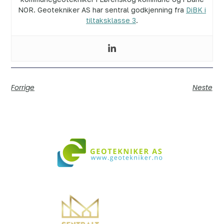
NOR. Geotekniker AS har sentral godkjenning fra
DiBK i
tiltaksklasse 3
.
Forrige
Neste
Vi bistår i både små og store prosjekter over hele landet