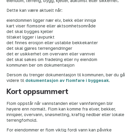
eiendom, terreng, bygg, kjeller, adkomst eller sikkerhet.
Dette kan være aktuelt når:
eiendommen ligger nær elv, bekk eller innsjø
kart viser flomsone eller aktsomhetsområde
det skal bygges kjeller
tiltaket ligger i lavpunkt
det finnes erosjon eller ustabile bekkekanter
det skal gjøres terrengendringer
det er usikkerhet om overvann eller vannvei
det skal søkes om fradeling eller ny eiendom
kommunen ber om dokumentasjon
Dersom du trenger dokumentasjon til kommunen, bør du gå
videre til
dokumentasjon av flomfare i byggesak
.
Kort oppsummert
Flom oppstår når vannstanden eller vannføringen blir
høyere enn normalt. Flom kan komme fra elver, bekker,
innsjøer, overvann, snøsmelting, kraftig nedbør eller lokale
terrengforhold.
For eiendommer er flom viktig fordi vann kan påvirke