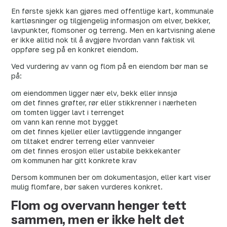
En første sjekk kan gjøres med offentlige kart, kommunale
kartløsninger og tilgjengelig informasjon om elver, bekker,
lavpunkter, flomsoner og terreng. Men en kartvisning alene
er ikke alltid nok til å avgjøre hvordan vann faktisk vil
oppføre seg på en konkret eiendom.
Ved vurdering av vann og flom på en eiendom bør man se
på:
om eiendommen ligger nær elv, bekk eller innsjø
om det finnes grøfter, rør eller stikkrenner i nærheten
om tomten ligger lavt i terrenget
om vann kan renne mot bygget
om det finnes kjeller eller lavtliggende innganger
om tiltaket endrer terreng eller vannveier
om det finnes erosjon eller ustabile bekkekanter
om kommunen har gitt konkrete krav
Dersom kommunen ber om dokumentasjon, eller kart viser
mulig flomfare, bør saken vurderes konkret.
Flom og overvann henger tett
sammen, men er ikke helt det