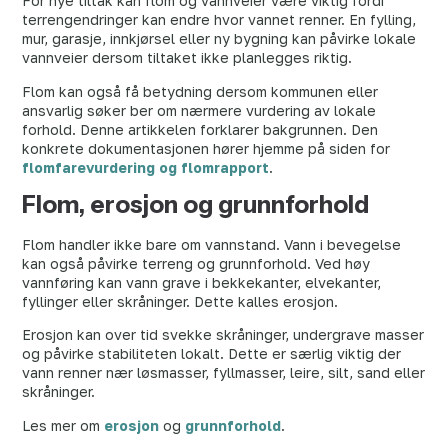
For nye tiltak kan flom og vannveier være viktig fordi
terrengendringer kan endre hvor vannet renner. En fylling,
mur, garasje, innkjørsel eller ny bygning kan påvirke lokale
vannveier dersom tiltaket ikke planlegges riktig.
Flom kan også få betydning dersom kommunen eller
ansvarlig søker ber om nærmere vurdering av lokale
forhold. Denne artikkelen forklarer bakgrunnen. Den
konkrete dokumentasjonen hører hjemme på siden for
flomfarevurdering og flomrapport
.
Flom, erosjon og grunnforhold
Flom handler ikke bare om vannstand. Vann i bevegelse
kan også påvirke terreng og grunnforhold. Ved høy
vannføring kan vann grave i bekkekanter, elvekanter,
fyllinger eller skråninger. Dette kalles erosjon.
Erosjon kan over tid svekke skråninger, undergrave masser
og påvirke stabiliteten lokalt. Dette er særlig viktig der
vann renner nær løsmasser, fyllmasser, leire, silt, sand eller
skråninger.
Les mer om
erosjon
og
grunnforhold
.