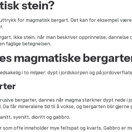
isk stein?
 uttrykk for magmatisk bergart. Det kan for eksempel være g
r.
ergart, ikke stein, når man beskriver opprinnelse, dannels
en faglige betegnelsen.
es magmatiske bergarte
akelig i to miljøer: dypt i jordskorpen og på jordoverflat
rter
trusive bergarter, dannes når magma størkner dypt nede i j
 Da får mineralene tid til å vokse, og bergarten blir gjerne
nitt, syenitt, dioritt og gabbro.
er som ofte inneholder mye feltspat og kvarts. Gabbro er m