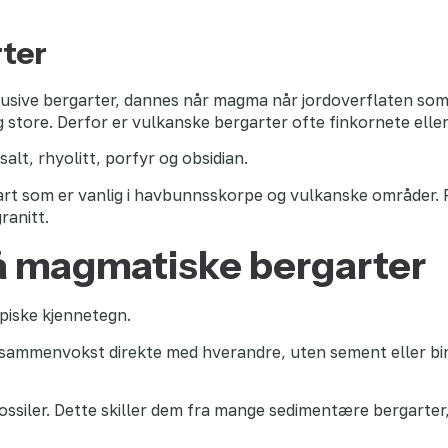
ter
fusive bergarter, dannes når magma når jordoverflaten som l
 store. Derfor er vulkanske bergarter ofte finkornete eller 
alt, rhyolitt, porfyr og obsidian.
art som er vanlig i havbunnsskorpe og vulkanske områder. R
ranitt.
å magmatiske bergarter
piske kjennetegn.
r sammenvokst direkte med hverandre, uten sement eller bin
ssiler. Dette skiller dem fra mange sedimentære bergarter,