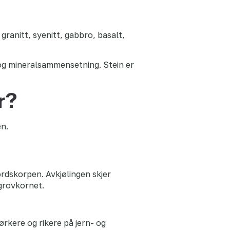
ranitt, syenitt, gabbro, basalt,
e og mineralsammensetning. Stein er
r?
en.
ordskorpen. Avkjølingen skjer
 grovkornet.
ørkere og rikere på jern- og