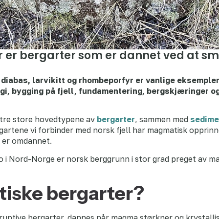
er bergarter som er dannet ved at sme
, diabas, larvikitt og rhombeporfyr er vanlige eksemple
ogi, bygging på fjell, fundamentering, bergskjæringer o
 tre store hovedtypene av
bergarter
, sammen med
sedime
gartene vi forbinder med norsk fjell har magmatisk opprinne
 er omdannet.
bbro i Nord-Norge er norsk berggrunn i stor grad preget av
iske bergarter?
ruptive bergarter, dannes når magma størkner og krystalli