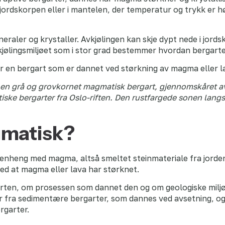
jordskorpen eller i mantelen, der temperatur og trykk er hø
aler og krystaller. Avkjølingen kan skje dypt nede i jords
vkjølingsmiljøet som i stor grad bestemmer hvordan bergarte
r en bergart som er dannet ved størkning av magma eller l
t, en grå og grovkornet magmatisk bergart, gjennomskåret 
ke bergarter fra Oslo-riften. Den rustfargede sonen langs
gmatisk?
nheng med magma, altså smeltet steinmateriale fra jorden
ed at magma eller lava har størknet.
rten, om prosessen som dannet den og om geologiske miljø
er fra sedimentære bergarter, som dannes ved avsetning, 
rgarter.