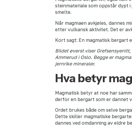
steinmateriale som oppstår dypt i 
smelte.
Når magmaen avkjøles, dannes miner
etter vulkansk aktivitet. Det er a
Kort sagt: En magmatisk bergart e
Bildet øverst viser Grefsensyenit
Ammerud i Oslo. Begge er magmatis
jernrike mineraler.
Hva betyr ma
Magmatisk betyr at noe har samme
derfor en bergart som er dannet v
Ordet brukes både om selve berga
Dette skiller magmatiske bergart
dannes ved omdanning av eldre be