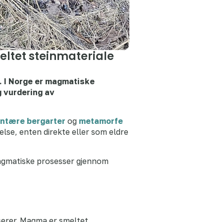
ltet steinmateriale
r. I Norge er magmatiske
g vurdering av
ntære bergarter
og
metamorfe
lse, enten direkte eller som eldre
 magmatiske prosesser gjennom
serer. Magma er smeltet