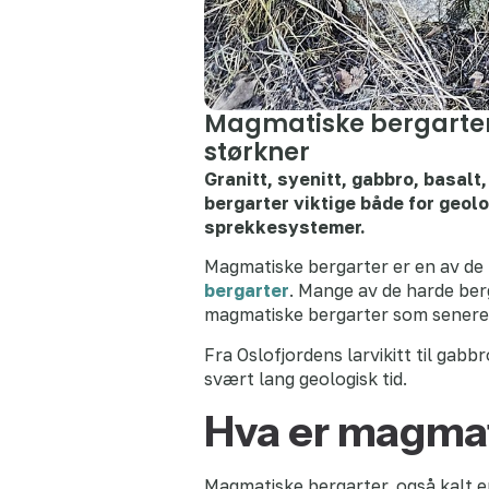
Magmatiske bergarter 
størkner
Granitt, syenitt, gabbro, basalt
bergarter viktige både for geol
sprekkesystemer.
Magmatiske bergarter er en av de
bergarter
. Mange av de harde ber
magmatiske bergarter som senere
Fra Oslofjordens larvikitt til ga
svært lang geologisk tid.
Hva er magmat
Magmatiske bergarter, også kalt e