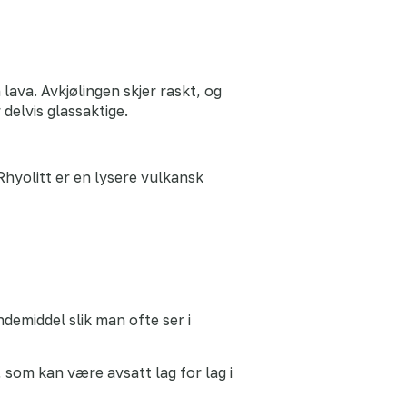
ava. Avkjølingen skjer raskt, og
delvis glassaktige.
hyolitt er en lysere vulkansk
demiddel slik man ofte ser i
 som kan være avsatt lag for lag i