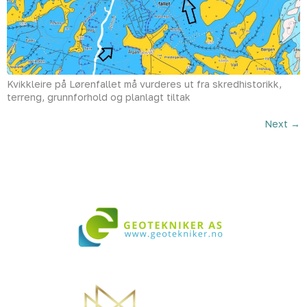
Kvikkleire på Lørenfallet må vurderes ut fra skredhistorikk,
terreng, grunnforhold og planlagt tiltak
Next
→
Vi bistår i både små og store prosjekter over hele landet