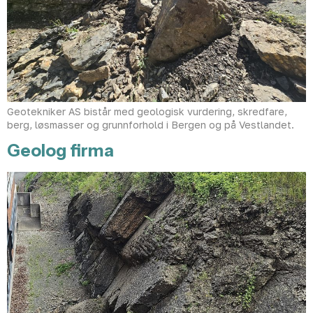
Geotekniker AS bistår med geologisk vurdering, skredfare,
berg, løsmasser og grunnforhold i Bergen og på Vestlandet.
Geolog firma