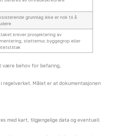
ksisterende grunnlag ikke er nok til å
udere
iltaket krever prosjektering av
mentering, støttemur, byggegrop eller
itetstiltak
et være behov for befaring,
 i regelverket. Målet er at dokumentasjonen
s med kart, tilgjengelige data og eventuell