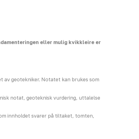
ndamenteringen eller mulig kvikkleire er
det av geotekniker. Notatet kan brukes som
isk notat, geoteknisk vurdering, uttalelse
om innholdet svarer på tiltaket, tomten,