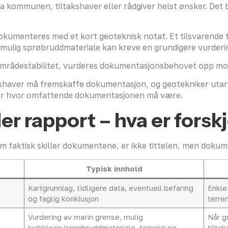
kommunen, tiltakshaver eller rådgiver helst ønsker. Det 
e dokumenteres med et kort geoteknisk notat. Et tilsvarende
 mulig sprøbruddmateriale kan kreve en grundigere vurderi
r områdestabilitet, vurderes dokumentasjonsbehovet opp m
haver må fremskaffe dokumentasjon, og geotekniker utar
jør hvor omfattende dokumentasjonen må være.
ler rapport – hva er forsk
 faktisk skiller dokumentene, er ikke tittelen, men dokum
Typisk innhold
Kartgrunnlag, tidligere data, eventuell befaring
Enkle
og faglig konklusjon
terre
Vurdering av marin grense, mulig
Når g
kvikkleire/sprøbruddmateriale, terreng og
tilta