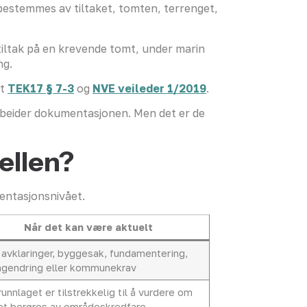
bestemmes av tiltaket, tomten, terrenget,
 tiltak på en krevende tomt, under marin
ng.
ot
TEK17 § 7-3
og
NVE veileder 1/2019
.
beider dokumentasjonen. Men det er de
jellen?
entasjonsnivået.
Når det kan være aktuelt
 avklaringer, byggesak, fundamentering,
ngendring eller kommunekrav
runnlaget er tilstrekkelig til å vurdere om
ket berøres av områdeskredfare