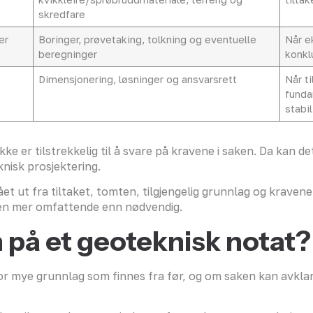
skredfare
er
Boringer, prøvetaking, tolkning og eventuelle
Når e
beregninger
konkl
Dimensjonering, løsninger og ansvarsrett
Når t
funda
stabil
ke er tilstrekkelig til å svare på kravene i saken. Da kan d
nisk prosjektering.
 ut fra tiltaket, tomten, tilgjengelig grunnlag og kravene
aken mer omfattende enn nødvendig.
n på et geoteknisk notat?
 mye grunnlag som finnes fra før, og om saken kan avklare