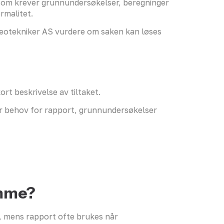
 som krever grunnundersøkelser, beregninger
rmalitet.
Geotekniker AS vurdere om saken kan løses
rt beskrivelse av tiltaket.
er behov for rapport, grunnundersøkelser
amme?
, mens rapport ofte brukes når