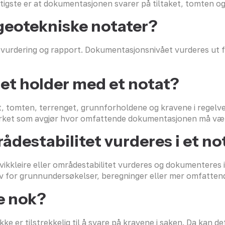
igste er at dokumentasjonen svarer på tiltaket, tomten og
geotekniske notater?
 vurdering og rapport. Dokumentasjonsnivået vurderes ut f
t holder med et notat?
, tomten, terrenget, grunnforholdene og kravene i rege
verket som avgjør hvor omfattende dokumentasjonen må væ
rådestabilitet vurderes i et no
kvikkleire eller områdestabilitet vurderes og dokumenteres 
behov for grunnundersøkelser, beregninger eller mer omfatt
ke nok?
ke er tilstrekkelig til å svare på kravene i saken. Da kan d