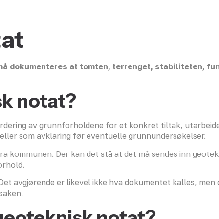
at
må dokumenteres at tomten, terrenget, stabiliteten, fu
sk notat?
urdering av grunnforholdene for et konkret tiltak, utarbei
eller som avklaring før eventuelle grunnundersøkelser.
ra kommunen. Der kan det stå at det må sendes inn geotekn
orhold.
Det avgjørende er likevel ikke hva dokumentet kalles, men 
saken.
geoteknisk notat?