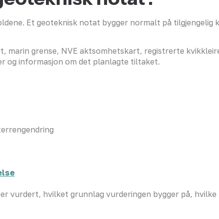
dene. Et geoteknisk notat bygger normalt på tilgjengelig ka
marin grense, NVE aktsomhetskart, registrerte kvikkleireso
og informasjon om det planlagte tiltaket.
r terrengendring
else
r vurdert, hvilket grunnlag vurderingen bygger på, hvilke 