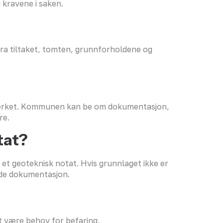
 kravene i saken.
ra tiltaket, tomten, grunnforholdene og
lverket. Kommunen kan be om dokumentasjon,
re.
tat?
i et geoteknisk notat. Hvis grunnlaget ikke er
ende dokumentasjon.
et være behov for befaring,