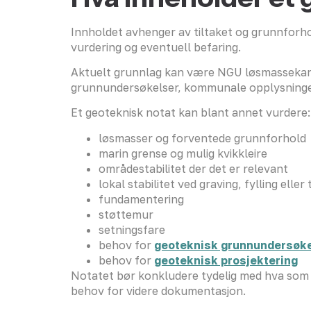
Innholdet avhenger av tiltaket og grunnforhol
vurdering og eventuell befaring.
Aktuelt grunnlag kan være NGU løsmassekart, 
grunnundersøkelser, kommunale opplysninger 
Et geoteknisk notat kan blant annet vurdere:
løsmasser og forventede grunnforhold
marin grense og mulig kvikkleire
områdestabilitet der det er relevant
lokal stabilitet ved graving, fylling elle
fundamentering
støttemur
setningsfare
behov for
geoteknisk grunnundersøk
behov for
geoteknisk prosjektering
Notatet bør konkludere tydelig med hva som e
behov for videre dokumentasjon.